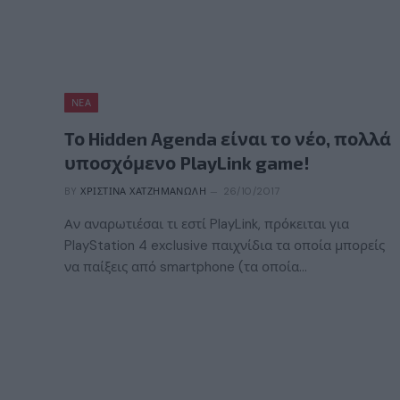
ΝΈΑ
Το Hidden Agenda είναι το νέο, πολλά
υποσχόμενο PlayLink game!
BY
ΧΡΙΣΤΊΝΑ ΧΑΤΖΗΜΑΝΏΛΗ
26/10/2017
Αν αναρωτιέσαι τι εστί PlayLink, πρόκειται για
PlayStation 4 exclusive παιχνίδια τα οποία μπορείς
να παίξεις από smartphone (τα οποία…