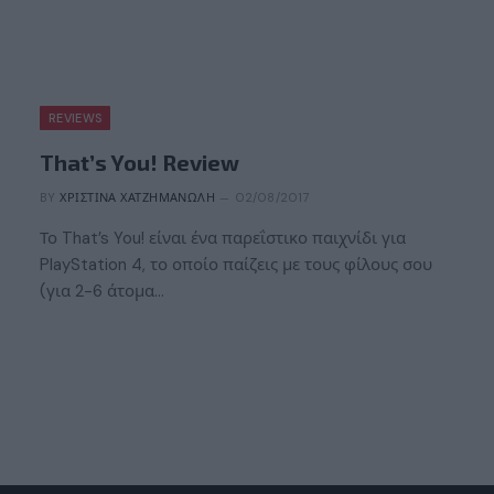
REVIEWS
That’s You! Review
BY
ΧΡΙΣΤΊΝΑ ΧΑΤΖΗΜΑΝΏΛΗ
02/08/2017
Το That’s You! είναι ένα παρεΐστικο παιχνίδι για
PlayStation 4, το οποίο παίζεις με τους φίλους σου
(για 2-6 άτομα…