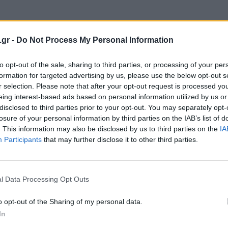
.gr -
Do Not Process My Personal Information
to opt-out of the sale, sharing to third parties, or processing of your per
ΝΈΑ
formation for targeted advertising by us, please use the below opt-out s
Το PlayStation και ο Kratos μαθαίνουν
r selection. Please note that after your opt-out request is processed y
ελληνικά!
eing interest-based ads based on personal information utilized by us or
disclosed to third parties prior to your opt-out. You may separately opt-
BY
ΠΈΤΡΟΣ ΚΥΠΡΑΊΟΣ
11/12/2017
losure of your personal information by third parties on the IAB’s list of
. This information may also be disclosed by us to third parties on the
IA
[Δ.Τ.] Το παιχνίδι παίζεται ήδη στη γλώσσα σου μετά
Participants
that may further disclose it to other third parties.
και από την τελευταία ενημέρωση λογισμικού
συστήματος 5.00 του PlayStation. Η κορυφαία…
l Data Processing Opt Outs
o opt-out of the Sharing of my personal data.
In