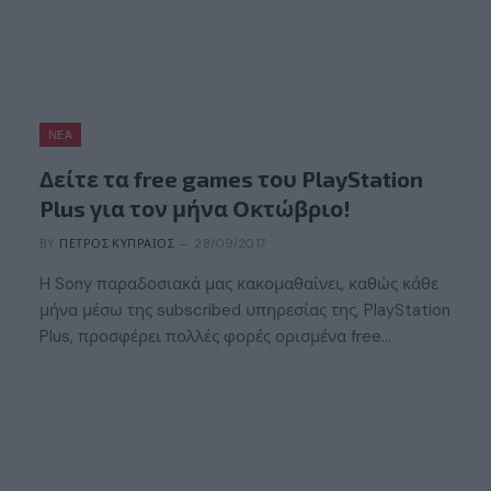
ΝΈΑ
Δείτε τα free games του PlayStation
Plus για τον μήνα Οκτώβριο!
BY
ΠΈΤΡΟΣ ΚΥΠΡΑΊΟΣ
28/09/2017
H Sony παραδοσιακά μας κακομαθαίνει, καθώς κάθε
μήνα μέσω της subscribed υπηρεσίας της, PlayStation
Plus, προσφέρει πολλές φορές ορισμένα free…