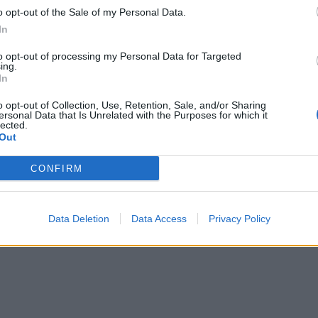
o opt-out of the Sale of my Personal Data.
In
to opt-out of processing my Personal Data for Targeted
ing.
In
ΝΈΑ
Δοκίμασε το PS4 online multiplayer
o opt-out of Collection, Use, Retention, Sale, and/or Sharing
ersonal Data that Is Unrelated with the Purposes for which it
στη μεγαλύτερη κοινότητα gaming
lected.
Out
χωρίς επιπλέον χρέωση
CONFIRM
BY
ΔΗΜΉΤΡΗΣ ΘΩΜΑΔΆΚΗΣ
14/11/2017
Ζήσε ένα συναρπαστικό 5ήμερο gaming στο PS Plus
Open Multiplayer Event, με τους αγαπημένους σου
Data Deletion
Data Access
Privacy Policy
PlayStation4 τίτλους