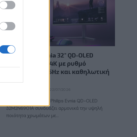
GAMING HARDWARE
Νέα Philips Evnia 32″ QD-OLED
gaming οθόνη 4K με ρυθμό
ανανέωσης 165Hz και καθηλωτική
εικόνα
BY
ΕΛΈΝΗ ΣΑΡΑΝΤΆΚΗ
22/07/2026
Η νέα gaming οθόνη Philips Evnia QD-OLED
32M2N6901A συνδυάζει αρμονικά την υψηλή
ποιότητα χρωμάτων με…