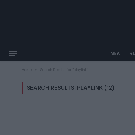
ΝΈΑ
R
Home
»
Search Results for "playlink"
SEARCH RESULTS:
PLAYLINK (12)