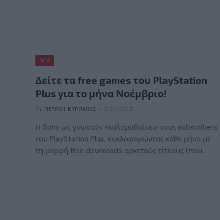
ΝΈΑ
Δείτε τα free games του PlayStation
Plus για το μήνα Νοέμβριο!
BY
ΠΈΤΡΟΣ ΚΥΠΡΑΊΟΣ
02/11/2017
Η Sony ως γνωστόν «καλομαθαίνει» τους subscribers
του PlayStation Plus, κυκλοφορώντας κάθε μήνα με
τη μορφή free downloads αρκετούς τίτλους (που…