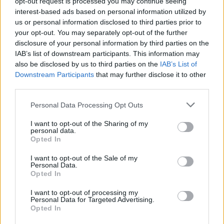
Facebook και Blizzard σε μια ιδιαίτερη
opt-out request is processed you may continue seeing
interest-based ads based on personal information utilized by
συμμαχία
us or personal information disclosed to third parties prior to
your opt-out. You may separately opt-out of the further
BY
ΧΡΉΣΤΟΣ ΚΟΥΒΌΠΟΥΛΟΣ
29/08/2016
disclosure of your personal information by third parties on the
Η Blizzard ανακοίνωσε ότι τα παιχνίδια της μπορούν να
IAB’s list of downstream participants. This information may
αναμεταδίδονται πλέον μέσω Facebook από τους παίκτες
also be disclosed by us to third parties on the
IAB’s List of
τους. Μπορεί η τεχνολογία…
Downstream Participants
that may further disclose it to other
third parties.
Personal Data Processing Opt Outs
I want to opt-out of the Sharing of my
personal data.
Opted In
I want to opt-out of the Sale of my
Personal Data.
Opted In
I want to opt-out of processing my
Personal Data for Targeted Advertising.
Opted In
ΝΈΑ