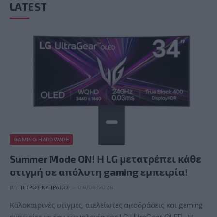
LATEST
GAMING HARDWARE
Summer Mode ON! Η LG μετατρέπει κάθε
στιγμή σε απόλυτη gaming εμπειρία!
BY
ΠΈΤΡΟΣ ΚΥΠΡΑΊΟΣ
06/08/2026
Καλοκαιρινές στιγμές, ατελείωτες αποδράσεις και gaming
εμπειρίες με την τεχνολογία της LG UltraGear OLED. Η…