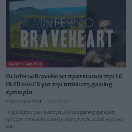
GAMING HARDWARE
Οι InfernoBraveHeart προτείνουν την LG
OLED evo C6 για την απόλυτη gaming
εμπειρία
BY
ΕΛΈΝΗ ΣΑΡΑΝΤΆΚΗ
28/07/2026
Τι χρειάζεται για να απογειωθεί μια gaming εμπειρία;
Γρήγορη απόκριση, ομαλή κίνηση, εντυπωσιακά γραφικά
και…