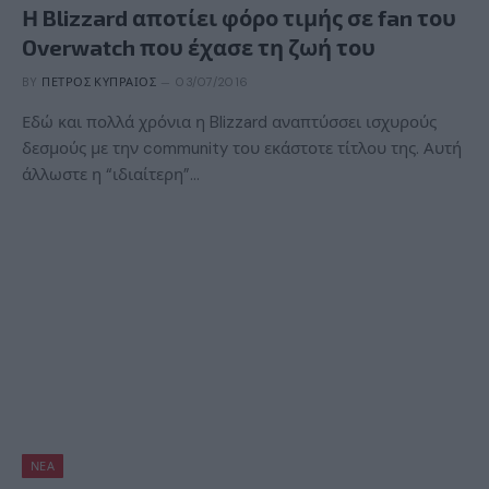
Η Blizzard αποτίει φόρο τιμής σε fan του
Overwatch που έχασε τη ζωή του
BY
ΠΈΤΡΟΣ ΚΥΠΡΑΊΟΣ
03/07/2016
Εδώ και πολλά χρόνια η Blizzard αναπτύσσει ισχυρούς
δεσμούς με την community του εκάστοτε τίτλου της. Αυτή
άλλωστε η “ιδιαίτερη”…
ΝΈΑ