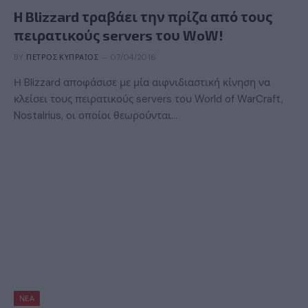
H Blizzard τραβάει την πρίζα από τους
πειρατικούς servers του WoW!
BY
ΠΈΤΡΟΣ ΚΥΠΡΑΊΟΣ
07/04/2016
Η Blizzard αποφάσισε με μία αιφνιδιαστική κίνηση να
κλείσει τους πειρατικούς servers του World of WarCraft,
Nostalrius, οι οποίοι θεωρούνται…
ΝΈΑ