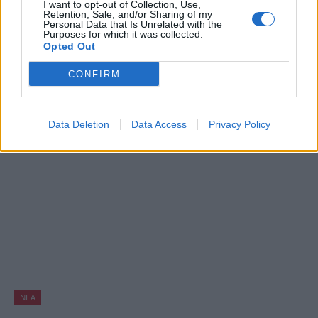
Η Blizzard φημολογείται ότι ετοιμάζει HD
I want to opt-out of Collection, Use,
Retention, Sale, and/or Sharing of my
remaster του πρώτου StarCraft!
Personal Data that Is Unrelated with the
Purposes for which it was collected.
Opted Out
BY
ΠΈΤΡΟΣ ΚΥΠΡΑΊΟΣ
08/08/2016
Είναι γνωστό ότι η Κορέα αποτελεί την χώρα που το
CONFIRM
StarCraft είναι… θρησκεία, για αυτό και οποιαδήποτε
φήμη προέρχεται από…
Data Deletion
Data Access
Privacy Policy
ΝΈΑ