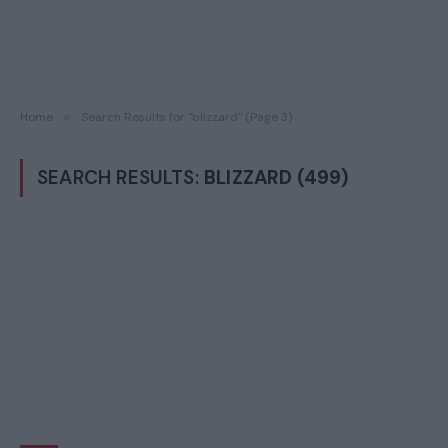
Home
»
Search Results for "blizzard" (Page 3)
SEARCH RESULTS:
BLIZZARD (499)