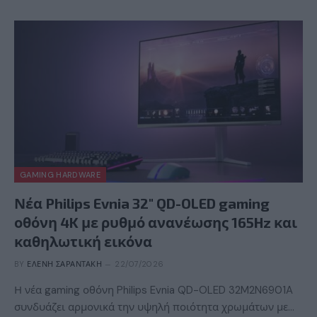
GAMING HARDWARE
Νέα Philips Evnia 32″ QD-OLED gaming
οθόνη 4K με ρυθμό ανανέωσης 165Hz και
καθηλωτική εικόνα
BY
ΕΛΈΝΗ ΣΑΡΑΝΤΆΚΗ
22/07/2026
Η νέα gaming οθόνη Philips Evnia QD-OLED 32M2N6901A
συνδυάζει αρμονικά την υψηλή ποιότητα χρωμάτων με…