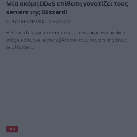
Μία ακόμη DDoS επίθεση γονατίζει τους
servers της Blizzard!
BY
ΠΈΤΡΟΣ ΚΥΠΡΑΊΟΣ
04/08/2016
Η Blizzard ως γνωστόν αποτελεί το νούμερο ένα hacking
στόχο, καθώς οι hackers βλέπουν τους servers της όπως
οι μέλισσες…
ΝΈΑ