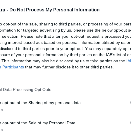
ιχεία
που καθιέρωσαν το Monster Hunter
.gr -
Do Not Process My Personal Information
Hunter Stories
είναι προγραμματισμένο να
2016
και η μόνη αγορά που έχει
to opt-out of the sale, sharing to third parties, or processing of your per
formation for targeted advertising by us, please use the below opt-out s
νία.
Δείτε το trailer που ακολουθεί για να
r selection. Please note that after your opt-out request is processed y
ο κόσμο του…
eing interest-based ads based on personal information utilized by us or
disclosed to third parties prior to your opt-out. You may separately opt-
losure of your personal information by third parties on the IAB’s list of
. This information may also be disclosed by us to third parties on the
IA
Participants
that may further disclose it to other third parties.
l Data Processing Opt Outs
o opt-out of the Sharing of my personal data.
In
o opt-out of the Sale of my Personal Data.
In