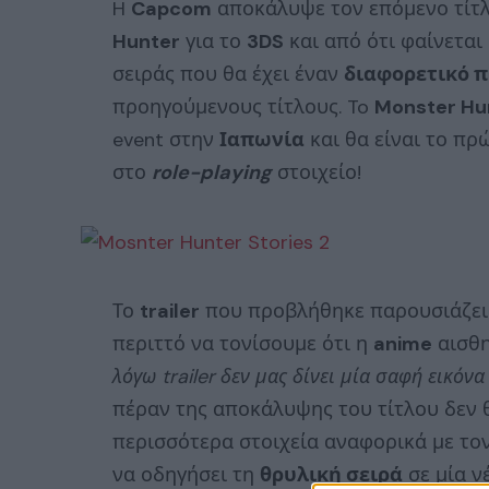
H
Capcom
αποκάλυψε τον επόμενο τίτλ
Hunter
για το
3DS
και από ότι φαίνεται
σειράς που θα έχει έναν
διαφορετικό 
προηγούμενους τίτλους. To
Monster Hun
event στην
Ιαπωνία
και θα είναι το πρ
στο
role-playing
στοιχείο!
Το
trailer
που προβλήθηκε παρουσιάζει
περιττό να τονίσουμε ότι η
anime
αισθη
λόγω trailer δεν μας δίνει μία σαφή εικόνα
πέραν της αποκάλυψης του τίτλου δεν 
περισσότερα στοιχεία αναφορικά με το
να οδηγήσει τη
θρυλική σειρά
σε μία ν