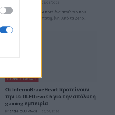
BY
ΠΈΤΡΟΣ ΚΥΠΡΑΊΟΣ
03/08/2026
Η ACE Team δεν ήταν ποτέ ένα στούντιο που
ακολουθούσε την πεπατημένη. Από τα Zeno…
GAMING HARDWARE
Οι InfernoBraveHeart προτείνουν
την LG OLED evo C6 για την απόλυτη
gaming εμπειρία
BY
ΕΛΈΝΗ ΣΑΡΑΝΤΆΚΗ
28/07/2026