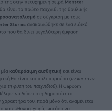
ο της στην πετυχημένη σειρά
Monster
 θα είναι το πρώτο παιχνίδι της θρυλικής
προσανατολισμό
σε σύγκριση με τους
ter Stories
ανακοινώθηκε σε ένα ειδικό
ώτο που θα δίνει μεγαλύτερη έμφαση
 μία
καθαρόαιμη αισθητική
και είναι
τική θα είναι και πάλι παρούσα (
αν και το εν
 για τη φύση του παιχνιδιού
). Η Capcom
θέλησε να δώσει στη δημοσιότητα
ν χαρακτήρα του, παρά μόνο ότι αναμένεται
έα κατεύθυνση, χωρίς ωστόσο να