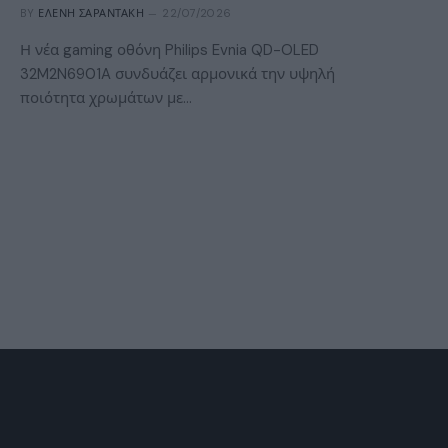
BY
ΕΛΈΝΗ ΣΑΡΑΝΤΆΚΗ
22/07/2026
Η νέα gaming οθόνη Philips Evnia QD-OLED
32M2N6901A συνδυάζει αρμονικά την υψηλή
ποιότητα χρωμάτων με…