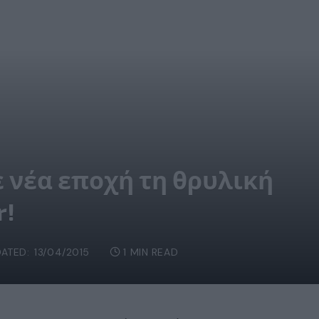
 νέα εποχή τη θρυλική
r!
ATED:
13/04/2015
1 MIN READ