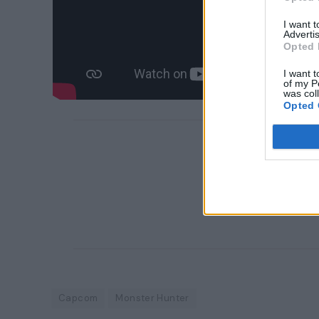
I want 
Advertis
Opted 
I want t
of my P
was col
Opted 
Capcom
Monster Hunter