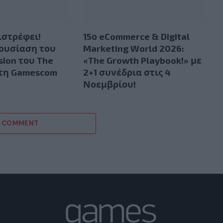
ιστρέφει!
15ο eCommerce & Digital
ουσίαση του
Marketing World 2026:
sion του The
«The Growth Playbook!» με
στη Gamescom
2+1 συνέδρια στις 4
Νοεμβρίου!
A COMMENT