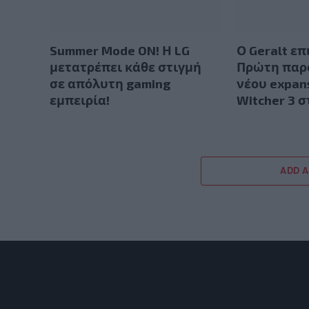
Summer Mode ON! Η LG
Ο Geralt επ
μετατρέπει κάθε στιγμή
Πρώτη παρ
σε απόλυτη gaming
νέου expan
εμπειρία!
Witcher 3 
ADD 