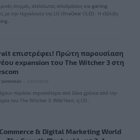
ρινές στιγμές, ατελείωτες αποδράσεις και gaming
ες με την τεχνολογία της LG UltraGear OLED. Η εξέλιξη
ming…
ralt επιστρέφει! Πρώτη παρουσίαση
νέου expansion του The Witcher 3 στη
escom
 ΣΑΡΑΝΤΆΚΗ
22/07/2026
έχουν περάσει περισσότερα από δέκα χρόνια από την
ρία του The Witcher 3: Wild Hunt, η CD…
eCommerce & Digital Marketing World