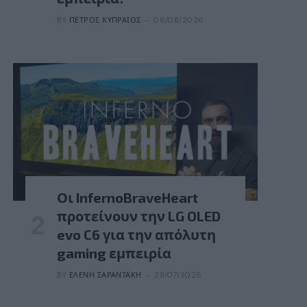
BY
ΠΈΤΡΟΣ ΚΥΠΡΑΊΟΣ
06/08/2026
Οι InfernoBraveHeart
προτείνουν την LG OLED
evo C6 για την απόλυτη
gaming εμπειρία
BY
ΕΛΈΝΗ ΣΑΡΑΝΤΆΚΗ
28/07/2026