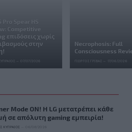
5 Pro Spear HS
w: Competitive
ng επιδόσεις χωρίς
ιβασμούς στην
Necrophosis: Full
η!
Consciousness Rev
ΚΥΠΡΑΊΟΣ
07/07/2026
ΓΙΏΡΓΟΣ ΓΡΊΒΑΣ
17/06/2026
er Mode ON! Η LG μετατρέπει κάθε
μή σε απόλυτη gaming εμπειρία!
Σ ΚΥΠΡΑΊΟΣ
06/08/2026