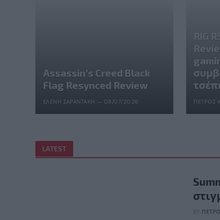
RIG R
Revie
gami
Assassin’s Creed Black
συμβ
Flag Resynced Review
τσέπ
ΕΛΈΝΗ ΣΑΡΑΝΤΆΚΗ
08/07/2026
ΠΈΤΡΟΣ 
LATEST
Summ
στιγ
BY
ΠΈΤΡΟ