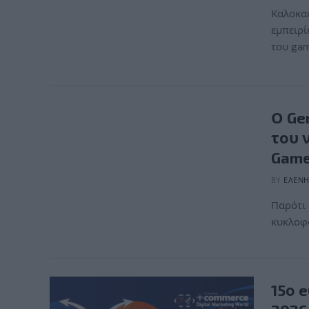
Καλοκαι
εμπειρί
του ga
Ο Ge
του 
Gam
BY
ΕΛΈΝΗ
Παρότι 
κυκλοφο
15ο 