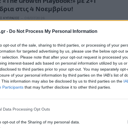
: «The Growth Playbook!» με 2+1
δρια στις 4 Νοεμβρίου!
Σ ΚΥΠΡΑΊΟΣ
06/07/2026
eCommerce & Digital Marketing World 2026, με κεντρικό
.gr -
Do Not Process My Personal Information
The Growth Playbook!», έρχεται την Τετάρτη 4…
to opt-out of the sale, sharing to third parties, or processing of your per
formation for targeted advertising by us, please use the below opt-out s
r selection. Please note that after your opt-out request is processed y
en! Cartoon: Το anime που κανείς δεν
eing interest-based ads based on personal information utilized by us or
disclosed to third parties prior to your opt-out. You may separately opt-
μενε
losure of your personal information by third parties on the IAB’s list of
. This information may also be disclosed by us to third parties on the
IA
 ΣΑΡΑΝΤΆΚΗ
29/06/2026
Participants
that may further disclose it to other third parties.
 Tekken έχει περάσει πολλές φορές από τον χώρο των
τογραφικών και τηλεοπτικών μεταφορών, χωρίς όμως
l Data Processing Opt Outs
o opt-out of the Sharing of my personal data.