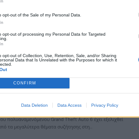
In
GABYTE πέτυχε παγκόσμιο ρεκόρ
 μνήμης και 10 παγκόσμιες πρώτες
o opt-out of the Sale of my Personal Data.
In
ις στο Overclocking
to opt-out of processing my Personal Data for Targeted
Σ ΚΥΠΡΑΊΟΣ
26/06/2026
ing.
In
YTE, κορυφαίο computer brand, πέτυχε τον τελευταίο
μαντικά ορόσημα στον χώρο του overclocking,
o opt-out of Collection, Use, Retention, Sale, and/or Sharing
ersonal Data that Is Unrelated with the Purposes for which it
ιλαμβανομένου ενός παγκοσμίου…
lected.
Out
CONFIRM
με την τιμή του GTA 6: Στα 90 ευρώ η
κή έκδοση;
Data Deletion
Data Access
Privacy Policy
 ΣΑΡΑΝΤΆΚΗ
22/06/2026
του πολυαναμενόμενου Grand Theft Auto 6 έχει εξελιχθεί
από τα μεγαλύτερα θέματα συζήτησης στη…