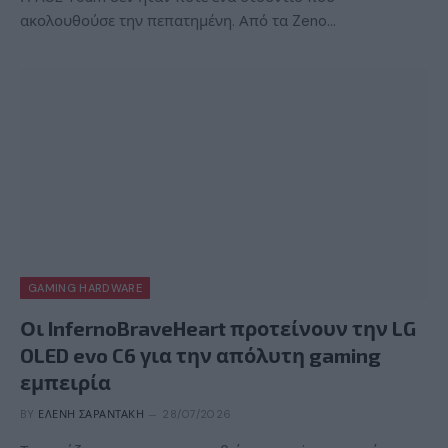
ακολουθούσε την πεπατημένη. Από τα Zeno…
GAMING HARDWARE
Οι InfernoBraveHeart προτείνουν την LG
OLED evo C6 για την απόλυτη gaming
εμπειρία
BY
ΕΛΈΝΗ ΣΑΡΑΝΤΆΚΗ
28/07/2026