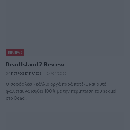
REVIEWS
Dead Island 2 Review
BY
ΠΈΤΡΟΣ ΚΥΠΡΑΊΟΣ
24/04/2023
Ο σοφός λέει «κάλλιο αργά παρά ποτέ»… και αυτό
φαίνεται να ισχύει 100% με την περίπτωση του sequel
στο Dead…