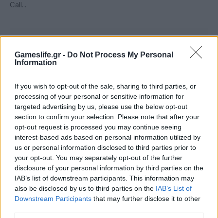
Call…
Gameslife.gr -
Do Not Process My Personal
Information
If you wish to opt-out of the sale, sharing to third parties, or
processing of your personal or sensitive information for
targeted advertising by us, please use the below opt-out
section to confirm your selection. Please note that after your
opt-out request is processed you may continue seeing
REVIEWS
interest-based ads based on personal information utilized by
us or personal information disclosed to third parties prior to
Agatha Christie – Hercule Poirot: The
your opt-out. You may separately opt-out of the further
London Case Review
disclosure of your personal information by third parties on the
IAB’s list of downstream participants. This information may
BY
ΔΗΜΉΤΡΗΣ ΘΩΜΑΔΆΚΗΣ
18/09/2023
also be disclosed by us to third parties on the
IAB’s List of
Downstream Participants
that may further disclose it to other
Orson Welles, Peter Ustinov, John Malkovich, Alfred Molina,
third parties.
Kenneth Branagh, David Suchet… Κάποια από τα