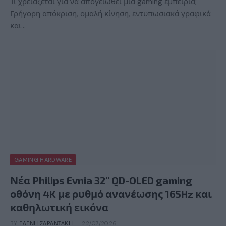
Τι χρειάζεται για να απογειωθεί μια gaming εμπειρία;
Γρήγορη απόκριση, ομαλή κίνηση, εντυπωσιακά γραφικά
και…
GAMING HARDWARE
Νέα Philips Evnia 32″ QD-OLED gaming
οθόνη 4K με ρυθμό ανανέωσης 165Hz και
καθηλωτική εικόνα
BY
ΕΛΈΝΗ ΣΑΡΑΝΤΆΚΗ
22/07/2026