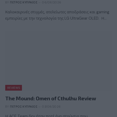
BY
ΠΈΤΡΟΣ ΚΥΠΡΑΊΟΣ
06/08/2026
Καλοκαιρινές στιγμές, ατελείωτες αποδράσεις και gaming
εμπειρίες με την τεχνολογία της LG UltraGear OLED. Η…
REVIEWS
The Mound: Omen of Cthulhu Review
BY
ΠΈΤΡΟΣ ΚΥΠΡΑΊΟΣ
03/08/2026
Η ACE Team δεν ήταν ποτέ ένα στούντιο που