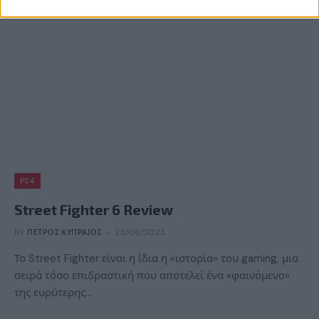
PS4
Street Fighter 6 Review
BY
ΠΈΤΡΟΣ ΚΥΠΡΑΊΟΣ
25/06/2023
Το Street Fighter είναι η ίδια η «ιστορία» του gaming, μια
σειρά τόσο επιδραστική που αποτελεί ένα «φαινόμενο»
της ευρύτερης…