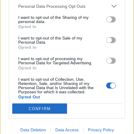
μεγαλύτερα ονόματα του Hollywood έχουν…
Personal Data Processing Opt Outs
I want to opt-out of the Sharing of my
personal data.
Opted In
I want to opt-out of the Sale of my
Personal Data.
Opted In
I want to opt-out of processing my
Personal Data for Targeted Advertising.
Opted In
I want to opt-out of Collection, Use,
Retention, Sale, and/or Sharing of my
REVIEWS
Personal Data that Is Unrelated with the
Purposes for which it was collected.
Diablo IV Review
Opted Out
BY
ΠΈΤΡΟΣ ΚΥΠΡΑΊΟΣ
29/06/2023
CONFIRM
Το Diablo δεν είναι ένας οποιοσδήποτε τίτλος, αλλά είναι
το game που πίσω στο μακρινό 1997 έβαλε τις βάσεις
για…
Data Deletion
Data Access
Privacy Policy