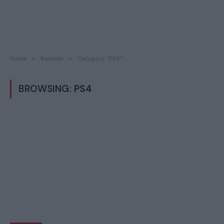
Home
»
Reviews
»
Category: "PS4"
BROWSING:
PS4