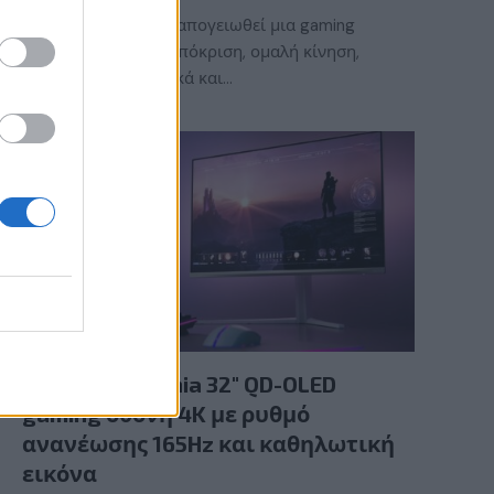
Τι χρειάζεται για να απογειωθεί μια gaming
εμπειρία; Γρήγορη απόκριση, ομαλή κίνηση,
εντυπωσιακά γραφικά και…
GAMING HARDWARE
Νέα Philips Evnia 32″ QD-OLED
gaming οθόνη 4K με ρυθμό
ανανέωσης 165Hz και καθηλωτική
εικόνα