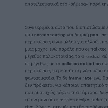
αποτελεσματικά στο «σήμερα», παρά τη
Συγκεκριμένα, αυτό που διαπιστώσαμε εί
από
screen tearing
και διαρκή
pop-ins
περιπτώσεις είναι αλλού για αλλού, επ
μιας μάχης, ενώ παρόλο που οι παίκτες
μέγεθος πολυκατοικίας, το Grendizer α
σε μέγεθος, με τo
collision detection
ουσ
περιπτώσεις το ρομπότ περνάει μέσα α
φαντασματάκι. Το δε
frame rate
, ενώ θ
δεν πρόκειται για κάποιον απαιτητικό τ
που δυστυχώς πέφτει στα τάρταρα, δείγμ
το ανέμπνευστο mission design καθιστά
είναι λίγες οι στιγμές που θα αισθάνεσ