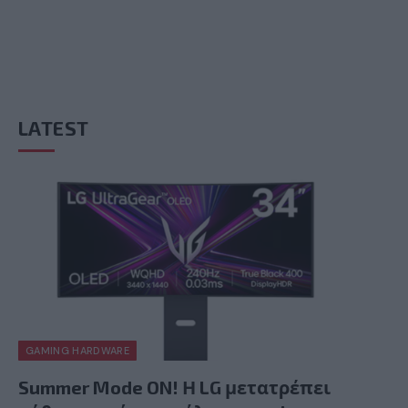
LATEST
GAMING HARDWARE
Summer Mode ON! Η LG μετατρέπει