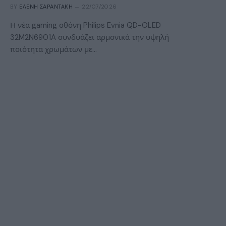
BY
ΕΛΈΝΗ ΣΑΡΑΝΤΆΚΗ
22/07/2026
Η νέα gaming οθόνη Philips Evnia QD-OLED
32M2N6901A συνδυάζει αρμονικά την υψηλή
ποιότητα χρωμάτων με…