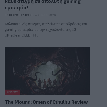
κάθε στιγμή σε απόλυτη gaming
εμπειρία!
BY
ΠΈΤΡΟΣ ΚΥΠΡΑΊΟΣ
06/08/2026
Καλοκαιρινές στιγμές, ατελείωτες αποδράσεις και
gaming εμπειρίες με την τεχνολογία της LG
UltraGear OLED. Η…
REVIEWS
The Mound: Omen of Cthulhu Review