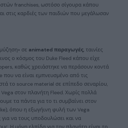
στών franchises, ωστόσο σίγουρα κάπου
και στις καρδιές των παιδιών που μεγάλωσαν
ομύζηση» σε
animated παραγωγές
, ταινίες
ινος ο κόσμος του Duke Fleed κάπου είχε
opers, καθώς χρειάστηκε να περάσουν κοντά
e που να είναι εμπνευσμένο από τις
τά το source material σε επίπεδο σεναρίου,
ν Vega στον πλανήτη Fleed. Χωρίς πολλά
ουμε τα πάντα για το τι συμβαίνει στον
uke), όπου η εξωγήινη φυλή των Vega
ς για να τους υποδουλώσει και να
υς. Η μόνη ελπίδα για τον πλανήτη είναι το