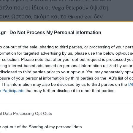
ρόπλο που οι ίδιοι οι Vega θεωρούν ύψιστη
ουν. Ωστόσο, ακόμη και το Grendizer δεν
Vega και έτσι ο πλανήτης πέφτει στα χέρια
.gr -
Do Not Process My Personal Information
 να έχουν χαθεί, όμως ο Daisuke καταφέρνει
άσει στη Γη. Δύο χρόνια αργότερα, οι Vega
to opt-out of the sale, sharing to third parties, or processing of your per
ι το ρομπότ Grendizer είναι το μόνο που
formation for targeted advertising by us, please use the below opt-out s
r selection. Please note that after your opt-out request is processed y
χεται επίθεση και ο Daisuke θα κάνει τα
eing interest-based ads based on personal information utilized by us or
έχει την ίδια «τύχη» με τον δικό του…
disclosed to third parties prior to your opt-out. You may separately opt-
losure of your personal information by third parties on the IAB’s list of
. This information may also be disclosed by us to third parties on the
IA
Participants
that may further disclose it to other third parties.
 διαθέτει ένα story και έναν τρόπο
νοσταλγικά vibes στους φανατικούς φίλους
l Data Processing Opt Outs
ο γεγονός ότι είναι full στα σεναριακά κενά
ς του Daisuke στη Γη ως επικεφαλής των
o opt-out of the Sharing of my personal data.