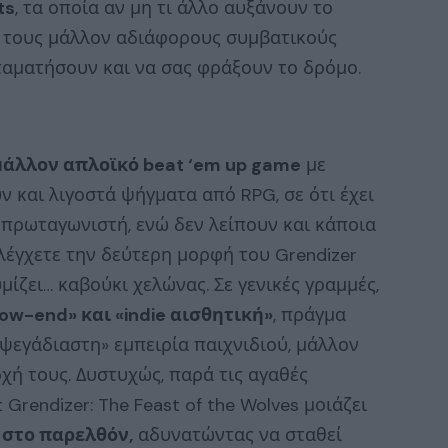
ts
, τα οποία αν μη τι άλλο αυξάνουν το
ε τους μάλλον αδιάφορους συμβατικούς
ταματήσουν και να σας φράξουν το δρόμο.
μάλλον απλοϊκό beat ‘em up game
με
ν και λιγοστά ψήγματα από RPG, σε ότι έχει
 πρωταγωνιστή, ενώ δεν λείπουν και κάποια
ελέγχετε την δεύτερη μορφή του Grendizer
μίζει… καβούκι χελώνας. Σε γενικές γραμμές,
low-end» και «indie αισθητική»
, πράγμα
αψεγάδιαστη» εμπειρία παιχνιδιού, μάλλον
χή τους. Δυστυχώς, παρά τις αγαθές
Grendizer: The Feast of the Wolves μοιάζει
 στο παρελθόν,
αδυνατώντας να σταθεί