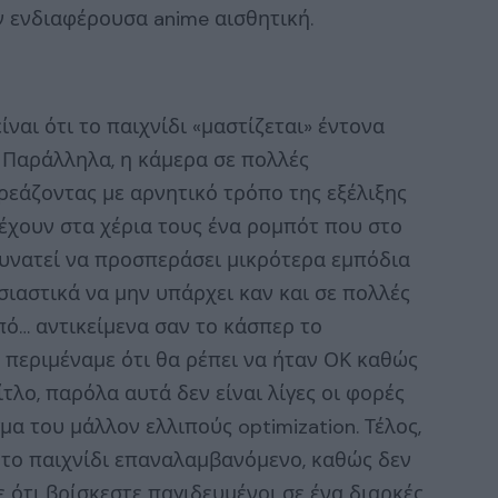
ν ενδιαφέρουσα anime αισθητική.
ναι ότι το παιχνίδι «μαστίζεται» έντονα
. Παράλληλα, η κάμερα σε πολλές
ηρεάζοντας με αρνητικό τρόπο της εξέλιξης
 έχουν στα χέρια τους ένα ρομπότ που στο
δυνατεί να προσπεράσει μικρότερα εμπόδια
ιαστικά να μην υπάρχει καν και σε πολλές
πό… αντικείμενα σαν το κάσπερ το
α περιμέναμε ότι θα ρέπει να ήταν ΟΚ καθώς
ίτλο, παρόλα αυτά δεν είναι λίγες οι φορές
α του μάλλον ελλιπούς optimization. Τέλος,
 το παιχνίδι επαναλαμβανόμενο, καθώς δεν
τε ότι βρίσκεστε παγιδευμένοι σε ένα διαρκές