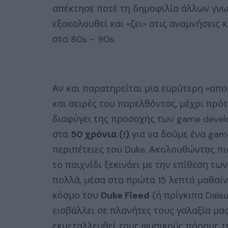
απέκτησε ποτέ τη δημοφιλία άλλων γνω
εξακολουθεί και «ζει» στις αναμνήσεις 
στα 80s – 90s.
Αν και παρατηρείται μια ευρύτερη «απ
και σειρές του παρελθόντος, μέχρι πρότ
διαφύγει της προσοχής των game devel
στα
50 χρόνια (!)
για να δούμε ένα gam
περιπέτειες του Duke. Ακολουθώντας πισ
το παιχνίδι ξεκινάει με την επίθεση τω
πολλά, μέσα στα πρώτα 15 λεπτά μαθαίν
κόσμο του
Duke Fleed
(ή πρίγκιπα Dais
εισβάλλει σε πλανήτες τους γαλαξία μα
εκμεταλλευθεί τους φυσικούς πόρους το