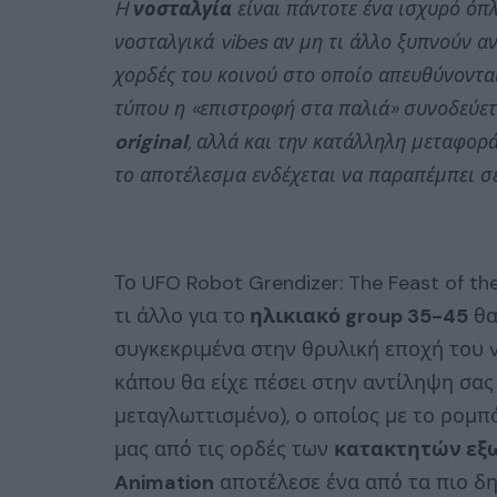
H
νοσταλγία
είναι πάντοτε ένα ισχυρό όπ
νοσταλγικά vibes αν μη τι άλλο ξυπνούν α
χορδές του κοινού στο οποίο απευθύνονται
τύπου η «επιστροφή στα παλιά» συνοδεύετ
original
, αλλά και την κατάλληλη μεταφορ
το αποτέλεσμα ενδέχεται να παραπέμπει σ
Το UFO Robot Grendizer: The Feast of t
τι άλλο για το
ηλικιακό group 35-45
θα
συγκεκριμένα στην θρυλική εποχή του vi
κάπου θα είχε πέσει στην αντίληψη σας
μεταγλωττισμένο), ο οποίος με το ρομπ
μας από τις ορδές των
κατακτητών εξ
Animation
αποτέλεσε ένα από τα πιο δη