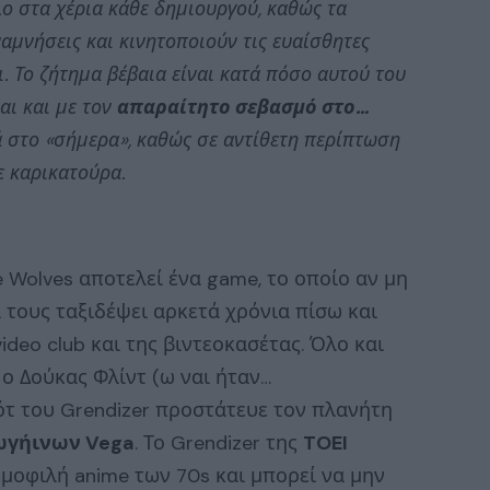
λο στα χέρια κάθε δημιουργού, καθώς τα
ναμνήσεις και κινητοποιούν τις ευαίσθητες
. Το ζήτημα βέβαια είναι κατά πόσο αυτού του
αι και με τον
απαραίτητο σεβασμό στο…
ά στο «σήμερα», καθώς σε αντίθετη περίπτωση
ε καρικατούρα.
he Wolves αποτελεί ένα game, το οποίο αν μη
 τους ταξιδέψει αρκετά χρόνια πίσω και
deo club και της βιντεοκασέτας. Όλο και
 ο Δούκας Φλίντ (ω ναι ήταν…
ότ του Grendizer προστάτευε τον πλανήτη
ωγήινων Vega
. Το Grendizer της
TOEI
μοφιλή anime των 70s και μπορεί να μην