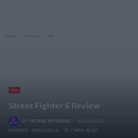
Home
»
Reviews
»
PS4
PS4
Street Fighter 6 Review
BY
ΠΈΤΡΟΣ ΚΥΠΡΑΊΟΣ
25/06/2023
UPDATED:
29/04/2024
7 MINS READ