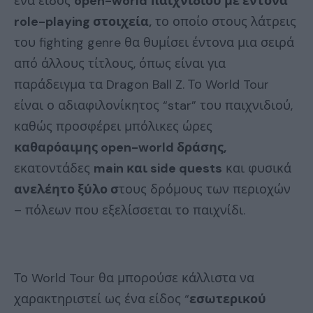
ένα είδος
open-world παιχνιδιού με έντονα
role-playing στοιχεία,
το οποίο στους λάτρεις
του fighting genre θα θυμίσει έντονα μια σειρά
από άλλους τίτλους, όπως είναι για
παράδειγμα τα Dragon Ball Z. Το World Tour
είναι ο αδιαφιλονίκητος “star” του παιχνιδιού,
καθώς προσφέρει μπόλικες ώρες
καθαρόαιμης open-world δράσης,
εκατοντάδες
main και side quests
και φυσικά
ανελέητο ξύλο σ
τους δρόμους των περιοχών
– πόλεων που εξελίσσεται το παιχνίδι.
Το World Tour θα μπορούσε κάλλιστα να
χαρακτηριστεί ως ένα είδος “
εσωτερικού