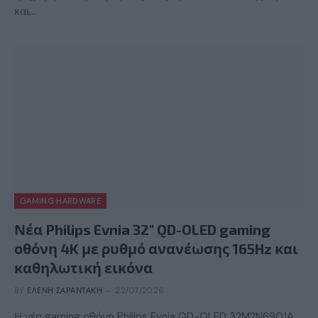
και…
GAMING HARDWARE
Νέα Philips Evnia 32″ QD-OLED gaming
οθόνη 4K με ρυθμό ανανέωσης 165Hz και
καθηλωτική εικόνα
BY
ΕΛΈΝΗ ΣΑΡΑΝΤΆΚΗ
22/07/2026
Η νέα gaming οθόνη Philips Evnia QD-OLED 32M2N6901A