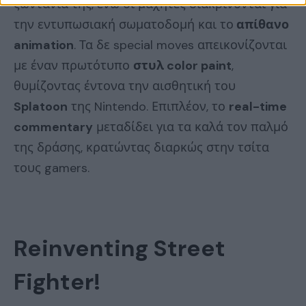
ζωντάνια της, ενώ οι μαχητές διακρίνονται για
την εντυπωσιακή σωματοδομή και το
απίθανο
animation
. Τα δε special moves απεικονίζονται
με έναν πρωτότυπο
στυλ color paint
,
θυμίζοντας έντονα την αισθητική του
Splatoon
της Nintendo. Επιπλέον, το
real-time
commentary
μεταδίδει για τα καλά τον παλμό
της δράσης, κρατώντας διαρκώς στην τσίτα
τους gamers.
Reinventing
Street
Fighter!