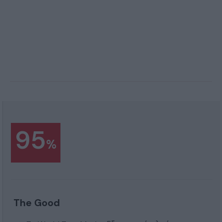
95
%
The Good