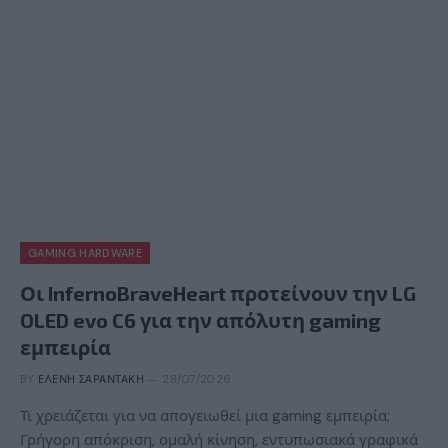
GAMING HARDWARE
Οι InfernoBraveHeart προτείνουν την LG
OLED evo C6 για την απόλυτη gaming
εμπειρία
BY
ΕΛΈΝΗ ΣΑΡΑΝΤΆΚΗ
28/07/2026
Τι χρειάζεται για να απογειωθεί μια gaming εμπειρία;
Γρήγορη απόκριση, ομαλή κίνηση, εντυπωσιακά γραφικά