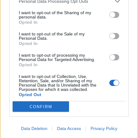
Personal Data Processing Opt Outs
πολεμική τέχνη.
Το εξαιρετικό
blending
I want to opt-out of the Sharing of my
παλιών και πρωτοεμφανιζόμενων ή νεότερων
personal data.
Opted In
χαρακτήρων, αν μη τι άλλο δημιουργεί ένα
I want to opt-out of the Sale of my
άκρως ισορροπημένο αποτέλεσμα που σε
Personal Data.
Opted In
κάνει να χειριστείς όλους τους χαρακτήρες,
καθώς κανένας από αυτούς δεν σε κάνει να
I want to opt-out of processing my
Personal Data for Targeted Advertising.
αισθάνεσαι κούραση και… βαρεμάρα.
Opted In
I want to opt-out of Collection, Use,
Retention, Sale, and/or Sharing of my
Personal Data that Is Unrelated with the
Purposes for which it was collected.
Ολοκληρώνοντας, δεν θα μπορούσαμε να μην
Opted Out
εκθειάσουμε τον
οπτικουακουστικό τομέα
, ο
CONFIRM
οποίος είναι πραγματικά…
φανταστικός
! Τα
visuals
αποτελούν μια πραγματική πανδαισία
Data Deletion
Data Access
Privacy Policy
χρωμάτων, με τη παλέτα να ξεχωρίζει για τη