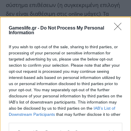
σύστημα επιθέσεων (η συγκεκριμένη επιλογή
δεν είναι διαθέσιμη στις online μάχες). Τα
παραπάνω συνηγορούν στο γεγονός ότι
Gameslife.gr -
Do Not Process My Personal
στόχος του Street Fighter 6 είναι να προσφέρει
Information
όσο το δυνατόν μεγαλύτερη ευελιξία στα χέρια
If you wish to opt-out of the sale, sharing to third parties, or
του χρήστη, με την Capcom να κάνει
ένα
processing of your personal or sensitive information for
«άνοιγμα»
και στους πιο αρχάριους παίκτες.
targeted advertising by us, please use the below opt-out
section to confirm your selection. Please note that after your
opt-out request is processed you may continue seeing
interest-based ads based on personal information utilized by
us or personal information disclosed to third parties prior to
Σε ότι έχει να κάνει με το
roster
των μαχητών
your opt-out. You may separately opt-out of the further
σίγουρα αυτό δεν θα απογοητεύσει κανέναν
disclosure of your personal information by third parties on the
IAB’s list of downstream participants. This information may
ο
φανατικό φίλο του Street Fighter, καθώς το 6
also be disclosed by us to third parties on the
IAB’s List of
game της δημοφιλούς σειράς είναι γεμάτο από
Downstream Participants
that may further disclose it to other
διαφορετικούς και πολυποίκιλους ήρωες, όπου
third parties.
ο κάθε ένας «προμοτάρει»
τη δική του