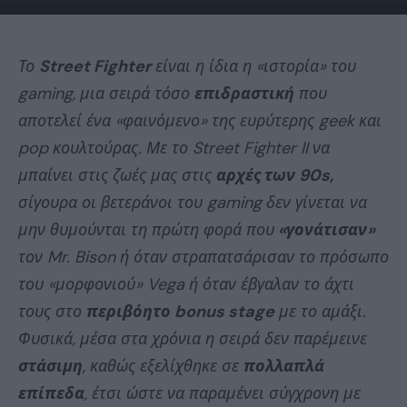
Το
Street Fighter
είναι η ίδια η «ιστορία» του
gaming, μια σειρά τόσο
επιδραστική
που
αποτελεί ένα «φαινόμενο» της ευρύτερης geek και
pop κουλτούρας. Με το Street Fighter II να
μπαίνει στις ζωές μας στις
αρχές των 90s,
σίγουρα οι βετεράνοι του gaming δεν γίνεται να
μην θυμούνται τη πρώτη φορά που
«γονάτισαν»
τον Mr. Bison ή όταν στραπατσάρισαν το πρόσωπο
του «μορφονιού» Vega ή όταν έβγαλαν το άχτι
τους στο
περιβόητο bonus stage
με το αμάξι.
Φυσικά, μέσα στα χρόνια η σειρά δεν παρέμεινε
στάσιμη
, καθώς εξελίχθηκε σε
πολλαπλά
επίπεδα
, έτσι ώστε να παραμένει σύγχρονη με