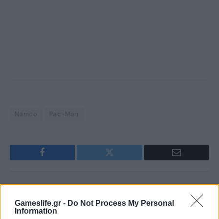
Namco
Pac-Man
Facebook
Twitter
Email
Πέτρος Κυπραίος
Gameslife.gr -
Do Not Process My Personal
Information
Αμετανόητος “στρατηγός της πολυθρόνας”, ο