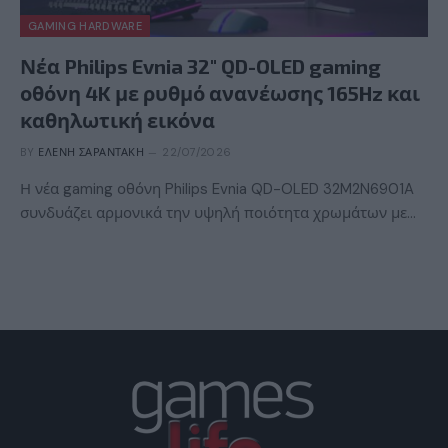
GAMING HARDWARE
Νέα Philips Evnia 32″ QD-OLED gaming
οθόνη 4K με ρυθμό ανανέωσης 165Hz και
καθηλωτική εικόνα
BY
ΕΛΈΝΗ ΣΑΡΑΝΤΆΚΗ
22/07/2026
Η νέα gaming οθόνη Philips Evnia QD-OLED 32M2N6901A
συνδυάζει αρμονικά την υψηλή ποιότητα χρωμάτων με…