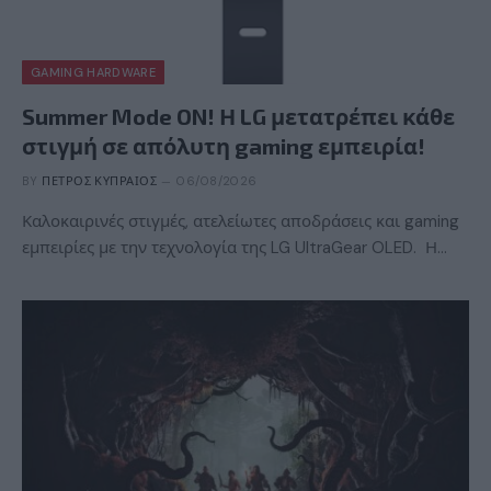
GAMING HARDWARE
Summer Mode ON! Η LG μετατρέπει κάθε
στιγμή σε απόλυτη gaming εμπειρία!
BY
ΠΈΤΡΟΣ ΚΥΠΡΑΊΟΣ
06/08/2026
Καλοκαιρινές στιγμές, ατελείωτες αποδράσεις και gaming
εμπειρίες με την τεχνολογία της LG UltraGear OLED. Η…