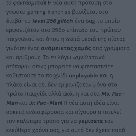
τα φαντάσματα
)! Η νέα αυτή πρόταση στο
γνωστό gaming franchise βασίζεται στο
διαβόητο
level 256 glitch
, ένα bug το οποίο
εμφανιζόταν στο 256o επίπεδο του πρώτου
παιχνιδιού και όπου η δεξιά μεριά της πίστας
γινόταν ένας
ανάμεικτος χαμός
από γράμματα
και αριθμούς. Το εν λόγω «
σχεδιαστικό
ατόπημα
», όπως μπορείτε να φανταστείτε
καθιστούσε το παιχνίδι
unplayable
και η
πλάκα είναι ότι δεν εμφανιζόταν μόνο στο
πρώτο παιχνίδι αλλά ακόμη και στα
Ms. Pac-
Man
και
Jr. Pac-Man
! Η νέα αυτή ιδέα είναι
αρκετά ενδιαφέρουσα και σίγουρα αποτελεί
τον καλύτερο τρόπο για να
γεμίσετε
τον
ελεύθερο χρόνο σας, για αυτό δεν έχετε παρά