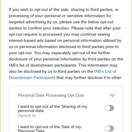
Obi Wan της παρέας, έχει δύο αδυναμίες: τα
If you wish to opt-out of the sale, sharing to third parties, or
strategy και οτιδήποτε έχει να κάνει με Star
processing of your personal or sensitive information for
Wars! Ανεπιβεβαίωτες πληροφορίες τον θέλουν
targeted advertising by us, please use the below opt-out
όμως να ξεφαντώνει με καραόκε και SingStar
section to confirm your selection. Please note that after your
κάθε είδους. Τον τελευταίο καιρό μάχεται στις
opt-out request is processed you may continue seeing
διαδικτυακές αρένες του StarCraft 2,
interest-based ads based on personal information utilized by
προσπαθώντας με κόπο και ιδρώτα να ανέβει
us or personal information disclosed to third parties prior to
your opt-out. You may separately opt-out of the further
κατηγορία...
disclosure of your personal information by third parties on the
IAB’s list of downstream participants. This information may
also be disclosed by us to third parties on the
IAB’s List of
RELATED
POSTS
Downstream Participants
that may further disclose it to other
third parties.
Personal Data Processing Opt Outs
I want to opt-out of the Sharing of my
personal data.
Opted In
I want to opt-out of the Sale of my
Personal Data.