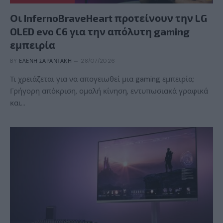
Οι InfernoBraveHeart προτείνουν την LG
OLED evo C6 για την απόλυτη gaming
εμπειρία
BY
ΕΛΈΝΗ ΣΑΡΑΝΤΆΚΗ
28/07/2026
Τι χρειάζεται για να απογειωθεί μια gaming εμπειρία;
Γρήγορη απόκριση, ομαλή κίνηση, εντυπωσιακά γραφικά
και…