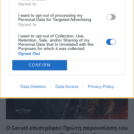
Opted In
I want to opt-out of processing my
Personal Data for Targeted Advertising.
Opted In
Summer Mode ON! Η LG μετατρέπει κάθε
I want to opt-out of Collection, Use,
στιγμή σε απόλυτη gaming εμπειρία!
Retention, Sale, and/or Sharing of my
Personal Data that Is Unrelated with the
Purposes for which it was collected.
Opted Out
CONFIRM
Data Deletion
Data Access
Privacy Policy
Ο Geralt επιστρέφει! Πρώτη παρουσίαση του