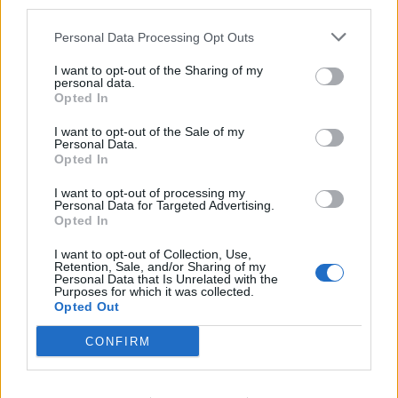
third parties.
στιγμή σε απόλυτη gaming εμπειρία!
Personal Data Processing Opt Outs
I want to opt-out of the Sharing of my
personal data.
Opted In
I want to opt-out of the Sale of my
Personal Data.
Opted In
I want to opt-out of processing my
Personal Data for Targeted Advertising.
Opted In
I want to opt-out of Collection, Use,
Retention, Sale, and/or Sharing of my
Ο Geralt επιστρέφει! Πρώτη παρουσίαση του
Personal Data that Is Unrelated with the
Purposes for which it was collected.
νέου expansion του The Witcher 3 στη
Opted Out
Gamescom
CONFIRM