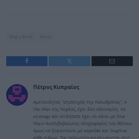
Angry Birds
Rovio
Facebook
Twitter
Email
Πέτρος Κυπραίος
Αμετανόητος “στρατηγός της πολυθρόνας”, ο
Obi Wan της παρέας, έχει δύο αδυναμίες: τα
strategy και οτιδήποτε έχει να κάνει με Star
Wars! Ανεπιβεβαίωτες πληροφορίες τον θέλουν
όμως να ξεφαντώνει με καραόκε και SingStar
κάθε είδους. Τον τελευταίο καιρό μάχεται στις