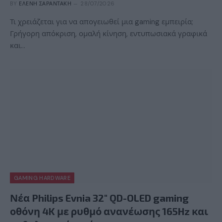
BY
ΕΛΈΝΗ ΣΑΡΑΝΤΆΚΗ
28/07/2026
Τι χρειάζεται για να απογειωθεί μια gaming εμπειρία;
Γρήγορη απόκριση, ομαλή κίνηση, εντυπωσιακά γραφικά
και…
GAMING HARDWARE
Νέα Philips Evnia 32″ QD-OLED gaming
οθόνη 4K με ρυθμό ανανέωσης 165Hz και