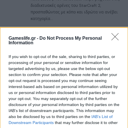
διαδικτυακές αρένες του StarCraft 2,
προσπαθώντας με κόπο και ιδρώτα να ανέβει
κατηγορία...
RELATED
POSTS
Gameslife.gr -
Do Not Process My Personal
Information
If you wish to opt-out of the sale, sharing to third parties, or
processing of your personal or sensitive information for
targeted advertising by us, please use the below opt-out
section to confirm your selection. Please note that after your
opt-out request is processed you may continue seeing
interest-based ads based on personal information utilized by
us or personal information disclosed to third parties prior to
your opt-out. You may separately opt-out of the further
disclosure of your personal information by third parties on the
IAB’s list of downstream participants. This information may
also be disclosed by us to third parties on the
IAB’s List of
Downstream Participants
that may further disclose it to other
Summer Mode ON! Η LG μετατρέπει κάθε