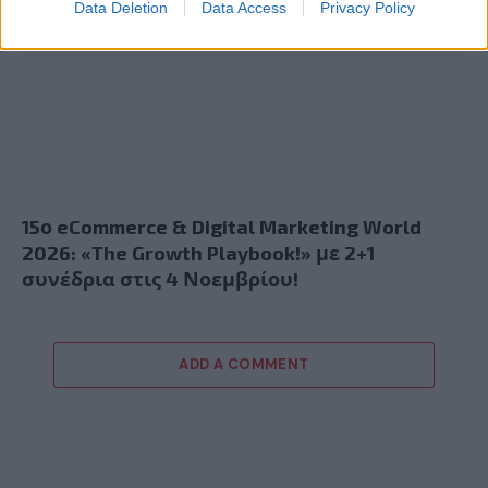
Data Deletion
Data Access
Privacy Policy
15ο eCommerce & Digital Marketing World
2026: «The Growth Playbook!» με 2+1
συνέδρια στις 4 Νοεμβρίου!
ADD A COMMENT