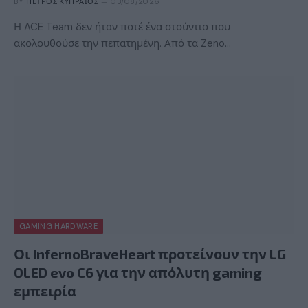
BY
ΠΈΤΡΟΣ ΚΥΠΡΑΊΟΣ
03/08/2026
Η ACE Team δεν ήταν ποτέ ένα στούντιο που
ακολουθούσε την πεπατημένη. Από τα Zeno…
GAMING HARDWARE
Οι InfernoBraveHeart προτείνουν την LG
OLED evo C6 για την απόλυτη gaming
εμπειρία