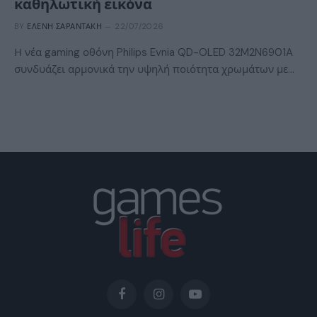
καθηλωτική εικόνα
BY
ΕΛΈΝΗ ΣΑΡΑΝΤΆΚΗ
22/07/2026
Η νέα gaming οθόνη Philips Evnia QD-OLED 32M2N6901A
συνδυάζει αρμονικά την υψηλή ποιότητα χρωμάτων με…
Facebook
Instagram
YouTube