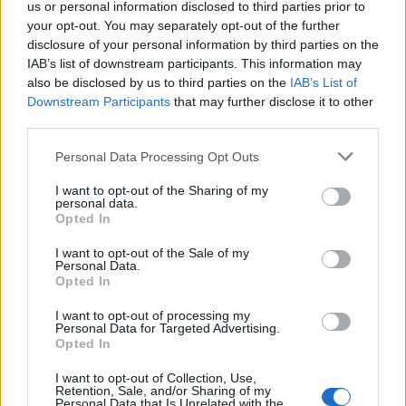
us or personal information disclosed to third parties prior to
Facebook
Twitter
Email
your opt-out. You may separately opt-out of the further
disclosure of your personal information by third parties on the
IAB’s list of downstream participants. This information may
also be disclosed by us to third parties on the
IAB’s List of
Πέτρος Κυπραίος
Downstream Participants
that may further disclose it to other
third parties.
Αμετανόητος “στρατηγός της πολυθρόνας”, ο
Obi Wan της παρέας, έχει δύο αδυναμίες: τα
Personal Data Processing Opt Outs
strategy και οτιδήποτε έχει να κάνει με Star
I want to opt-out of the Sharing of my
Wars! Ανεπιβεβαίωτες πληροφορίες τον θέλουν
personal data.
όμως να ξεφαντώνει με καραόκε και SingStar
Opted In
κάθε είδους. Τον τελευταίο καιρό μάχεται στις
I want to opt-out of the Sale of my
διαδικτυακές αρένες του StarCraft 2,
Personal Data.
προσπαθώντας με κόπο και ιδρώτα να ανέβει
Opted In
κατηγορία...
I want to opt-out of processing my
Personal Data for Targeted Advertising.
Opted In
RELATED
POSTS
I want to opt-out of Collection, Use,
Retention, Sale, and/or Sharing of my
Personal Data that Is Unrelated with the