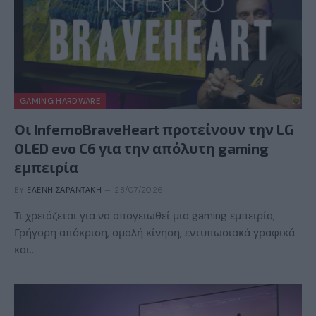
GAMING HARDWARE
Οι InfernoBraveHeart προτείνουν την LG
OLED evo C6 για την απόλυτη gaming
εμπειρία
BY
ΕΛΈΝΗ ΣΑΡΑΝΤΆΚΗ
28/07/2026
Τι χρειάζεται για να απογειωθεί μια gaming εμπειρία;
Γρήγορη απόκριση, ομαλή κίνηση, εντυπωσιακά γραφικά
και…