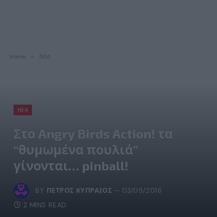
Home
»
Νέα
ΝΈΑ
Στο Angry Birds Action! τα
“θυμωμένα πουλιά”
γίνονται… pinball!
BY
ΠΈΤΡΟΣ ΚΥΠΡΑΊΟΣ
03/05/2016
2 MINS READ