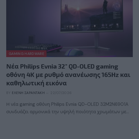
GAMING HARDWARE
Νέα Philips Evnia 32″ QD-OLED gaming
οθόνη 4K με ρυθμό ανανέωσης 165Hz και
καθηλωτική εικόνα
BY
ΕΛΈΝΗ ΣΑΡΑΝΤΆΚΗ
22/07/2026
Η νέα gaming οθόνη Philips Evnia QD-OLED 32M2N6901A
συνδυάζει αρμονικά την υψηλή ποιότητα χρωμάτων με…