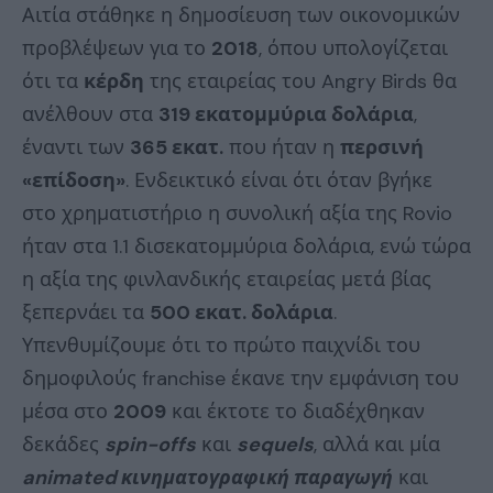
Αιτία στάθηκε η δημοσίευση των οικονομικών
προβλέψεων για το
2018
, όπου υπολογίζεται
ότι τα
κέρδη
της εταιρείας του Angry Birds θα
ανέλθουν στα
319 εκατομμύρια δολάρια
,
έναντι των
365 εκατ.
που ήταν η
περσινή
«επίδοση»
. Ενδεικτικό είναι ότι όταν βγήκε
στο χρηματιστήριο η συνολική αξία της Rovio
ήταν στα 1.1 δισεκατομμύρια δολάρια, ενώ τώρα
η αξία της φινλανδικής εταιρείας μετά βίας
ξεπερνάει τα
500 εκατ. δολάρια
.
Υπενθυμίζουμε ότι το πρώτο παιχνίδι του
δημοφιλούς franchise έκανε την εμφάνιση του
μέσα στο
2009
και έκτοτε το διαδέχθηκαν
δεκάδες
spin-offs
και
sequels
, αλλά και μία
animated κινηματογραφική παραγωγή
και