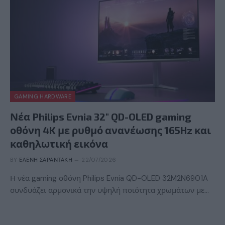
GAMING HARDWARE
Νέα Philips Evnia 32″ QD-OLED gaming
οθόνη 4K με ρυθμό ανανέωσης 165Hz και
καθηλωτική εικόνα
BY
ΕΛΈΝΗ ΣΑΡΑΝΤΆΚΗ
22/07/2026
Η νέα gaming οθόνη Philips Evnia QD-OLED 32M2N6901A
συνδυάζει αρμονικά την υψηλή ποιότητα χρωμάτων με…