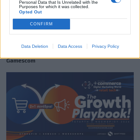
Personal Data that Is Unrelated with the
Purposes for which it was collected.
Opted Out
CONFIRM
Ο Geralt επιστρέφει! Πρώτη παρουσίαση του
Data Deletion
Data Access
Privacy Policy
νέου expansion του The Witcher 3 στη
Gamescom