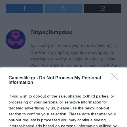
Facebook
Twitter
Email
Πέτρος Κυπραίος
Αμετανόητος “στρατηγός της πολυθρόνας”, ο
Obi Wan της παρέας, έχει δύο αδυναμίες: τα
strategy και οτιδήποτε έχει να κάνει με Star
Wars! Ανεπιβεβαίωτες πληροφορίες τον θέλουν
όμως να ξεφαντώνει με καραόκε και SingStar
Gameslife.gr -
Do Not Process My Personal
κάθε είδους. Τον τελευταίο καιρό μάχεται στις
Information
διαδικτυακές αρένες του StarCraft 2,
προσπαθώντας με κόπο και ιδρώτα να ανέβει
If you wish to opt-out of the sale, sharing to third parties, or
κατηγορία...
processing of your personal or sensitive information for
targeted advertising by us, please use the below opt-out
section to confirm your selection. Please note that after your
RELATED
POSTS
opt-out request is processed you may continue seeing
interest-based ads based on personal information utilized by