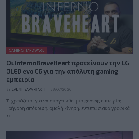
GAMING HARDWARE
Οι InfernoBraveHeart προτείνουν την LG
OLED evo C6 για την απόλυτη gaming
εμπειρία
BY
ΕΛΈΝΗ ΣΑΡΑΝΤΆΚΗ
28/07/2026
Τι χρειάζεται για να απογειωθεί μια gaming εμπειρία;
Γρήγορη απόκριση, ομαλή κίνηση, εντυπωσιακά γραφικά
και…