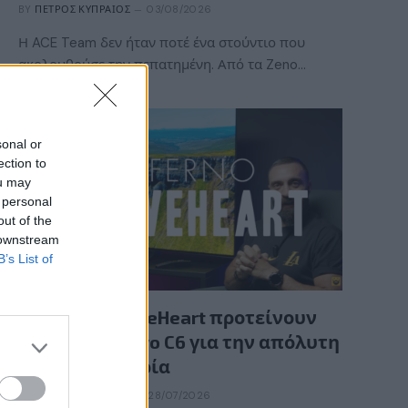
BY
ΠΈΤΡΟΣ ΚΥΠΡΑΊΟΣ
03/08/2026
Η ACE Team δεν ήταν ποτέ ένα στούντιο που
ακολουθούσε την πεπατημένη. Από τα Zeno…
sonal or
ection to
ou may
 personal
out of the
 downstream
B’s List of
GAMING HARDWARE
Οι InfernoBraveHeart προτείνουν
την LG OLED evo C6 για την απόλυτη
gaming εμπειρία
BY
ΕΛΈΝΗ ΣΑΡΑΝΤΆΚΗ
28/07/2026