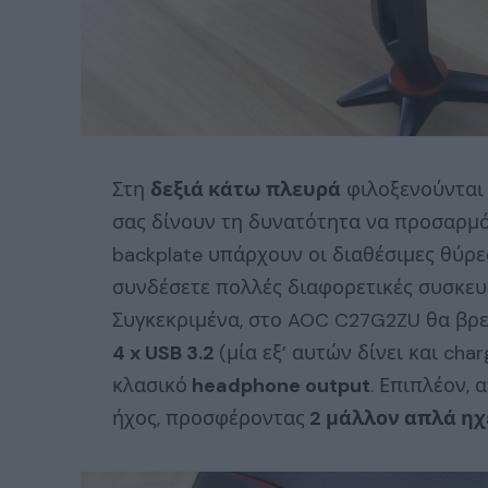
Στη
δεξιά κάτω πλευρά
φιλοξενούνται μ
σας δίνουν τη δυνατότητα να προσαρμό
backplate υπάρχουν οι διαθέσιμες θύρες,
συνδέσετε πολλές διαφορετικές συσκευέ
Συγκεκριμένα, στο AOC C27G2ZU θα βρ
4 x USB 3.2
(μία εξ’ αυτών δίνει και cha
κλασικό
headphone output
. Επιπλέον, 
ήχος, προσφέροντας
2 μάλλον απλά ηχ