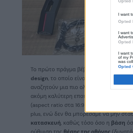
Opted 
I want t
Opted 
I want 
Advertis
Opted 
I want t
of my P
was col
Opted 
Το πρώτο πράγμα βέβαια που αμέσως σ
design
, το οποίο είναι βέβαιο ότι θα ικ
αναζητούν μια πιο ολοκληρωμένη εμπειρ
ακόμη καλύτερη εποπτεία του gaming 
(aspect ratio στα 16:9), η 27άρα πρότα
plus, ενώ δεν θα μπορέσαμε να μην στα
κατασκευή
, καθώς τόσο όσο η
βάση
όσ
ρύθμιση της
θέσης της οθόνης
(δυνατότ