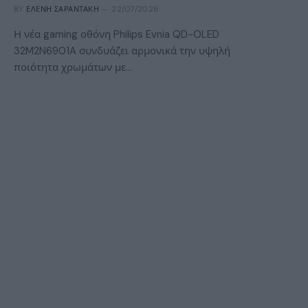
BY
ΕΛΈΝΗ ΣΑΡΑΝΤΆΚΗ
22/07/2026
Η νέα gaming οθόνη Philips Evnia QD-OLED
32M2N6901A συνδυάζει αρμονικά την υψηλή
ποιότητα χρωμάτων με…