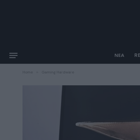
ΝΈΑ
R
Home
»
Gaming Hardware