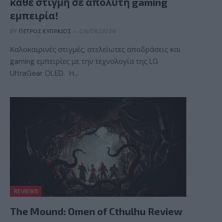
κάθε στιγμή σε απόλυτη gaming
εμπειρία!
BY
ΠΈΤΡΟΣ ΚΥΠΡΑΊΟΣ
06/08/2026
Καλοκαιρινές στιγμές, ατελείωτες αποδράσεις και
gaming εμπειρίες με την τεχνολογία της LG
UltraGear OLED. Η…
REVIEWS
The Mound: Omen of Cthulhu Review