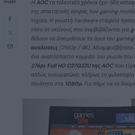
H
AOC
τα τελευταία χρόνια έχει ήδη καταφ
SHARE
της απαιτητικής αγοράς των gaming monito
τυχαία. Η γνωστή hardware εταιρεία προσφέ
τόσο σε εκείνους που συμβιβάζονται για
g
θέλουν να δοκιμάσουν τα όρια του gaming
αναλύσεις
(2160p / 4Κ). Αδιαμφισβήτητα 
ένα αναπόσπαστο κομμάτι του puzzle που σ
27άρι Full HD C27G2ZU της AOC
που είχα
απλώς ενσωματώνει πλήρως τη φιλοσοφία 
ποιότητα στα
1080p
. Για πάμε να το δούμ