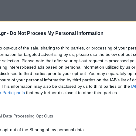
χεδιασμένα με τέτοιο τρόπο, ώστε να
.gr -
Do Not Process My Personal Information
φάνιση και το C27G2ZU δεν θα μπορούσε
ι τα monitors που ανήκουν σε αυτή την
to opt-out of the sale, sharing to third parties, or processing of your per
ικό design.
formation for targeted advertising by us, please use the below opt-out s
r selection. Please note that after your opt-out request is processed y
eing interest-based ads based on personal information utilized by us or
disclosed to third parties prior to your opt-out. You may separately opt-
losure of your personal information by third parties on the IAB’s list of
. This information may also be disclosed by us to third parties on the
IA
Participants
that may further disclose it to other third parties.
l Data Processing Opt Outs
o opt-out of the Sharing of my personal data.