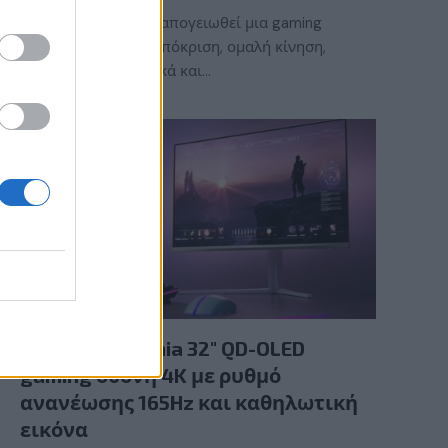
Τι χρειάζεται για να απογειωθεί μια gaming
εμπειρία; Γρήγορη απόκριση, ομαλή κίνηση,
εντυπωσιακά γραφικά και…
GAMING HARDWARE
Νέα Philips Evnia 32″ QD-OLED
gaming οθόνη 4K με ρυθμό
ανανέωσης 165Hz και καθηλωτική
εικόνα