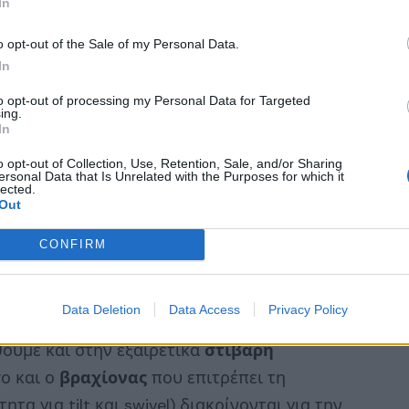
In
o opt-out of the Sale of my Personal Data.
In
to opt-out of processing my Personal Data for Targeted
ing.
In
o opt-out of Collection, Use, Retention, Sale, and/or Sharing
ersonal Data that Is Unrelated with the Purposes for which it
lected.
Out
ου αποσπάει την προσοχή είναι το
κυρτό
ανοποιήσει τους gamers, οι οποίοι
CONFIRM
ία θέασης στα gaming sessions τους και
περιβάλλοντος. Με
κυρτότητα στα 1500R
Data Deletion
Data Access
Privacy Policy
ση της AOC αν μη τι άλλο συγκαταλέγεται στα
θούμε και στην εξαιρετικά
στιβαρή
ο και ο
βραχίονας
που επιτρέπει τη
ητα για tilt και swivel) διακρίνονται για την