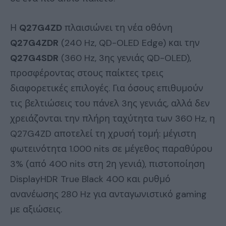
Η
Q
27
G
4
ZD
πλαισιώνει τη νέα οθόνη
Q
27
G
4
ZDR
(240 Hz, QD-OLED Edge) και την
Q
27
G
4
SDR
(360 Hz, 3ης γενιάς QD-OLED),
προσφέροντας στους παίκτες τρεις
διαφορετικές επιλογές. Για όσους επιθυμούν
τις βελτιώσεις του πάνελ 3ης γενιάς, αλλά δεν
χρειάζονται την πλήρη ταχύτητα των 360 Hz, η
Q27G4ZD αποτελεί τη χρυσή τομή: μέγιστη
φωτεινότητα 1.000 nits σε μέγεθος παραθύρου
3% (από 400 nits στη 2η γενιά), πιστοποίηση
DisplayHDR True Black 400 και ρυθμό
ανανέωσης 280 Hz για ανταγωνιστικό gaming
με αξιώσεις.