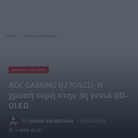
Home
»
Gaming Hardware
GAMING HARDWARE
AOC GAMING Q27G4ZD: Η
χρυσή τομή στην 3η γενιά QD-
OLED
BY
ΕΛΈΝΗ ΣΑΡΑΝΤΆΚΗ
20/02/2026
3 MINS READ