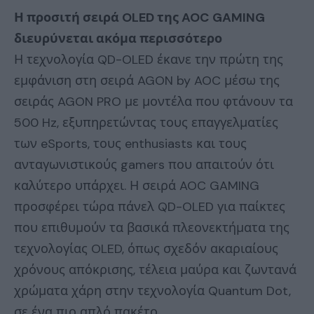
Η προσιτή σειρά
OLED
της
AOC
GAMING
διευρύνεται ακόμα περισσότερο
Η τεχνολογία QD-OLED έκανε την πρώτη της
εμφάνιση στη σειρά AGON by AOC μέσω της
σειράς AGON PRO με μοντέλα που φτάνουν τα
500 Hz, εξυπηρετώντας τους επαγγελματίες
των eSports, τους enthusiasts και τους
ανταγωνιστικούς gamers που απαιτούν ότι
καλύτερο υπάρχει. Η σειρά AOC GAMING
προσφέρει τώρα πάνελ QD-OLED για παίκτες
που επιθυμούν τα βασικά πλεονεκτήματα της
τεχνολογίας OLED, όπως σχεδόν ακαριαίους
χρόνους απόκρισης, τέλεια μαύρα και ζωντανά
χρώματα χάρη στην τεχνολογία Quantum Dot,
σε ένα πιο απλό πακέτο.