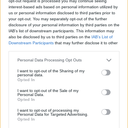
opt-out request is processed you may continue seeing
AOC
.
interest-based ads based on personal information utilized by
us or personal information disclosed to third parties prior to
your opt-out. You may separately opt-out of the further
Τιμή και διαθεσιμότητα
disclosure of your personal information by third parties on the
IAB’s list of downstream participants. This information may
Η
AOC
GAMING
Q
27
G
4
ZD
θα είναι διαθέσιμη
also be disclosed by us to third parties on the
IAB’s List of
από τον
Φεβρουάριο
2026
με προτεινόμενη
Downstream Participants
that may further disclose it to other
τιμή λιανικής
€519.
third parties.
Personal Data Processing Opt Outs
……………………………………………………..
I want to opt-out of the Sharing of my
personal data.
Opted In
[1]
Όσον αφορά τον όγκο πωλήσεων, gaming
οθονών στα 144 Hz+, IDC Research – Gaming
I want to opt-out of the Sale of my
Personal Data.
Tracker Q1-Q3 2025
Opted In
I want to opt-out of processing my
Personal Data for Targeted Advertising.
Opted In