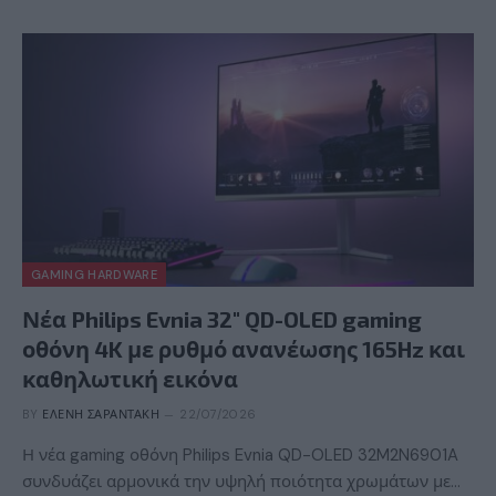
GAMING HARDWARE
Νέα Philips Evnia 32″ QD-OLED gaming
οθόνη 4K με ρυθμό ανανέωσης 165Hz και
καθηλωτική εικόνα
BY
ΕΛΈΝΗ ΣΑΡΑΝΤΆΚΗ
22/07/2026
Η νέα gaming οθόνη Philips Evnia QD-OLED 32M2N6901A
συνδυάζει αρμονικά την υψηλή ποιότητα χρωμάτων με…