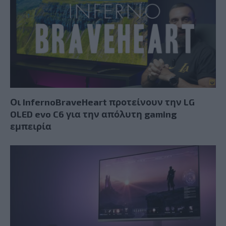
Οι InfernoBraveHeart προτείνουν την LG
OLED evo C6 για την απόλυτη gaming
εμπειρία