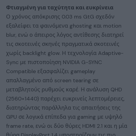
Φτιαγμένη για ταχύτητα και ευκρίνεια
Ο χρόνος απόκρισης 0.03 ms GtG σχεδόν
εξαλείφει τα φαινόμενα ghosting και motion
blur, ενώ ο άπειρος λόγος αντίθεσης διατηρεί
τις σκοτεινές σκηνές πραγματικά σκοτεινές
χωρίς backlight glow. Η τεχνολογία Adaptive-
Sync με πιστοποίηση NVIDIA G-SYNC
Compatible εξασφαλίζει gameplay
απαλλαγμένο από screen tearing σε
μεταβλητούς ρυθμούς καρέ. Η ανάλυση QHD
(2560×1440) παρέχει ευκρινείς λεπτομέρειες,
διατηρώντας παράλληλα τις απαιτήσεις της
GPU σε λογικά επίπεδα για gaming με υψηλό
frame rate, ενώ οι δύο θύρες HDMI 2.1 και η μία
θύρα DisplayPort 1.4 υποστηρίζουν τις πιο