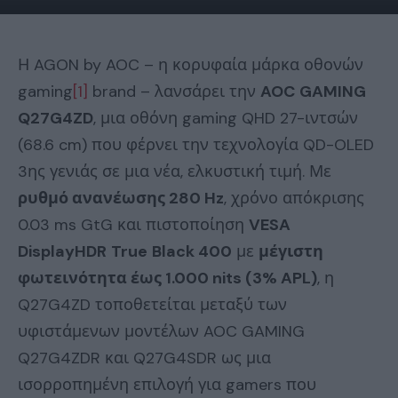
Η AGON by AOC – η κορυφαία μάρκα οθονών
gaming
[1]
brand – λανσάρει την
AOC
GAMING
Q
27
G
4
ZD
, μια οθόνη gaming QHD 27-ιντσών
(68.6 cm) που φέρνει την τεχνολογία QD-OLED
3ης γενιάς σε μια νέα, ελκυστική τιμή. Με
ρυθμό ανανέωσης 280
Hz
, χρόνο απόκρισης
0.03 ms GtG και πιστοποίηση
VESA
DisplayHDR
True
Black
400
με
μέγιστη
φωτεινότητα έως 1.000
nits
(3%
APL
)
, η
Q27G4ZD τοποθετείται μεταξύ των
υφιστάμενων μοντέλων AOC GAMING
Q27G4ZDR και Q27G4SDR ως μια
ισορροπημένη επιλογή για gamers που