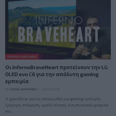
GAMING HARDWARE
Οι InfernoBraveHeart προτείνουν την LG
OLED evo C6 για την απόλυτη gaming
εμπειρία
BY
ΕΛΈΝΗ ΣΑΡΑΝΤΆΚΗ
28/07/2026
Τι χρειάζεται για να απογειωθεί μια gaming εμπειρία;
Γρήγορη απόκριση, ομαλή κίνηση, εντυπωσιακά γραφικά
και…