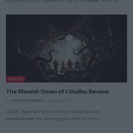
εμπειρίες με την τεχνολογία της LG UltraGear OLED. Η…
REVIEWS
The Mound: Omen of Cthulhu Review
BY
ΠΈΤΡΟΣ ΚΥΠΡΑΊΟΣ
03/08/2026
Η ACE Team δεν ήταν ποτέ ένα στούντιο που
ακολουθούσε την πεπατημένη. Από τα Zeno…