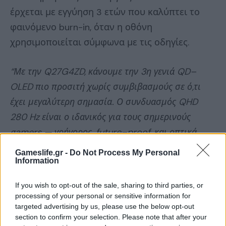
έρχεται με εγγύηση 3 ετών που καλύπτει το
φαινόμενο burn-in, όταν η οθόνη
χρησιμοποιείται σύμφωνα με τις οδηγίες.
“Με την
Q
27
G
4
ZD
, κάνουμε την 3η γενιά
QD
–
OLED
πιο προσιτή χωρίς συμβιβασμούς σε ό,τι
έχει μεγαλύτερη σημασία. Ο συνδυασμός
QHD
280
Hz
είναι ο ιδανικός για τους σημερινούς
gamers
— γρήγορος,
future
–
proof
, και οπτικά
εξαιρετικός. Είναι μια συναρπαστική εναλλακτική
Gameslife.gr -
Do Not Process My Personal
Information
λύση
QD
–
OLED
που υποστηρίζεται από 3ετή
εγγύηση που περιλαμβάνει ακόμη και κάλυψη για
If you wish to opt-out of the sale, sharing to third parties, or
το φαινόμενο
pixel
burn
–
in
, προσφέροντας στους
processing of your personal or sensitive information for
παίκτες επιδόσεις και σιγουριά.”
αναφέρει ο
C
é
sar
targeted advertising by us, please use the below opt-out
section to confirm your selection. Please note that after your
Acosta
,
Gaming
Product
Manager
της
AGON
by