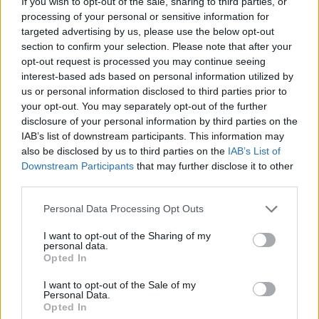
If you wish to opt-out of the sale, sharing to third parties, or
processing of your personal or sensitive information for
targeted advertising by us, please use the below opt-out
section to confirm your selection. Please note that after your
Super Διαγωνισμός: Το SKY TRAILS της
opt-out request is processed you may continue seeing
PLAYMOBIL μπορεί να γίνει δικό σου!
interest-based ads based on personal information utilized by
us or personal information disclosed to third parties prior to
your opt-out. You may separately opt-out of the further
disclosure of your personal information by third parties on the
IAB’s list of downstream participants. This information may
also be disclosed by us to third parties on the
IAB’s List of
Downstream Participants
that may further disclose it to other
third parties.
Personal Data Processing Opt Outs
I want to opt-out of the Sharing of my
personal data.
Opted In
Κωτσόβολος και Mastercard ταξιδεύουν
I want to opt-out of the Sale of my
τους gamers στην Κίνα για το Παγκόσμιο
Personal Data.
Opted In
Πρωτάθλημα League of Legends