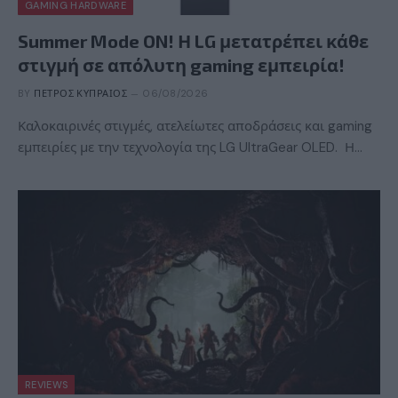
GAMING HARDWARE
Summer Mode ON! Η LG μετατρέπει κάθε
στιγμή σε απόλυτη gaming εμπειρία!
BY
ΠΈΤΡΟΣ ΚΥΠΡΑΊΟΣ
06/08/2026
Καλοκαιρινές στιγμές, ατελείωτες αποδράσεις και gaming
εμπειρίες με την τεχνολογία της LG UltraGear OLED. Η…
REVIEWS