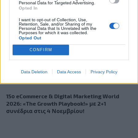
Personal Data for Targeted Advertising.
Gamescom
Opted In
I want to opt-out of Collection, Use,
Retention, Sale, and/or Sharing of my
Personal Data that Is Unrelated with the
Purposes for which it was collected.
Opted Out
CONFIRM
Data Deletion
Data Access
Privacy Policy
15ο eCommerce & Digital Marketing World
2026: «The Growth Playbook!» με 2+1
συνέδρια στις 4 Νοεμβρίου!