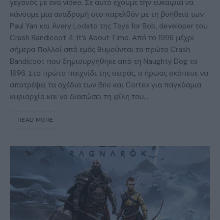
γεγονός με ένα video. Σε αυτό έχουμε την ευκαιρία να
κάνουμε μια αναδρομή στο παρελθόν με τη βοήθεια των
Paul Yan και Avery Lodato της Toys for Bob, developer του
Crash Bandicoot 4: It’s About Time. Από το 1996 μέχρι
σήμερα Πολλοί από εμάς θυμούνται το πρώτο Crash
Bandicoot που δημιουργήθηκε από τη Naughty Dog το
1996. Στο πρώτο παιχνίδι της σειράς, ο ήρωας σκόπευε να
αποτρέψει τα σχέδια των Brio και Cortex για παγκόσμια
κυριαρχία και να διασώσει τη φίλη του,…
READ MORE