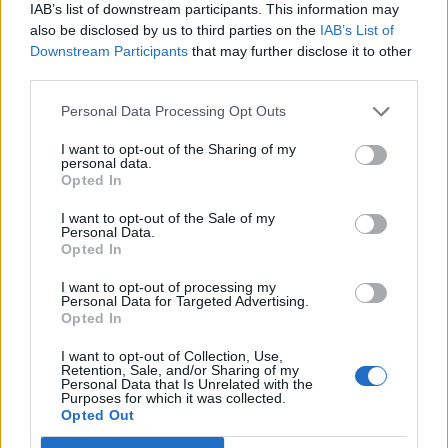
IAB’s list of downstream participants. This information may
also be disclosed by us to third parties on the
IAB’s List of
Downstream Participants
that may further disclose it to other
third parties.
ΝΈΑ
Personal Data Processing Opt Outs
Στις 2 Νοεμβρίου κυκλοφορεί το Conway:
I want to opt-out of the Sharing of my
personal data.
Disappearance at Dahlia View
Opted In
BY
ΕΛΈΝΗ ΣΑΡΑΝΤΆΚΗ
09/09/2021
I want to opt-out of the Sale of my
Personal Data.
Οι αστυνομικές ταινίες και τα video games, που
Opted In
καλύπτονται από ένα πέπλο μυστηρίου, πάντα
I want to opt-out of processing my
παρουσιάζουν ενδιαφέρον. Αν θέλεις να υποδυθείς τον
Personal Data for Targeted Advertising.
επικεφαλής μιας έρευνας, να περπατάς στο σκοτάδι και να
Opted In
πρωταγωνιστήσεις σε ένα thriller από τους δημιουργούς
I want to opt-out of Collection, Use,
του “The Occupation & Ether One”, τότε η παρακάτω
Retention, Sale, and/or Sharing of my
Personal Data that Is Unrelated with the
είδηση μάλλον σε ενδιαφέρει. Η μυστηριώδης εξαφάνιση
Purposes for which it was collected.
από τη Dahlia View Στις 2 Νοεμβρίου 2021 θα
Opted Out
κυκλοφορήσει σε PS5, Xbox Series X/S, PS4, Xbox One,