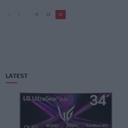
Previous
…
1
31
32
33
LATEST