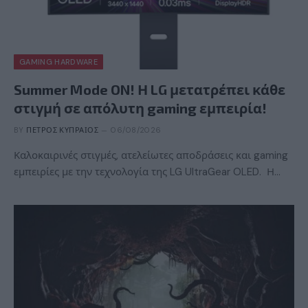
GAMING HARDWARE
Summer Mode ON! Η LG μετατρέπει κάθε
στιγμή σε απόλυτη gaming εμπειρία!
BY
ΠΈΤΡΟΣ ΚΥΠΡΑΊΟΣ
06/08/2026
Καλοκαιρινές στιγμές, ατελείωτες αποδράσεις και gaming
εμπειρίες με την τεχνολογία της LG UltraGear OLED. Η…