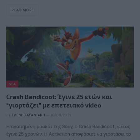
READ MORE
ΝΈΑ
Crash Bandicoot: Έγινε 25 ετών και
“γιορτάζει” με επετειακό video
BY
ΕΛΈΝΗ ΣΑΡΑΝΤΆΚΗ
10/09/2021
Η αγαπημένη μασκότ της Sony, ο Crash Bandicoot, φέτος
έγινε 25 χρονών. Η Activision αποφάσισε να γιορτάσει το