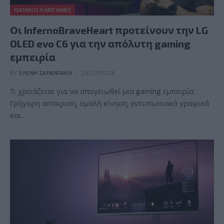
GAMING HARDWARE
Οι InfernoBraveHeart προτείνουν την LG
OLED evo C6 για την απόλυτη gaming
εμπειρία
BY
ΕΛΈΝΗ ΣΑΡΑΝΤΆΚΗ
28/07/2026
Τι χρειάζεται για να απογειωθεί μια gaming εμπειρία;
Γρήγορη απόκριση, ομαλή κίνηση, εντυπωσιακά γραφικά
και…