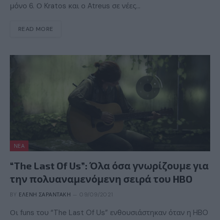
μόνο 6. Ο Kratos και ο Atreus σε νέες…
READ MORE
ΝΈΑ
“The Last Of Us”: Όλα όσα γνωρίζουμε για
την πολυαναμενόμενη σειρά του HBO
BY
ΕΛΈΝΗ ΣΑΡΑΝΤΆΚΗ
09/09/2021
Οι funs του “The Last Of Us” ενθουσιάστηκαν όταν η HBO