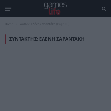
Home
»
Author: Ελένη Σαραντάκη (Page 33)
ΣΥΝΤΆΚΤΗΣ:
ΕΛΈΝΗ ΣΑΡΑΝΤΆΚΗ