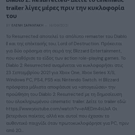
trailer λίγες μέρες πριν την κυκλοφορία
του
BY
ΕΛΈΝΗ ΣΑΡΑΝΤΆΚΗ
16/09/2021
Το Resurrected αποτελεί το απόλυτο remaster του Diablo
II και της επέκτασής του, Lord of Destruction. Πρόκειται
για δύο ορόσημα στη σειρά της Blizzard Entertainment,
που καθόρισε το είδος των action role-playing games. Το
Diablo 2: Resurrected αναμένεται να κυκλοφορήσει στις
23 Σεπτεμβρίου 2021 για Xbox One, Xbox Series X/S,
Windows PC, PS4, PS5 και Nintendo Switch. Η Blizzard
πρόσφατα μάλιστα αποφάσισε να «απογειώσει» την
προώθηση του Diablo 2: Resurrected με τη δημοσίευση
του ολοκληρωμένου cinematic trailer. Δείτε το trailer εδώ:
https://www.youtube.com/watch?v=eAIEDm4sUxA Οι
βετεράνοι παίκτες, αλλά και αυτοί που έχασαν το
αυθεντικό παιχνίδι όταν πρωτοκυκλοφόρησε για PC, πριν
από 20…