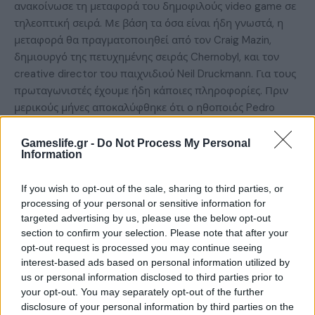
ανακοίνωσε τη μεταφορά του δημοφιλούς video game σε
τηλεοπτική σειρά. Με βάση τα όσα είναι ήδη γνωστά, η
μεταφορά θα πραγματοποιηθεί από τον Craig Mazin,
δημιουργό της πετυχημένης σειράς Chernobyl, και τον
creative director του παιχνιδιού Neil Druckmann. Για τους
πρωταγωνιστές έχουμε ήδη κάποιες πληροφορίες. Πριν
μερικούς μήνες αποκαλύφθηκε ότι ο ηθοποιός Pedro
Pascal θα υποδυθεί τον μεσήλικα Joel, ενώ την έφηβη Ellie
θα ενσαρκώσει η Bella Ramsey. Πότε θα δούμε τη σειρά
Gameslife.gr -
Do Not Process My Personal
Information
Για ακόμα μια φορά όμως το ερώτημα είναι αν η σειρά θα
κυκλοφορήσει μέσα στο 2021. Τα γυρίσματα του “The
If you wish to opt-out of the sale, sharing to third parties, or
Last…
processing of your personal or sensitive information for
targeted advertising by us, please use the below opt-out
READ MORE
section to confirm your selection. Please note that after your
opt-out request is processed you may continue seeing
interest-based ads based on personal information utilized by
us or personal information disclosed to third parties prior to
your opt-out. You may separately opt-out of the further
disclosure of your personal information by third parties on the