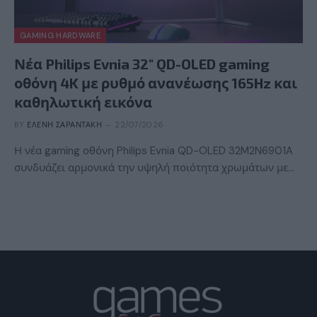
GAMING HARDWARE
Νέα Philips Evnia 32″ QD-OLED gaming
οθόνη 4K με ρυθμό ανανέωσης 165Hz και
καθηλωτική εικόνα
BY
ΕΛΈΝΗ ΣΑΡΑΝΤΆΚΗ
22/07/2026
Η νέα gaming οθόνη Philips Evnia QD-OLED 32M2N6901A
συνδυάζει αρμονικά την υψηλή ποιότητα χρωμάτων με…