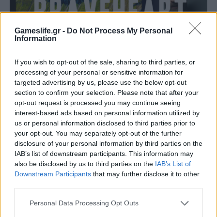
Gameslife.gr -
Do Not Process My Personal
Information
GAMING HARDWARE
If you wish to opt-out of the sale, sharing to third parties, or
Οι InfernoBraveHeart προτείνουν την LG
processing of your personal or sensitive information for
targeted advertising by us, please use the below opt-out
OLED evo C6 για την απόλυτη gaming
section to confirm your selection. Please note that after your
εμπειρία
opt-out request is processed you may continue seeing
interest-based ads based on personal information utilized by
BY
ΕΛΈΝΗ ΣΑΡΑΝΤΆΚΗ
28/07/2026
us or personal information disclosed to third parties prior to
Τι χρειάζεται για να απογειωθεί μια gaming εμπειρία;
your opt-out. You may separately opt-out of the further
disclosure of your personal information by third parties on the
Γρήγορη απόκριση, ομαλή κίνηση, εντυπωσιακά γραφικά
IAB’s list of downstream participants. This information may
και…
also be disclosed by us to third parties on the
IAB’s List of
Downstream Participants
that may further disclose it to other
third parties.
Personal Data Processing Opt Outs