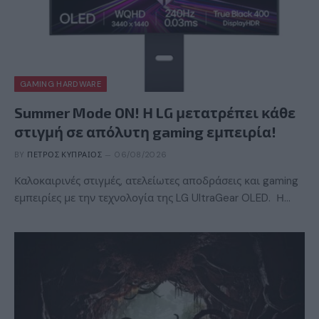
GAMING HARDWARE
Summer Mode ON! Η LG μετατρέπει κάθε
στιγμή σε απόλυτη gaming εμπειρία!
BY
ΠΈΤΡΟΣ ΚΥΠΡΑΊΟΣ
06/08/2026
Καλοκαιρινές στιγμές, ατελείωτες αποδράσεις και gaming
εμπειρίες με την τεχνολογία της LG UltraGear OLED. Η…