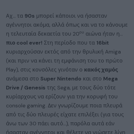
Αχ… τα
90s
μπορεί κάποιοι να ήσασταν
αγέννητοι ακόμα, αλλά όπως και να το κάνουμε
ου
η τελευταία δεκαετία του 20
αιώνα ήταν η…
πιο cool ever!
Στη περίοδο που τα
16bit
κυριαρχούσαν εκτός από την θρυλική Amiga
(και πριν να κάνει τη εμφάνιση του το πρώτο
Play), στις κονσόλες γινόταν ο
κακός χαμός
ανάμεσα στο
Super Nintendo
και στο
Mega
Drive / Genesis
της Sega, με τους δύο τότε
κυρίαρχους να ερίζουν για την κορυφή του
console gaming. Δεν γνωρίζουμε ποια πλευρά
από τις δύο πλευρές είχατε επιλέξει (για τους
άνω των 30 πάει αυτό…), παρόλα αυτά εάν
ήσασταν αγέννητοι και θέλετε να νιώσετε λίγη