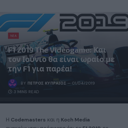
ΝΈΑ
F1 2019 The Videogame: Και
τον Ιούνιο θα είναι ωραίο με
την F1 για παρέα!
BY
ΠΈΤΡΟΣ ΚΥΠΡΑΊΟΣ
01/04/2019
3 MINS READ
Η
Codemasters
και η
Koch Media