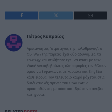
Facebook
Twitter
Email
Πέτρος Κυπραίος
Αμετανόητος “στρατηγός της πολυθρόνας”, ο
Obi Wan της παρέας, έχει δύο αδυναμίες: τα
strategy και οτιδήποτε έχει να κάνει με Star
Wars! Ανεπιβεβαίωτες πληροφορίες τον θέλουν
όμως να ξεφαντώνει με καραόκε και SingStar
κάθε είδους. Τον τελευταίο καιρό μάχεται στις
διαδικτυακές αρένες του StarCraft 2,
προσπαθώντας με κόπο και ιδρώτα να ανέβει
κατηγορία...
RELATED
POSTS