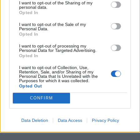
I want to opt-out of the Sharing of my
personal data.
Opted In
I want to opt-out of the Sale of my
Personal Data.
Opted In
GAMING HARDWARE
I want to opt-out of processing my
Personal Data for Targeted Advertising.
Νέα Philips Evnia 32″ QD-OLED gaming
Opted In
οθόνη 4K με ρυθμό ανανέωσης 165Hz και
I want to opt-out of Collection, Use,
Retention, Sale, and/or Sharing of my
καθηλωτική εικόνα
Personal Data that Is Unrelated with the
Purposes for which it was collected.
BY
ΕΛΈΝΗ ΣΑΡΑΝΤΆΚΗ
22/07/2026
Opted Out
Η νέα gaming οθόνη Philips Evnia QD-OLED 32M2N6901A
CONFIRM
συνδυάζει αρμονικά την υψηλή ποιότητα χρωμάτων με…
Data Deletion
Data Access
Privacy Policy