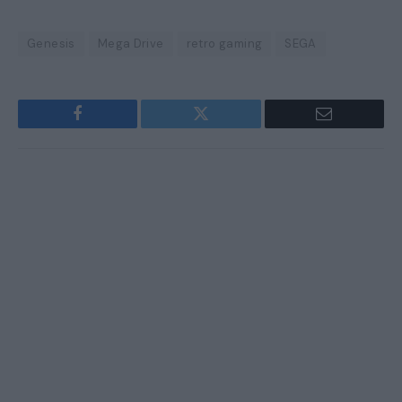
Genesis
Mega Drive
retro gaming
SEGA
Facebook
Twitter
Email