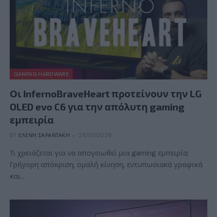
GAMING HARDWARE
Οι InfernoBraveHeart προτείνουν την LG
OLED evo C6 για την απόλυτη gaming
εμπειρία
BY
ΕΛΈΝΗ ΣΑΡΑΝΤΆΚΗ
28/07/2026
Τι χρειάζεται για να απογειωθεί μια gaming εμπειρία;
Γρήγορη απόκριση, ομαλή κίνηση, εντυπωσιακά γραφικά
και…