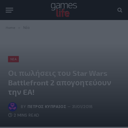
Home
»
Νέα
ΝΈΑ
Οι πωλήσεις του Star Wars
Battlefront 2 απογοητεύουν
την EA!
BY
ΠΈΤΡΟΣ ΚΥΠΡΑΊΟΣ
31/01/2018
2 MINS READ