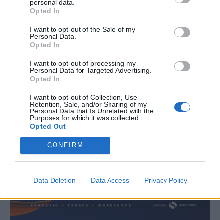
personal data.
Opted In
I want to opt-out of the Sale of my
Personal Data.
Opted In
I want to opt-out of processing my
Ο Geralt επιστρέφει! Πρώτη παρουσίαση του
Personal Data for Targeted Advertising.
νέου expansion του The Witcher 3 στη
Opted In
Gamescom
I want to opt-out of Collection, Use,
Retention, Sale, and/or Sharing of my
Personal Data that Is Unrelated with the
Purposes for which it was collected.
Opted Out
CONFIRM
Data Deletion
Data Access
Privacy Policy