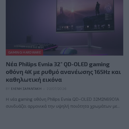
GAMING HARDWARE
Νέα Philips Evnia 32″ QD-OLED gaming
οθόνη 4K με ρυθμό ανανέωσης 165Hz και
καθηλωτική εικόνα
BY
ΕΛΈΝΗ ΣΑΡΑΝΤΆΚΗ
22/07/2026
Η νέα gaming οθόνη Philips Evnia QD-OLED 32M2N6901A
συνδυάζει αρμονικά την υψηλή ποιότητα χρωμάτων με…