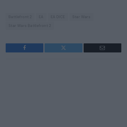
Battlefront 2
EA
EA DICE
Star Wars
Star Wars Battlefront 2
Facebook
Twitter
Email