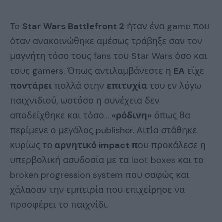
To
Star Wars Battlefront 2
ήταν ένα game που
όταν ανακοινώθηκε αμέσως τράβηξε σαν τον
μαγνήτη τόσο τους fans του Star Wars όσο και
τους gamers. Όπως αντιλαμβάνεστε η
EA
είχε
ποντάρει
πολλά στην
επιτυχία
του εν λόγω
παιχνιδιού, ωστόσο η συνέχεια δεν
αποδείχθηκε και τόσο…
«ρόδινη»
όπως θα
περίμενε ο μεγάλος publisher. Αιτία στάθηκε
κυρίως το
αρνητικό impact π
ου προκάλεσε η
υπερβολική ασυδοσία με τα loot boxes και το
broken progression system που σαφώς και
χάλασαν την εμπειρία που επιχείρησε να
προσφέρει το παιχνίδι.