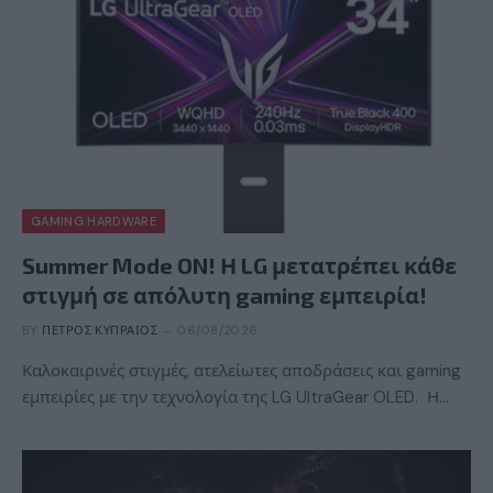
GAMING HARDWARE
Summer Mode ON! Η LG μετατρέπει κάθε
στιγμή σε απόλυτη gaming εμπειρία!
BY
ΠΈΤΡΟΣ ΚΥΠΡΑΊΟΣ
06/08/2026
Καλοκαιρινές στιγμές, ατελείωτες αποδράσεις και gaming
εμπειρίες με την τεχνολογία της LG UltraGear OLED. Η…