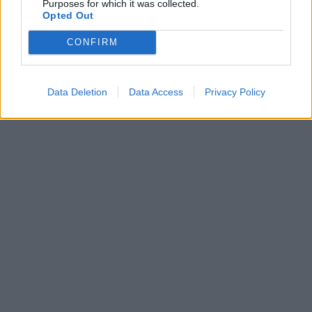
Purposes for which it was collected.
Opted Out
CONFIRM
Ο Geralt επιστρέφει! Πρώτη παρουσίαση του
Data Deletion
Data Access
Privacy Policy
νέου expansion του The Witcher 3 στη
Gamescom