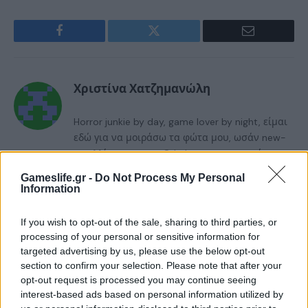
Facebook
Twitter
Email
Χριστίνα Χατζημανώλη
Horror junkie by day, game lover by night, είμαι
εδώ για να μοιράσω τα φώτα μου, ωσάν new-
age Μάρτυρας του Cthulu, να κατατροπώσω
δράκους σε μπουντρούμια και να λιώσω κάθε
Gameslife.gr -
Do Not Process My Personal
ποιοτικό παιχνίδι που θα πέσει στα χέρια μου-
Information
όλα αυτά με ένα ανησυχητικά κρύο χιούμορ
και εδώδιμο ανεφοδιασμό μόνιμα κοντά.
If you wish to opt-out of the sale, sharing to third parties, or
processing of your personal or sensitive information for
targeted advertising by us, please use the below opt-out
RELATED
POSTS
section to confirm your selection. Please note that after your
opt-out request is processed you may continue seeing
interest-based ads based on personal information utilized by