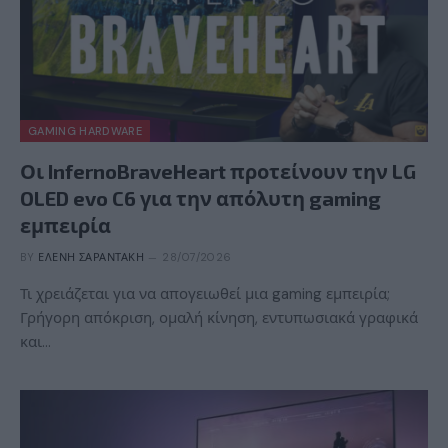
GAMING HARDWARE
Οι InfernoBraveHeart προτείνουν την LG
OLED evo C6 για την απόλυτη gaming
εμπειρία
BY
ΕΛΈΝΗ ΣΑΡΑΝΤΆΚΗ
28/07/2026
Τι χρειάζεται για να απογειωθεί μια gaming εμπειρία;
Γρήγορη απόκριση, ομαλή κίνηση, εντυπωσιακά γραφικά
και…