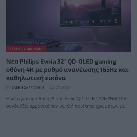
GAMING HARDWARE
Νέα Philips Evnia 32″ QD-OLED gaming
οθόνη 4K με ρυθμό ανανέωσης 165Hz και
καθηλωτική εικόνα
BY
ΕΛΈΝΗ ΣΑΡΑΝΤΆΚΗ
22/07/2026
Η νέα gaming οθόνη Philips Evnia QD-OLED 32M2N6901A
συνδυάζει αρμονικά την υψηλή ποιότητα χρωμάτων με…