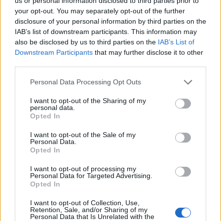
us or personal information disclosed to third parties prior to
your opt-out. You may separately opt-out of the further
disclosure of your personal information by third parties on the
IAB’s list of downstream participants. This information may
also be disclosed by us to third parties on the
IAB’s List of
Downstream Participants
that may further disclose it to other
third parties.
Personal Data Processing Opt Outs
I want to opt-out of the Sharing of my
personal data.
Opted In
Summer Mode ON! Η LG μετατρέπει κάθε
στιγμή σε απόλυτη gaming εμπειρία!
I want to opt-out of the Sale of my
Personal Data.
Opted In
I want to opt-out of processing my
Personal Data for Targeted Advertising.
Opted In
I want to opt-out of Collection, Use,
Retention, Sale, and/or Sharing of my
Personal Data that Is Unrelated with the