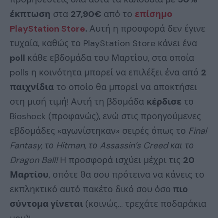
έκπτωση
στα
27,90€
από το
επίσημο
PlayStation Store
.
Αυτή η προσφορά δεν έγινε
τυχαία, καθώς το PlayStation Store κάνει ένα
poll
κάθε εβδομάδα του Μαρτίου, στα οποία
polls η κοινότητα μπορεί να επιλέξει ένα από
2
παιχνίδια
το οποίο θα μπορεί να αποκτήσει
στη μισή τιμή! Αυτή τη βδομάδα
κέρδισε
το
Bioshock (προφανώς), ενώ στις προηγούμενες
εβδομάδες «αγωνίστηκαν» σειρές όπως το
Final
Fantasy, το Hitman, το Assassin’s Creed και το
Dragon Ball!
Η προσφορά ισχύει μέχρι τις
20
Μαρτίου
, οπότε θα σου πρότεινα να κάνεις το
εκπληκτικό αυτό πακέτο δικό σου όσο
πιο
σύντομα γίνεται
(κοινώς… τρεχάτε ποδαράκια