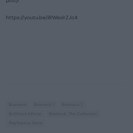
μου)!
https://youtu.be/iRWexlrZJc4
Bioshock
Bioshock 1
Bioshock 2
BioShock Infinite
Bioshock: The Collection
PlayStation Store