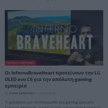
GAMING HARDWARE
Οι InfernoBraveHeart προτείνουν την LG
OLED evo C6 για την απόλυτη gaming
εμπειρία
BY
ΕΛΈΝΗ ΣΑΡΑΝΤΆΚΗ
28/07/2026
Τι χρειάζεται για να απογειωθεί μια gaming εμπειρία;
Γρήγορη απόκριση, ομαλή κίνηση, εντυπωσιακά γραφικά