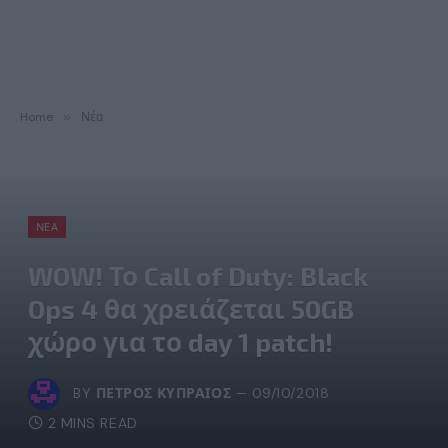
Home
»
Νέα
ΝΈΑ
WOW! Το Call of Duty: Black
Ops 4 θα χρειάζεται 50GB
χώρο για το day 1 patch!
BY
ΠΈΤΡΟΣ ΚΥΠΡΑΊΟΣ
09/10/2018
2 MINS READ