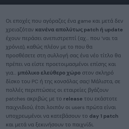
Οι εποχές που αγόραζες ένα game και μετά δεν
χρειαζόταν
κανένα απολύτως patch ή update
έχουν περάσει ανεπιστρεπτί (αχ… που ‘ναι τα
χρόνια), καθώς πλέον με το που θα
προσθέσετε στη συλλογή σας ένα νέο τίτλο θα
πρέπει να είστε προετοιμασμένοι επίσης και
για…
μπόλικο ελεύθερο χώρο
στον σκληρό
δίσκο του PC ή της κονσόλας σας! Μάλιστα, σε
πολλές περιπτώσεις οι εταιρείες βγάζουν
patches ακριβώς με το
release
του εκάστοτε
παιχνιδιού, έτσι λοιπόν οι users πρώτα είναι
υποχρεωμένοι να κατεβάσουν το
day 1 patch
και μετά να ξεκινήσουν το παιχνίδι.