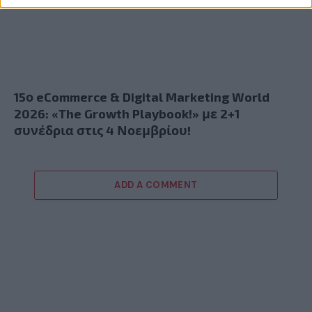
15ο eCommerce & Digital Marketing World
2026: «The Growth Playbook!» με 2+1
συνέδρια στις 4 Νοεμβρίου!
ADD A COMMENT