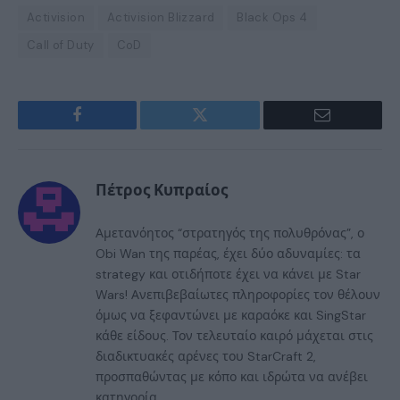
Activision
Activision Blizzard
Black Ops 4
Call of Duty
CoD
Facebook
Twitter
Email
Πέτρος Κυπραίος
Αμετανόητος “στρατηγός της πολυθρόνας”, ο
Obi Wan της παρέας, έχει δύο αδυναμίες: τα
strategy και οτιδήποτε έχει να κάνει με Star
Wars! Ανεπιβεβαίωτες πληροφορίες τον θέλουν
όμως να ξεφαντώνει με καραόκε και SingStar
κάθε είδους. Τον τελευταίο καιρό μάχεται στις
διαδικτυακές αρένες του StarCraft 2,
προσπαθώντας με κόπο και ιδρώτα να ανέβει
κατηγορία...