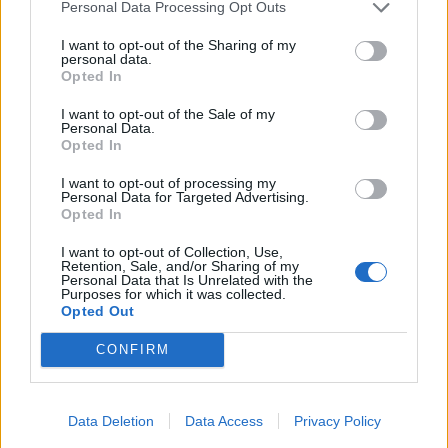
Personal Data Processing Opt Outs
I want to opt-out of the Sharing of my
personal data.
Opted In
I want to opt-out of the Sale of my
Personal Data.
Opted In
I want to opt-out of processing my
Personal Data for Targeted Advertising.
Opted In
Ο Geralt επιστρέφει! Πρώτη παρουσίαση του
I want to opt-out of Collection, Use,
νέου expansion του The Witcher 3 στη
Retention, Sale, and/or Sharing of my
Personal Data that Is Unrelated with the
Gamescom
Purposes for which it was collected.
Opted Out
CONFIRM
Data Deletion
Data Access
Privacy Policy