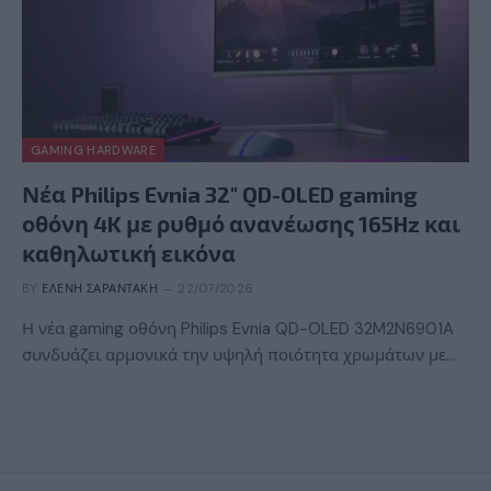
GAMING HARDWARE
Νέα Philips Evnia 32″ QD-OLED gaming
οθόνη 4K με ρυθμό ανανέωσης 165Hz και
καθηλωτική εικόνα
BY
ΕΛΈΝΗ ΣΑΡΑΝΤΆΚΗ
22/07/2026
Η νέα gaming οθόνη Philips Evnia QD-OLED 32M2N6901A
συνδυάζει αρμονικά την υψηλή ποιότητα χρωμάτων με…