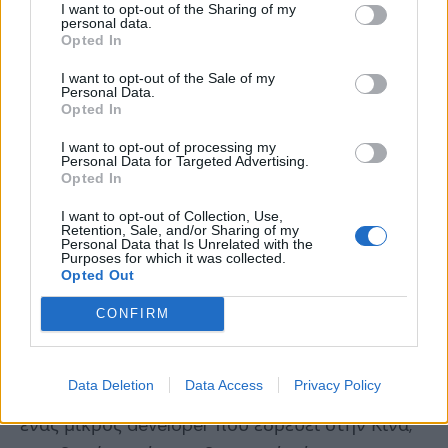
I want to opt-out of the Sharing of my
personal data.
οικοσύστημα των νησιών.
Opted In
I want to opt-out of the Sale of my
Personal Data.
Opted In
Είναι μια απλοϊκή ιστορία εξερεύνησης που
I want to opt-out of processing my
εστιάζει στην αντίληψη και στους
Personal Data for Targeted Advertising.
Opted In
προβληματισμούς της Tania. Περνά εντελώς
απαρατήρητη και σίγουρα δεν είναι κάτι που
I want to opt-out of Collection, Use,
Retention, Sale, and/or Sharing of my
θα θυμάστε για καιρό, ιδιαίτερα αν
Personal Data that Is Unrelated with the
Purposes for which it was collected.
συνυπολογίσουμε την σχεδόν ολοκληρωτική
Opted Out
έλλειψη των voice overs και του κακού
CONFIRM
localization που έγινε στους διαλόγους.
Ωστόσο, εδώ μπορούμε να δώσουμε ένα
Data Deletion
Data Access
Privacy Policy
ελαφρυντικό, καθώς η Dark Pigeon Games είναι
ένας μικρός developer που εδρεύει στην Κίνα,