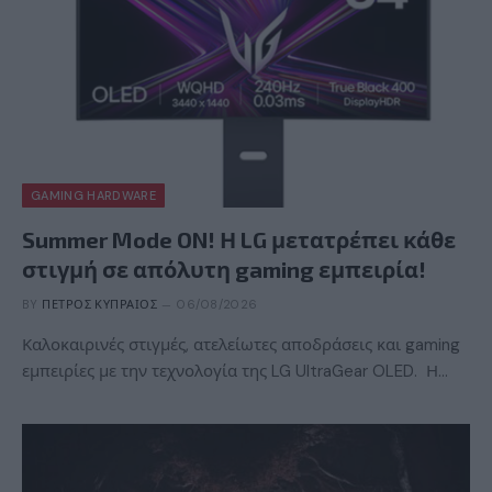
GAMING HARDWARE
Summer Mode ON! Η LG μετατρέπει κάθε
στιγμή σε απόλυτη gaming εμπειρία!
BY
ΠΈΤΡΟΣ ΚΥΠΡΑΊΟΣ
06/08/2026
Καλοκαιρινές στιγμές, ατελείωτες αποδράσεις και gaming
εμπειρίες με την τεχνολογία της LG UltraGear OLED. Η…