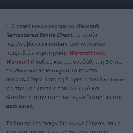
Η Blizzard κυκλοφόρησε το
Warcraft
Remastered Battle Chest
,
το οποίο
περιλαμβάνει remasters των κλασικών
παιχνιδιών στρατηγικής
Warcraft I
και
Warcraft II
, καθώς και μια αναβάθμιση 2.0 για
το
Warcraft III: Reforged
. Το πακέτο
ανακοινώθηκε κατά τη διάρκεια του livestream
για την 30η επέτειο του
Warcraft
και
διατίθεται στην τιμή των 39,99 δολαρίων στο
Battle.net.
Τα δύο πρώτα παιχνίδια ανανεώθηκαν, όπως
είχε γίνει με το
Starcraft
το 2017, με νέες,