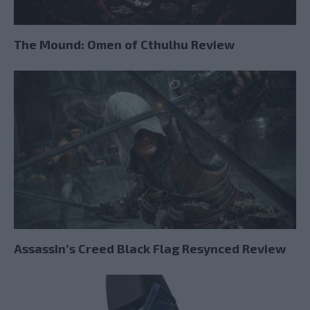
The Mound: Omen of Cthulhu Review
Assassin’s Creed Black Flag Resynced Review