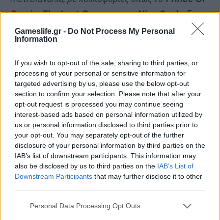
Persia: The Lost Crown
και το
Nine Souls
. Στην
τέλος του έτους, ένας πρωτοεμφανιζόμενος
Gameslife.gr -
Do Not Process My Personal
Information
developer ονόματι Dark Pigeon Games, επιχειρεί
την τύχη του με το Awaken με αμφιλεγόμενο
If you wish to opt-out of the sale, sharing to third parties, or
αποτέλεσμα.
processing of your personal or sensitive information for
targeted advertising by us, please use the below opt-out
section to confirm your selection. Please note that after your
Το παιχνίδι ακολουθεί την ιστορία της Tania,
opt-out request is processed you may continue seeing
ενός ανδροειδούς με αποστολή την
interest-based ads based on personal information utilized by
us or personal information disclosed to third parties prior to
εξερεύνηση των μυστηριώδων νησιών Horace.
your opt-out. You may separately opt-out of the further
Ο δημιουργός και μέντορας της Δρ. Herveus
disclosure of your personal information by third parties on the
IAB’s list of downstream participants. This information may
στέλνει την Tania εκεί για να εντοπίσει μια
also be disclosed by us to third parties on the
IAB’s List of
αγνοουμένη ερευνητική ομάδα. Το έργο των
Downstream Participants
that may further disclose it to other
third parties.
ερευνητών εστίαζε στην μελέτη μιας νέας, όσο
και παράξενης, πηγής ενέργειας που ονόμασαν
Personal Data Processing Opt Outs
Karpas και προκαλεί μεταλλάξεις στο