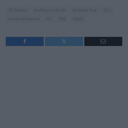
2K Games
BioShock Infinite
Burial at Sea
DLC
Irrational Games
PC
PS3
X360
Facebook
Twitter
Email