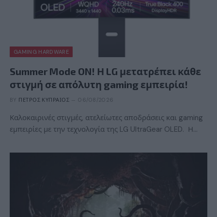
GAMING HARDWARE
Summer Mode ON! Η LG μετατρέπει κάθε
στιγμή σε απόλυτη gaming εμπειρία!
BY
ΠΈΤΡΟΣ ΚΥΠΡΑΊΟΣ
06/08/2026
Καλοκαιρινές στιγμές, ατελείωτες αποδράσεις και gaming
εμπειρίες με την τεχνολογία της LG UltraGear OLED. Η…