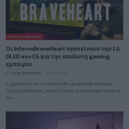
GAMING HARDWARE
Οι InfernoBraveHeart προτείνουν την LG
OLED evo C6 για την απόλυτη gaming
εμπειρία
BY
ΕΛΈΝΗ ΣΑΡΑΝΤΆΚΗ
28/07/2026
Τι χρειάζεται για να απογειωθεί μια gaming εμπειρία;
Γρήγορη απόκριση, ομαλή κίνηση, εντυπωσιακά γραφικά
και…