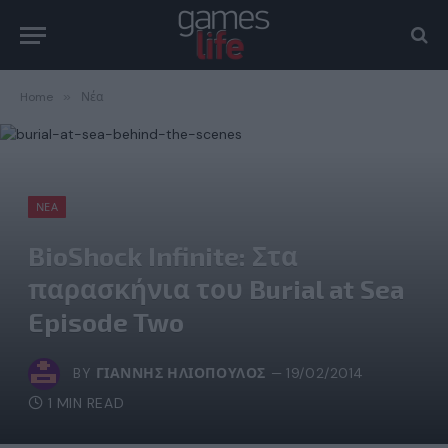
Home
»
Νέα
ΝΈΑ
BioShock Infinite: Στα
παρασκήνια του Burial at Sea
Episode Two
BY
ΓΙΆΝΝΗΣ ΗΛΙΌΠΟΥΛΟΣ
19/02/2014
1 MIN READ