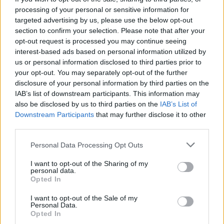
για το PS4
για τους οποίους θα έχουμε
processing of your personal or sensitive information for
targeted advertising by us, please use the below opt-out
σύντομα νέα. Έτσι λοιπόν, αναλυτικά τα όσα
section to confirm your selection. Please note that after your
φέρεται να μας ετοιμάζει η Sony (δεν υπάρχει
opt-out request is processed you may continue seeing
interest-based ads based on personal information utilized by
προφανώς επίσημο σχόλιο –ακόμα) είναι τα
us or personal information disclosed to third parties prior to
εξής:
your opt-out. You may separately opt-out of the further
disclosure of your personal information by third parties on the
IAB’s list of downstream participants. This information may
Gran Turismo 7 Prologue
also be disclosed by us to third parties on the
IAB’s List of
Downstream Participants
that may further disclose it to other
Uncharted 4
third parties.
Νέο παιχνίδι (καινούρια IP) από τη
Guerrilla
Personal Data Processing Opt Outs
Games
I want to opt-out of the Sharing of my
The Last Guardian
personal data.
Opted In
Νέο παιχνίδι (καινούρια IP) από τη
Sony
I want to opt-out of the Sale of my
Santa Monica
για το PS4, συμβατό με το
Personal Data.
Opted In
virtual reality headset
της Sony