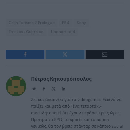
Gran Turismo 7 Prologue
PS4
Sony
The Last Guardian
Uncharted 4
Facebook
Twitter
Email
Πέτρος Κηπουρόπουλος
Website
Facebook
X
LinkedIn
(Twitter)
Ζει και αναπνέει για τα videogames. Ξεκινά να
παίξει και μετά από «ένα τεταρτάκι»
συνειδητοποιεί ότι έχουν περάσει τρεις ώρες.
Προτιμά τα RPG, τα sports και τα action
γενικώς, θα τον βρεις στάνταρ σε κάποιο social