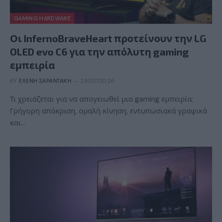
GAMING HARDWARE
Οι InfernoBraveHeart προτείνουν την LG
OLED evo C6 για την απόλυτη gaming
εμπειρία
BY
ΕΛΈΝΗ ΣΑΡΑΝΤΆΚΗ
28/07/2026
Τι χρειάζεται για να απογειωθεί μια gaming εμπειρία;
Γρήγορη απόκριση, ομαλή κίνηση, εντυπωσιακά γραφικά
και…