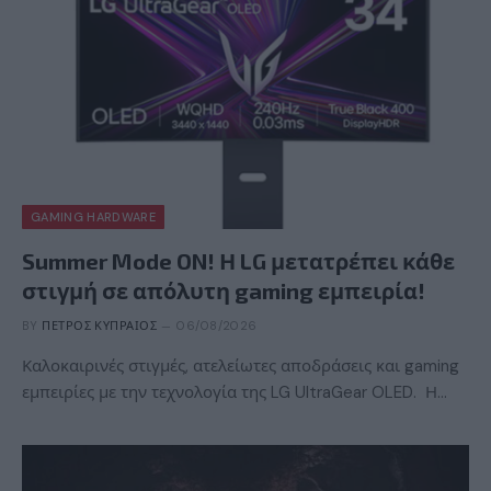
GAMING HARDWARE
Summer Mode ON! Η LG μετατρέπει κάθε
στιγμή σε απόλυτη gaming εμπειρία!
BY
ΠΈΤΡΟΣ ΚΥΠΡΑΊΟΣ
06/08/2026
Καλοκαιρινές στιγμές, ατελείωτες αποδράσεις και gaming
εμπειρίες με την τεχνολογία της LG UltraGear OLED. Η…