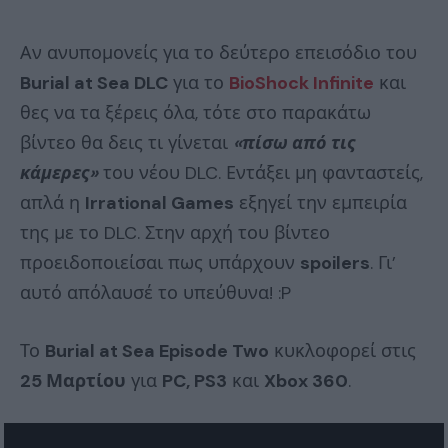
Αν ανυπομονείς για το δεύτερο επεισόδιο του
Burial at Sea DLC
για το
BioShock Infinite
και
θες να τα ξέρεις όλα, τότε στο παρακάτω
βίντεο θα δεις τι γίνεται
«πίσω από τις
κάμερες»
του νέου DLC. Εντάξει μη φανταστείς,
απλά η
Irrational Games
εξηγεί την εμπειρία
της με το DLC. Στην αρχή του βίντεο
προειδοποιείσαι πως υπάρχουν
spoilers
. Γι’
αυτό απόλαυσέ το υπεύθυνα! :P
Το
Burial at Sea Episode Two
κυκλοφορεί στις
25 Μαρτίου
για
PC, PS3
και
Xbox 360
.