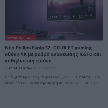
GAMING HARDWARE
Νέα Philips Evnia 32″ QD-OLED gaming
οθόνη 4K με ρυθμό ανανέωσης 165Hz και
καθηλωτική εικόνα
BY
ΕΛΈΝΗ ΣΑΡΑΝΤΆΚΗ
22/07/2026
Η νέα gaming οθόνη Philips Evnia QD-OLED 32M2N6901A
συνδυάζει αρμονικά την υψηλή ποιότητα χρωμάτων με…