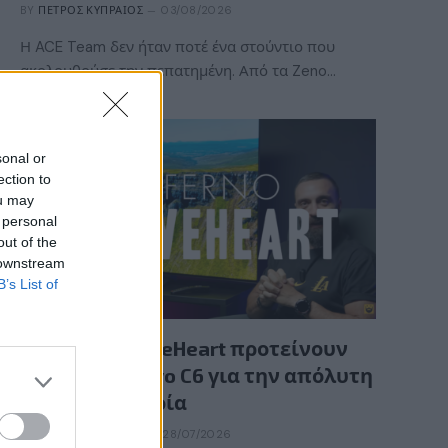
BY
ΠΈΤΡΟΣ ΚΥΠΡΑΊΟΣ
03/08/2026
Η ACE Team δεν ήταν ποτέ ένα στούντιο που
ακολουθούσε την πεπατημένη. Από τα Zeno…
sonal or
ection to
ou may
 personal
out of the
 downstream
B’s List of
GAMING HARDWARE
Οι InfernoBraveHeart προτείνουν
την LG OLED evo C6 για την απόλυτη
gaming εμπειρία
BY
ΕΛΈΝΗ ΣΑΡΑΝΤΆΚΗ
28/07/2026