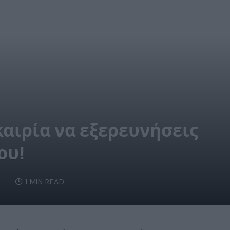
καιρία να εξερευνήσεις
ου!
6
1 MIN READ