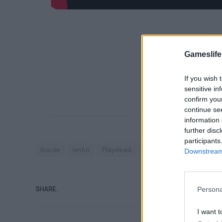
Gameslife
If you wish 
sensitive in
confirm you
continue se
information 
further disc
participants
Inside
limbo
Playdead
Steam
Downstream 
SHARE.
Persona
I want t