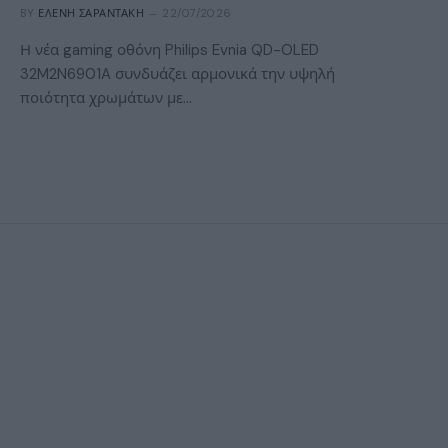
BY
ΕΛΈΝΗ ΣΑΡΑΝΤΆΚΗ
22/07/2026
Η νέα gaming οθόνη Philips Evnia QD-OLED
32M2N6901A συνδυάζει αρμονικά την υψηλή
ποιότητα χρωμάτων με…