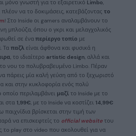
αι μόνο γνωστή για το εξαιρετικό
Limbo
,
ς πλέον να το δοκιμάσεις, κατεβάζοντας
το
am
! Στο Inside οι gamers αναλαμβάνουν το
ινη μπλούζα, όπου ο γκρι και μελαγχολικός
ρφωθεί σε ένα
περίεργο τοπίο
με
. Τα
παζλ
είναι άφθονα και φυσικά η
αιρα
, το ιδιαίτερο
artistic design
, αλλά και
στο νου το πολυβραβευμένο Limbo. Πέραν
να πάρεις μία καλή γεύση από το ξεχωριστό
α και στην κυκλοφορία ενός πολύ
το οποίο περιλαμβάνει
μαζί
το Inside με το
αι στα
1,99€
, με το Inside να κοστίζει
14,99€
 παιχνίδια βρίσκεται στην τιμή των
 παρά να επισκεφτείς το
official website
του
ς τo play στο video που ακολουθεί για να