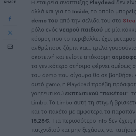
H εταιρεία ανάπτυξης
Playdead
δεν είν
SHARE
αλλά και για το
Inside
, το οποίο μπορεί
demo του
από την σελίδα του στο
Ste
ρόλο ενός
νεαρού παιδιού
με μία κόκκ
κόσμος που το περιβάλλει έχει μεταμο
ανθρώπους ζόμπι και… τρελά γουρούνια
σκοτεινή και ενίοτε απόκοσμη
ατμόσφ
το γενικότερο στήσιμο φέρνει αμέσως 
του demo που σίγουρα θα σε βοηθήσει 
αυτό game, η Playdead προέβη πρόσφατ
γοητευτικού
εκπτωτικού “πακέτου”
, 
Limbo. Το Limbo αυτή τη στιγμή βρίσκετ
και το πακέτο με αμφότερα τα παραπάνω
15,28€
. Για περισσότερο info δεν έχεις
παιχνιδιού και μην ξεχάσεις να πατήσει