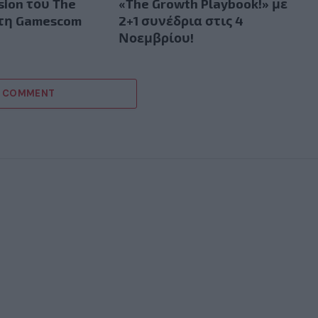
sion του The
«The Growth Playbook!» με
στη Gamescom
2+1 συνέδρια στις 4
Νοεμβρίου!
A COMMENT