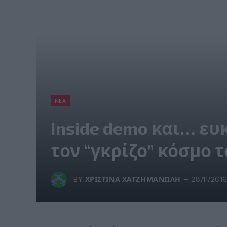
ΝΈΑ
Inside demo και… ευ
τον “γκρίζο” κόσμο τ
BY
ΧΡΙΣΤΊΝΑ ΧΑΤΖΗΜΑΝΏΛΗ
28/11/201