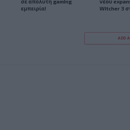
σε απόλυτη gaming
νέου expan
εμπειρία!
Witcher 3 
ADD 