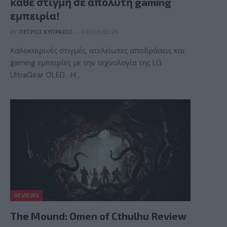
κάθε στιγμή σε απόλυτη gaming
εμπειρία!
BY
ΠΈΤΡΟΣ ΚΥΠΡΑΊΟΣ
06/08/2026
Καλοκαιρινές στιγμές, ατελείωτες αποδράσεις και
gaming εμπειρίες με την τεχνολογία της LG
UltraGear OLED. Η…
REVIEWS
The Mound: Omen of Cthulhu Review