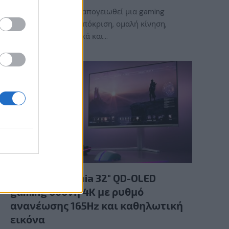
Τι χρειάζεται για να απογειωθεί μια gaming
εμπειρία; Γρήγορη απόκριση, ομαλή κίνηση,
εντυπωσιακά γραφικά και…
GAMING HARDWARE
Νέα Philips Evnia 32″ QD-OLED
gaming οθόνη 4K με ρυθμό
ανανέωσης 165Hz και καθηλωτική
εικόνα