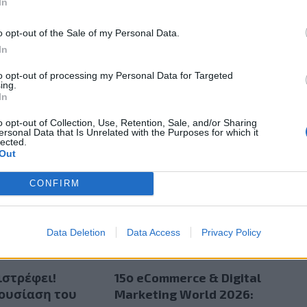
In
o opt-out of the Sale of my Personal Data.
night, είμαι εδώ για να μοιράσω τα φώτα μου, ωσάν new-age
In
ω δράκους σε μπουντρούμια και να λιώσω κάθε ποιοτικό
-όλα αυτά με ένα ανησυχητικά κρύο χιούμορ και εδώδιμο
to opt-out of processing my Personal Data for Targeted
ing.
In
o opt-out of Collection, Use, Retention, Sale, and/or Sharing
ersonal Data that Is Unrelated with the Purposes for which it
lected.
Out
CONFIRM
Data Deletion
Data Access
Privacy Policy
ιστρέφει!
15ο eCommerce & Digital
ουσίαση του
Marketing World 2026: