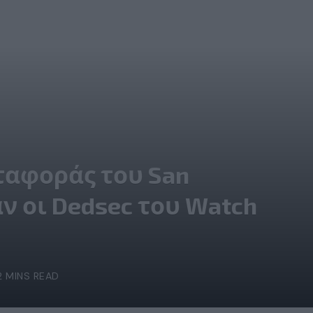
ταφοράς του San
αν οι Dedsec του Watch
2 MINS READ