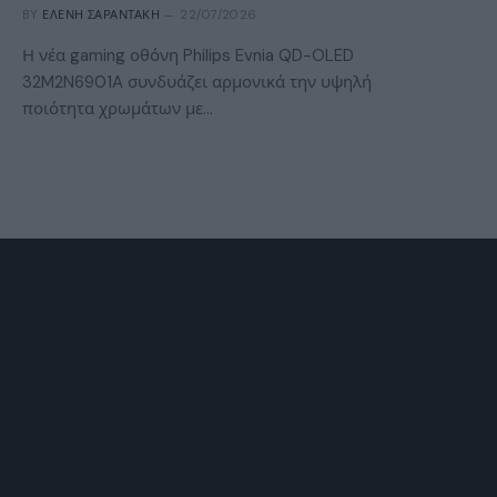
BY
ΕΛΈΝΗ ΣΑΡΑΝΤΆΚΗ
22/07/2026
Η νέα gaming οθόνη Philips Evnia QD-OLED
32M2N6901A συνδυάζει αρμονικά την υψηλή
ποιότητα χρωμάτων με…