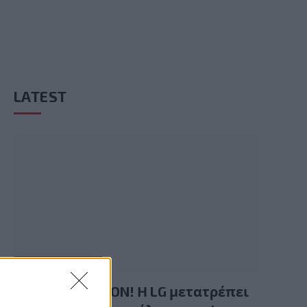
LATEST
GAMING HARDWARE
Summer Mode ON! Η LG μετατρέπει