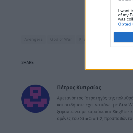
I want t
of my P
was col
Opted 
Avengers
God of War
Kratos
Marvel
Santa 
SHARE.
Πέτρος Κυπραίος
Αμετανόητος “στρατηγός της πολυθρόν
και οτιδήποτε έχει να κάνει με Star
ξεφαντώνει με καραόκε και SingStar κ
αρένες του StarCraft 2, προσπαθώντας