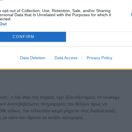
o opt-out of Collection, Use, Retention, Sale, and/or Sharing
ersonal Data that Is Unrelated with the Purposes for which it
lected.
Out
CONFIRM
Monica Studios
Thanos
Data Deletion
Data Access
Privacy Policy
Facebook
Twitter
Email
ας”, ο Obi Wan της παρέας, έχει δύο αδυναμίες: τα strategy
 Wars! Ανεπιβεβαίωτες πληροφορίες τον θέλουν όμως να
άθε είδους. Τον τελευταίο καιρό μάχεται στις διαδικτυακές
 με κόπο και ιδρώτα να ανέβει κατηγορία...