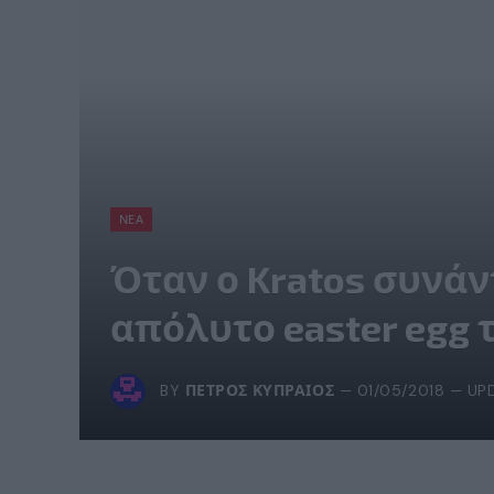
ΝΈΑ
Όταν ο Kratos συνάν
απόλυτο easter egg τ
BY
ΠΈΤΡΟΣ ΚΥΠΡΑΊΟΣ
01/05/2018
UP