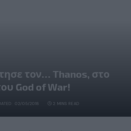
τησε τον… Thanos, στο
ου God of War!
DATED:
02/05/2018
2 MINS READ