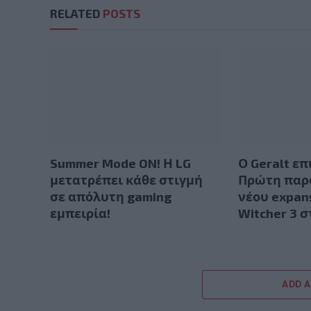
RELATED
POSTS
Summer Mode ON! Η LG
Ο Geralt επ
μετατρέπει κάθε στιγμή
Πρώτη παρ
σε απόλυτη gaming
νέου expan
εμπειρία!
Witcher 3 
ADD 