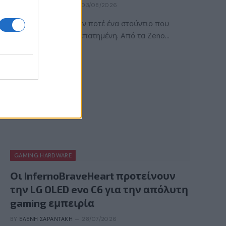
BY
ΠΈΤΡΟΣ ΚΥΠΡΑΊΟΣ
03/08/2026
Η ACE Team δεν ήταν ποτέ ένα στούντιο που
ακολουθούσε την πεπατημένη. Από τα Zeno…
GAMING HARDWARE
Οι InfernoBraveHeart προτείνουν
την LG OLED evo C6 για την απόλυτη
gaming εμπειρία
BY
ΕΛΈΝΗ ΣΑΡΑΝΤΆΚΗ
28/07/2026