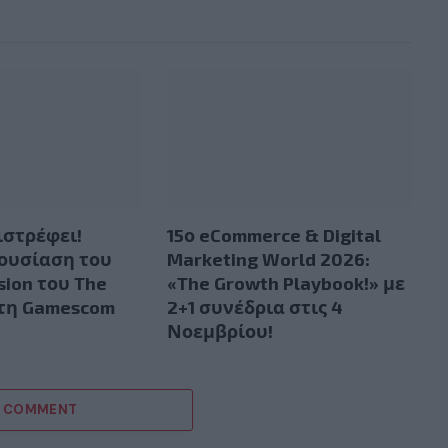
ιστρέφει!
15ο eCommerce & Digital
ουσίαση του
Marketing World 2026:
sion του The
«The Growth Playbook!» με
στη Gamescom
2+1 συνέδρια στις 4
Νοεμβρίου!
A COMMENT