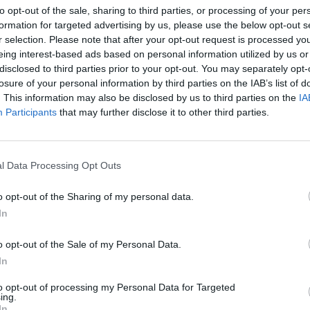
οποία παραπέμπουν στα πετράδια της
to opt-out of the sale, sharing to third parties, or processing of your per
formation for targeted advertising by us, please use the below opt-out s
τρο του τελευταίου Avengers. Τα gems αυτά
r selection. Please note that after your opt-out request is processed y
διότητες με τα αντίστοιχα πετράδια που
eing interest-based ads based on personal information utilized by us or
disclosed to third parties prior to your opt-out. You may separately opt-
μάλιστα και ο Kratos όταν φοράει το δικό
losure of your personal information by third parties on the IAB’s list of
ες όπως ακριβώς ο τρελός Τιτάνας. Το
. This information may also be disclosed by us to third parties on the
IA
Participants
that may further disclose it to other third parties.
ουτιά στην
σκανδιναβική μυθολογία
, ενώ
αι αυτό με τη σειρά του
εμπνευσμένο
από
που φέρνει τους δύο κόσμους ακόμη πιο
l Data Processing Opt Outs
ουμένως epic easter egg μπορείτε να
ίστοιχο post του
Reddit
!
o opt-out of the Sharing of my personal data.
In
o opt-out of the Sale of my Personal Data.
In
to opt-out of processing my Personal Data for Targeted
ing.
In