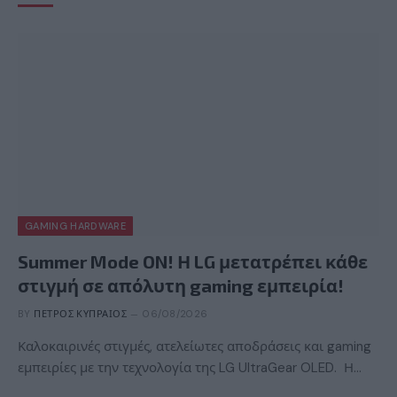
GAMING HARDWARE
Summer Mode ON! Η LG μετατρέπει κάθε
στιγμή σε απόλυτη gaming εμπειρία!
BY
ΠΈΤΡΟΣ ΚΥΠΡΑΊΟΣ
06/08/2026
Καλοκαιρινές στιγμές, ατελείωτες αποδράσεις και gaming
εμπειρίες με την τεχνολογία της LG UltraGear OLED. Η…