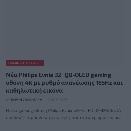
GAMING HARDWARE
Νέα Philips Evnia 32″ QD-OLED gaming
οθόνη 4K με ρυθμό ανανέωσης 165Hz και
καθηλωτική εικόνα
BY
ΕΛΈΝΗ ΣΑΡΑΝΤΆΚΗ
22/07/2026
Η νέα gaming οθόνη Philips Evnia QD-OLED 32M2N6901A
συνδυάζει αρμονικά την υψηλή ποιότητα χρωμάτων με…