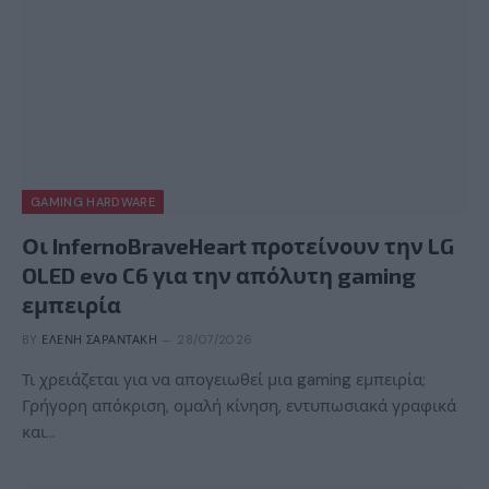
GAMING HARDWARE
Οι InfernoBraveHeart προτείνουν την LG
OLED evo C6 για την απόλυτη gaming
εμπειρία
BY
ΕΛΈΝΗ ΣΑΡΑΝΤΆΚΗ
28/07/2026
Τι χρειάζεται για να απογειωθεί μια gaming εμπειρία;
Γρήγορη απόκριση, ομαλή κίνηση, εντυπωσιακά γραφικά
και…