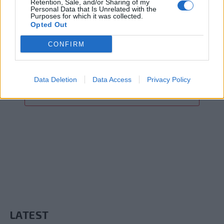
Retention, Sale, and/or Sharing of my
Personal Data that Is Unrelated with the
Purposes for which it was collected.
Opted Out
15ο eCommerce & Digital Marketing World
2026: «The Growth Playbook!» με 2+1
CONFIRM
συνέδρια στις 4 Νοεμβρίου!
Data Deletion
Data Access
Privacy Policy
ADD A COMMENT
LATEST