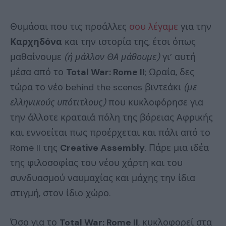
Θυμάσαι που τις προάλλες
σου λέγαμε
για την
Καρχηδόνα
και την ιστορία της, έτσι όπως
μαθαίνουμε
(ή μάλλον ΘΑ μάθουμε)
γι’ αυτή
μέσα από το
Total War: Rome II
; Ωραία, δες
τώρα το νέο behind the scenes βιντεάκι
(με
ελληνικούς υπότιτλους)
που κυκλοφόρησε για
την άλλοτε κραταιά πόλη της βόρειας Αφρικής
και εννοείται πως προέρχεται και πάλι από το
Rome II της
Creative Assembly
. Πάρε μια ιδέα
της φιλοσοφίας του νέου χάρτη και του
συνδυασμού ναυμαχίας και μάχης την ίδια
στιγμή, στον ίδιο χώρο.
Όσο για το
Total War: Rome II
, κυκλοφορεί στα