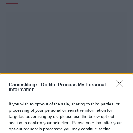
Gameslife.gr -
Do Not Process My Personal
Summer Mode ON! Η LG μετατρέπει κάθε
Information
στιγμή σε απόλυτη gaming εμπειρία!
If you wish to opt-out of the sale, sharing to third parties, or
processing of your personal or sensitive information for
targeted advertising by us, please use the below opt-out
section to confirm your selection. Please note that after your
opt-out request is processed you may continue seeing