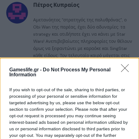
Πέτρος Κυπραίος
Αμετανόητος “στρατηγός της πολυθρόνας”, ο
Obi Wan της παρέας, έχει δύο αδυναμίες: τα
strategy και οτιδήποτε έχει να κάνει με Star
Wars! Ανεπιβεβαίωτες πληροφορίες τον θέλουν
όμως να ξεφαντώνει με καραόκε και SingStar
κάθε είδους. Τον τελευταίο καιρό μάχεται στις
διαδικτυακές αρένες του StarCraft 2,
προσπαθώντας με κόπο και ιδρώτα να ανέβει
Gameslife.gr -
Do Not Process My Personal
Information
κατηγορία...
If you wish to opt-out of the sale, sharing to third parties, or
processing of your personal or sensitive information for
RELATED
POSTS
targeted advertising by us, please use the below opt-out
section to confirm your selection. Please note that after your
opt-out request is processed you may continue seeing
interest-based ads based on personal information utilized by
us or personal information disclosed to third parties prior to
your opt-out. You may separately opt-out of the further