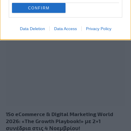
CONFIRM
Ο Geralt επιστρέφει! Πρώτη παρουσίαση του
νέου expansion του The Witcher 3 στη
Gamescom
Data Deletion
Data Access
Privacy Policy
15ο eCommerce & Digital Marketing World
2026: «The Growth Playbook!» με 2+1
συνέδρια στις 4 Νοεμβρίου!