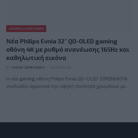
GAMING HARDWARE
Νέα Philips Evnia 32″ QD-OLED gaming
οθόνη 4K με ρυθμό ανανέωσης 165Hz και
καθηλωτική εικόνα
BY
ΕΛΈΝΗ ΣΑΡΑΝΤΆΚΗ
22/07/2026
Η νέα gaming οθόνη Philips Evnia QD-OLED 32M2N6901A
συνδυάζει αρμονικά την υψηλή ποιότητα χρωμάτων με…