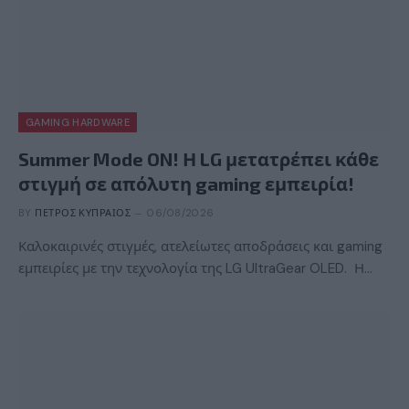
GAMING HARDWARE
Summer Mode ON! Η LG μετατρέπει κάθε
στιγμή σε απόλυτη gaming εμπειρία!
BY
ΠΈΤΡΟΣ ΚΥΠΡΑΊΟΣ
06/08/2026
Καλοκαιρινές στιγμές, ατελείωτες αποδράσεις και gaming
εμπειρίες με την τεχνολογία της LG UltraGear OLED. Η…