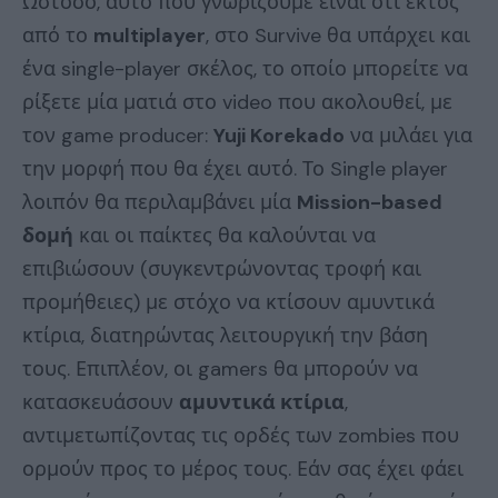
Ωστόσο, αυτό που γνωρίζουμε είναι ότι εκτός
από το
multiplayer
, στο Survive θα υπάρχει και
ένα single-player σκέλος, το οποίο μπορείτε να
ρίξετε μία ματιά στο video που ακολουθεί, με
τον game producer:
Yuji Korekado
να μιλάει για
την μορφή που θα έχει αυτό. Το Single player
λοιπόν θα περιλαμβάνει μία
Mission-based
δομή
και οι παίκτες θα καλούνται να
επιβιώσουν (συγκεντρώνοντας τροφή και
προμήθειες) με στόχο να κτίσουν αμυντικά
κτίρια, διατηρώντας λειτουργική την βάση
τους. Επιπλέον, οι gamers θα μπορούν να
κατασκευάσουν
αμυντικά κτίρια
,
αντιμετωπίζοντας τις ορδές των zombies που
ορμούν προς το μέρος τους. Εάν σας έχει φάει