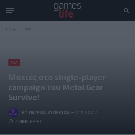
Home
»
Νέα
ΝΈΑ
Ματιές στο single-player
campaign του Metal Gear
Survive!
BY
ΠΈΤΡΟΣ ΚΥΠΡΑΊΟΣ
14/12/2017
2 MINS READ