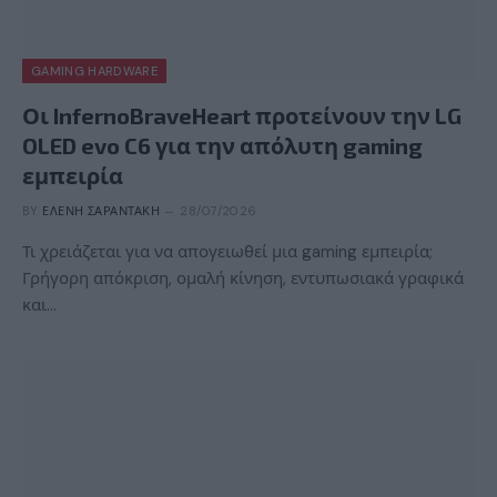
GAMING HARDWARE
Οι InfernoBraveHeart προτείνουν την LG
OLED evo C6 για την απόλυτη gaming
εμπειρία
BY
ΕΛΈΝΗ ΣΑΡΑΝΤΆΚΗ
28/07/2026
Τι χρειάζεται για να απογειωθεί μια gaming εμπειρία;
Γρήγορη απόκριση, ομαλή κίνηση, εντυπωσιακά γραφικά
και…