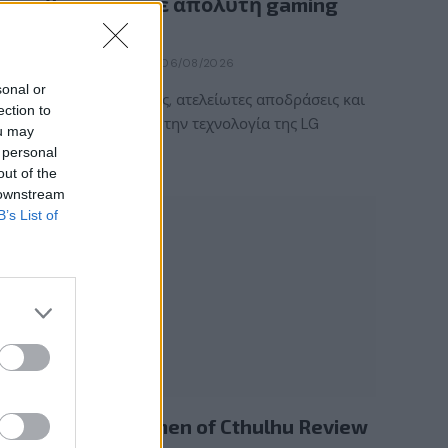
κάθε στιγμή σε απόλυτη gaming
εμπειρία!
BY
ΠΈΤΡΟΣ ΚΥΠΡΑΊΟΣ
06/08/2026
sonal or
Καλοκαιρινές στιγμές, ατελείωτες αποδράσεις και
ection to
gaming εμπειρίες με την τεχνολογία της LG
ou may
UltraGear OLED. Η…
 personal
out of the
 downstream
B’s List of
REVIEWS
The Mound: Omen of Cthulhu Review