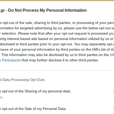
σμένη να κάνει την εμφάνιση της μέσα στον
.gr -
Do Not Process My Personal Information
ερο με την πανδημία του COVID-19 είναι να
τιγμή μέσα στο
2021
. Μέχρι τότε, βέβαια
to opt-out of the sale, sharing to third parties, or processing of your per
 μόλις κυκλοφόρησε…
formation for targeted advertising by us, please use the below opt-out s
r selection. Please note that after your opt-out request is processed y
eing interest-based ads based on personal information utilized by us or
disclosed to third parties prior to your opt-out. You may separately opt-
losure of your personal information by third parties on the IAB’s list of
. This information may also be disclosed by us to third parties on the
IA
Participants
that may further disclose it to other third parties.
l Data Processing Opt Outs
o opt-out of the Sharing of my personal data.
In
o opt-out of the Sale of my Personal Data.