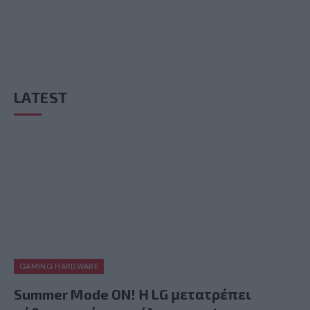
LATEST
GAMING HARDWARE
Summer Mode ON! Η LG μετατρέπει