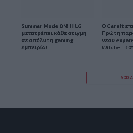
Summer Mode ON! Η LG
Ο Geralt επ
μετατρέπει κάθε στιγμή
Πρώτη παρ
σε απόλυτη gaming
νέου expan
εμπειρία!
Witcher 3 
ADD 