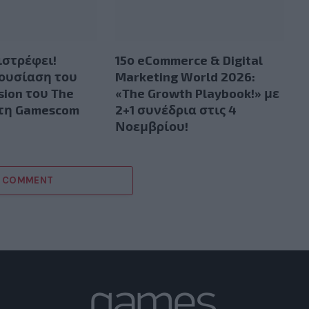
ιστρέφει!
15ο eCommerce & Digital
ουσίαση του
Marketing World 2026:
sion του The
«The Growth Playbook!» με
στη Gamescom
2+1 συνέδρια στις 4
Νοεμβρίου!
A COMMENT