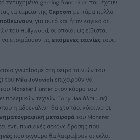
κά πετυχημένα gaming franchises που έχουν
ντας τα ταμεία της
Capcom
με πάρα πολλά
ποθεώνουν
, για αυτό και ήταν λογικό ότι
ν του Hollywood, οι οποίοι ως είθισται
 να ετοιμάσουν τις
επόμενες ταινίες
τους.
 οποίο γνωρίσαμε στη σειρά ταινιών του
ς) του
Mila Joνovich
επιχειρούν να
του Monster Hunter στον κόσμο του
ν πολεμικών τεχνών: Tony Jaa όλοι μαζί
όπου η αδρεναλίνη θα χτυπάει κόκκινο σε
ινηματογραφική μεταφορά
του Monster
τει εντυπωσιακές σεκάνς δράσης που
ηνές
που σίγουρα θα λατρέψουν οι φίλοι