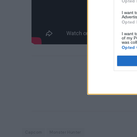
Opted 
I want 
Advertis
Opted 
I want t
of my P
was col
Opted 
Capcom
Monster Hunter