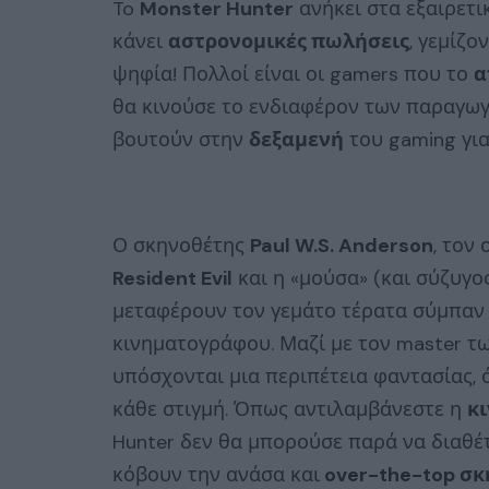
To
Monster Hunter
ανήκει στα εξαιρετι
κάνει
αστρονομικές πωλήσεις
, γεμίζο
ψηφία! Πολλοί είναι οι gamers που το
α
θα κινούσε το ενδιαφέρον των παραγωγώ
βουτούν στην
δεξαμενή
του gaming για
Ο σκηνοθέτης
Paul W.S. Anderson
, τον
Resident Evil
και η «μούσα» (και σύζυγο
μεταφέρουν τον γεμάτο τέρατα σύμπαν 
κινηματογράφου. Μαζί με τον master τω
υπόσχονται μια περιπέτεια φαντασίας, 
κάθε στιγμή. Όπως αντιλαμβάνεστε η
κ
Hunter δεν θα μπορούσε παρά να διαθέ
κόβουν την ανάσα και
over-the-top σκ