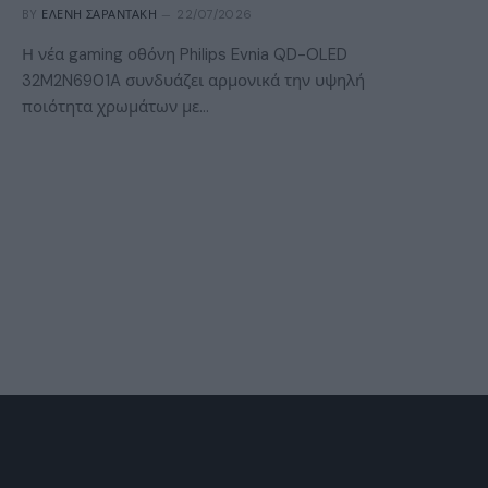
BY
ΕΛΈΝΗ ΣΑΡΑΝΤΆΚΗ
22/07/2026
Η νέα gaming οθόνη Philips Evnia QD-OLED
32M2N6901A συνδυάζει αρμονικά την υψηλή
ποιότητα χρωμάτων με…