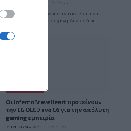
BY
ΠΈΤΡΟΣ ΚΥΠΡΑΊΟΣ
03/08/2026
Η ACE Team δεν ήταν ποτέ ένα στούντιο που
ακολουθούσε την πεπατημένη. Από τα Zeno…
GAMING HARDWARE
Οι InfernoBraveHeart προτείνουν
την LG OLED evo C6 για την απόλυτη
gaming εμπειρία
BY
ΕΛΈΝΗ ΣΑΡΑΝΤΆΚΗ
28/07/2026