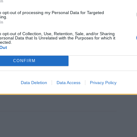
In
to opt-out of processing my Personal Data for Targeted
ing.
In
o opt-out of Collection, Use, Retention, Sale, and/or Sharing
ersonal Data that Is Unrelated with the Purposes for which it
lected.
Out
CONFIRM
Data Deletion
Data Access
Privacy Policy