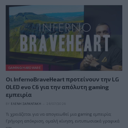
GAMING HARDWARE
Οι InfernoBraveHeart προτείνουν την LG
OLED evo C6 για την απόλυτη gaming
εμπειρία
BY
ΕΛΈΝΗ ΣΑΡΑΝΤΆΚΗ
28/07/2026
Τι χρειάζεται για να απογειωθεί μια gaming εμπειρία;
Γρήγορη απόκριση, ομαλή κίνηση, εντυπωσιακά γραφικά
και…