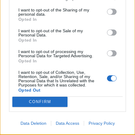
I want to opt-out of the Sharing of my
personal data.
Opted In
I want to opt-out of the Sale of my
Personal Data.
Opted In
I want to opt-out of processing my
Personal Data for Targeted Advertising.
Opted In
Ο Geralt επιστρέφει! Πρώτη παρουσίαση του
I want to opt-out of Collection, Use,
νέου expansion του The Witcher 3 στη
Retention, Sale, and/or Sharing of my
Gamescom
Personal Data that Is Unrelated with the
Purposes for which it was collected.
Opted Out
CONFIRM
Data Deletion
Data Access
Privacy Policy