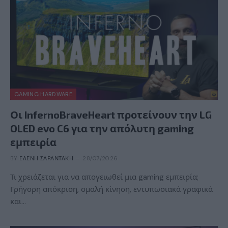
GAMING HARDWARE
Οι InfernoBraveHeart προτείνουν την LG
OLED evo C6 για την απόλυτη gaming
εμπειρία
BY
ΕΛΈΝΗ ΣΑΡΑΝΤΆΚΗ
28/07/2026
Τι χρειάζεται για να απογειωθεί μια gaming εμπειρία;
Γρήγορη απόκριση, ομαλή κίνηση, εντυπωσιακά γραφικά
και…