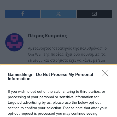
Facebook
Twitter
Email
Πέτρος Κυπραίος
Αμετανόητος “στρατηγός της πολυθρόνας”, ο
Obi Wan της παρέας, έχει δύο αδυναμίες: τα
strategy και οτιδήποτε έχει να κάνει με Star
Wars! Ανεπιβεβαίωτες πληροφορίες τον θέλουν
όμως να ξεφαντώνει με καραόκε και SingStar
Gameslife.gr -
Do Not Process My Personal
κάθε είδους. Τον τελευταίο καιρό μάχεται στις
Information
διαδικτυακές αρένες του StarCraft 2,
προσπαθώντας με κόπο και ιδρώτα να ανέβει
If you wish to opt-out of the sale, sharing to third parties, or
κατηγορία...
processing of your personal or sensitive information for
targeted advertising by us, please use the below opt-out
section to confirm your selection. Please note that after your
opt-out request is processed you may continue seeing
RELATED
POSTS