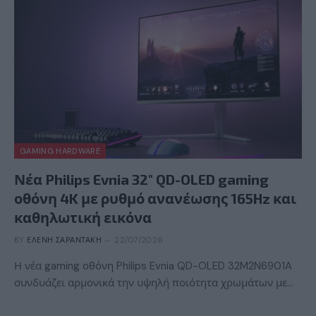
GAMING HARDWARE
Νέα Philips Evnia 32″ QD-OLED gaming
οθόνη 4K με ρυθμό ανανέωσης 165Hz και
καθηλωτική εικόνα
BY
ΕΛΈΝΗ ΣΑΡΑΝΤΆΚΗ
22/07/2026
Η νέα gaming οθόνη Philips Evnia QD-OLED 32M2N6901A
συνδυάζει αρμονικά την υψηλή ποιότητα χρωμάτων με…