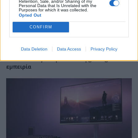
Retention, Sale, and/or Sharing of my
Personal Data that Is Unrelated with the
Purposes for which it was collected.
Opted Out
CONFIRM
Data Deletion
Data Access
Privacy Policy
Οι InfernoBraveHeart προτείνουν την LG
OLED evo C6 για την απόλυτη gaming
εμπειρία