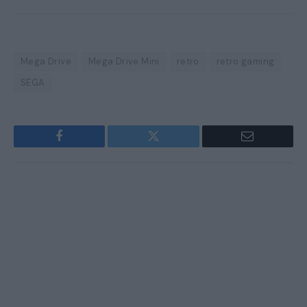
Mega Drive
Mega Drive Mini
retro
retro gaming
SEGA
Facebook
Twitter
Email