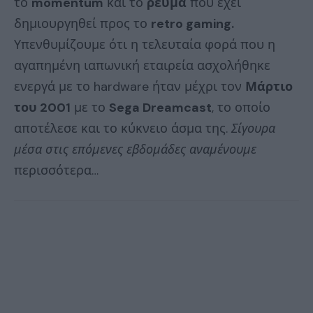
το
momentum
και το
ρεύμα
που έχει
δημιουργηθεί προς το
retro gaming.
Υπενθυμίζουμε ότι η τελευταία φορά που η
αγαπημένη ιαπωνική εταιρεία ασχολήθηκε
ενεργά με το hardware ήταν μέχρι τον
Μάρτιο
του 2001
με το
Sega Dreamcast
, το οποίο
αποτέλεσε και το κύκνειο άσμα της.
Σίγουρα
μέσα στις επόμενες εβδομάδες αναμένουμε
περισσότερα…