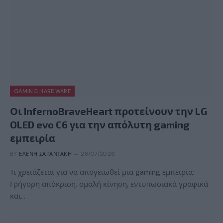
GAMING HARDWARE
Οι InfernoBraveHeart προτείνουν την LG
OLED evo C6 για την απόλυτη gaming
εμπειρία
BY
ΕΛΈΝΗ ΣΑΡΑΝΤΆΚΗ
28/07/2026
Τι χρειάζεται για να απογειωθεί μια gaming εμπειρία;
Γρήγορη απόκριση, ομαλή κίνηση, εντυπωσιακά γραφικά
και…