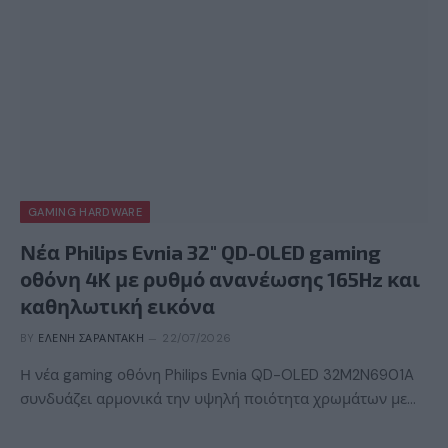
GAMING HARDWARE
Νέα Philips Evnia 32″ QD-OLED gaming
οθόνη 4K με ρυθμό ανανέωσης 165Hz και
καθηλωτική εικόνα
BY
ΕΛΈΝΗ ΣΑΡΑΝΤΆΚΗ
22/07/2026
Η νέα gaming οθόνη Philips Evnia QD-OLED 32M2N6901A
συνδυάζει αρμονικά την υψηλή ποιότητα χρωμάτων με…