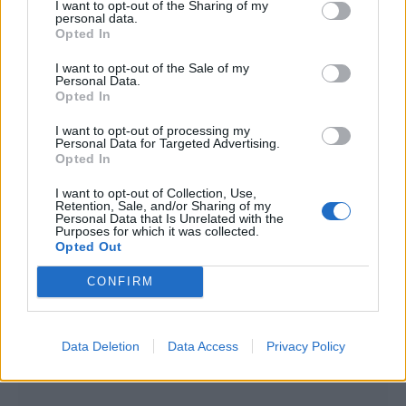
I want to opt-out of the Sharing of my
personal data.
Opted In
I want to opt-out of the Sale of my
Personal Data.
Opted In
I want to opt-out of processing my
Personal Data for Targeted Advertising.
Ο Geralt επιστρέφει! Πρώτη παρουσίαση του
Opted In
νέου expansion του The Witcher 3 στη
Gamescom
I want to opt-out of Collection, Use,
Retention, Sale, and/or Sharing of my
Personal Data that Is Unrelated with the
Purposes for which it was collected.
Opted Out
CONFIRM
Data Deletion
Data Access
Privacy Policy