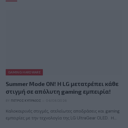
GAMING HARDWARE
Summer Mode ON! Η LG μετατρέπει κάθε
στιγμή σε απόλυτη gaming εμπειρία!
BY
ΠΈΤΡΟΣ ΚΥΠΡΑΊΟΣ
06/08/2026
Καλοκαιρινές στιγμές, ατελείωτες αποδράσεις και gaming
εμπειρίες με την τεχνολογία της LG UltraGear OLED. Η…