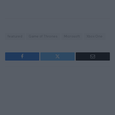
featured
Game of Thrones
Microsoft
Xbox One
Facebook
Twitter
Email