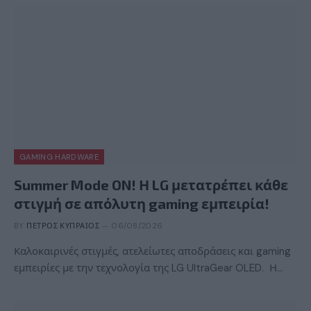
GAMING HARDWARE
Summer Mode ON! Η LG μετατρέπει κάθε
στιγμή σε απόλυτη gaming εμπειρία!
BY
ΠΈΤΡΟΣ ΚΥΠΡΑΊΟΣ
06/08/2026
Καλοκαιρινές στιγμές, ατελείωτες αποδράσεις και gaming
εμπειρίες με την τεχνολογία της LG UltraGear OLED. Η…