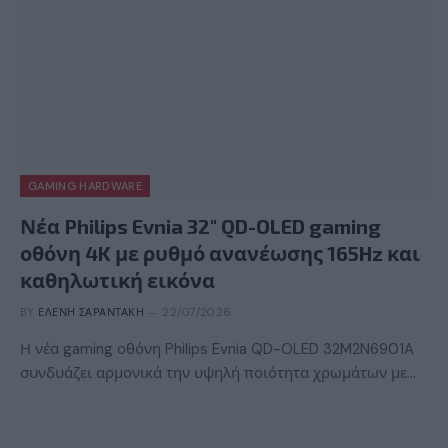
GAMING HARDWARE
Νέα Philips Evnia 32″ QD-OLED gaming
οθόνη 4K με ρυθμό ανανέωσης 165Hz και
καθηλωτική εικόνα
BY
ΕΛΈΝΗ ΣΑΡΑΝΤΆΚΗ
22/07/2026
Η νέα gaming οθόνη Philips Evnia QD-OLED 32M2N6901A
συνδυάζει αρμονικά την υψηλή ποιότητα χρωμάτων με…