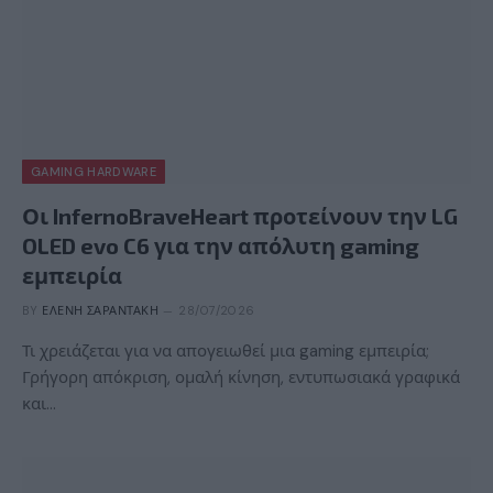
GAMING HARDWARE
Οι InfernoBraveHeart προτείνουν την LG
OLED evo C6 για την απόλυτη gaming
εμπειρία
BY
ΕΛΈΝΗ ΣΑΡΑΝΤΆΚΗ
28/07/2026
Τι χρειάζεται για να απογειωθεί μια gaming εμπειρία;
Γρήγορη απόκριση, ομαλή κίνηση, εντυπωσιακά γραφικά
και…