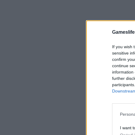
Gameslife
If you wish 
sensitive in
confirm you
continue se
information 
further disc
participants
Downstream 
Persona
I want t
Opted 