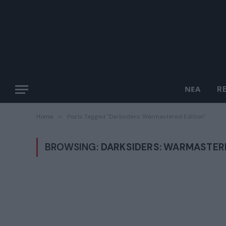
ΝΈΑ
R
Home
»
Posts Tagged "Darksiders: Warmastered Edition"
BROWSING:
DARKSIDERS: WARMASTERE