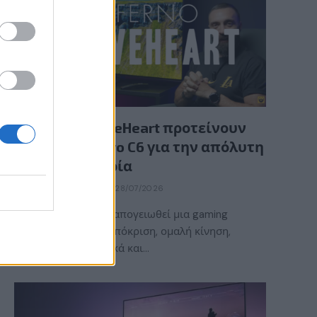
GAMING HARDWARE
Οι InfernoBraveHeart προτείνουν
την LG OLED evo C6 για την απόλυτη
gaming εμπειρία
BY
ΕΛΈΝΗ ΣΑΡΑΝΤΆΚΗ
28/07/2026
Τι χρειάζεται για να απογειωθεί μια gaming
εμπειρία; Γρήγορη απόκριση, ομαλή κίνηση,
εντυπωσιακά γραφικά και…