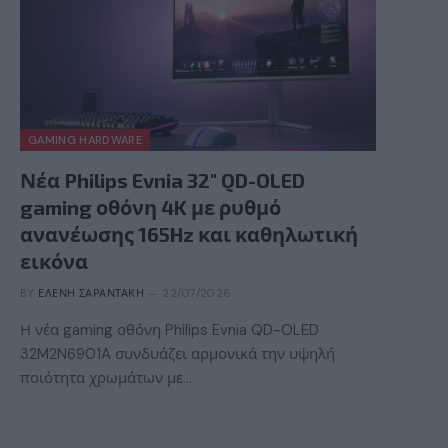
GAMING HARDWARE
Νέα Philips Evnia 32″ QD-OLED
gaming οθόνη 4K με ρυθμό
ανανέωσης 165Hz και καθηλωτική
εικόνα
BY
ΕΛΈΝΗ ΣΑΡΑΝΤΆΚΗ
22/07/2026
Η νέα gaming οθόνη Philips Evnia QD-OLED
32M2N6901A συνδυάζει αρμονικά την υψηλή
ποιότητα χρωμάτων με…