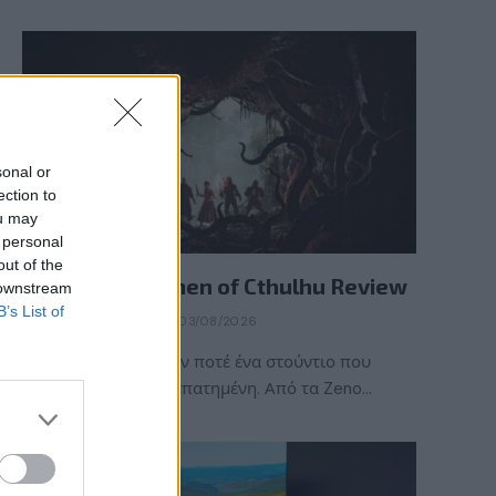
sonal or
ection to
ou may
 personal
REVIEWS
out of the
The Mound: Omen of Cthulhu Review
 downstream
B’s List of
BY
ΠΈΤΡΟΣ ΚΥΠΡΑΊΟΣ
03/08/2026
Η ACE Team δεν ήταν ποτέ ένα στούντιο που
ακολουθούσε την πεπατημένη. Από τα Zeno…