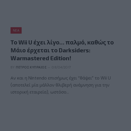
ΝΈΑ
Το Wii U έχει λίγο… παλμό, καθώς το
Μάιο έρχεται το Darksiders:
Warmastered Edition!
BY
ΠΈΤΡΟΣ ΚΥΠΡΑΊΟΣ
08/04/2017
Αν και η Nintendo επισήμως έχει “θάψει” το Wii U
(αποτελεί μία μάλλον θλιβερή ανάμνηση για την
ιστορική εταιρεία), ωστόσο…