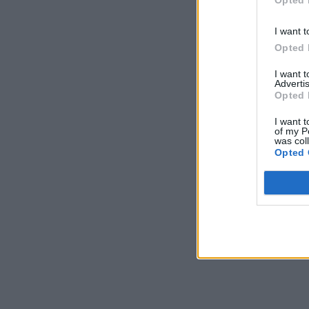
I want t
Opted 
I want 
Advertis
Opted 
I want t
of my P
was col
Opted 