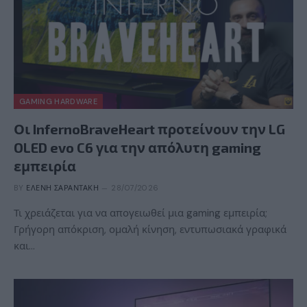
GAMING HARDWARE
Οι InfernoBraveHeart προτείνουν την LG
OLED evo C6 για την απόλυτη gaming
εμπειρία
BY
ΕΛΈΝΗ ΣΑΡΑΝΤΆΚΗ
28/07/2026
Τι χρειάζεται για να απογειωθεί μια gaming εμπειρία;
Γρήγορη απόκριση, ομαλή κίνηση, εντυπωσιακά γραφικά
και…