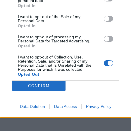
personal data.
Opted In
I want to opt-out of the Sale of my
Personal Data.
Opted In
I want to opt-out of processing my
Personal Data for Targeted Advertising.
Opted In
ΝΈΑ
I want to opt-out of Collection, Use,
Epic Games Store: Κατεβάστε εντελώς
Retention, Sale, and/or Sharing of my
Personal Data that Is Unrelated with the
free τα Rising Storm 2: Vietnam και ABZU!
Purposes for which it was collected.
Opted Out
BY
ΠΈΤΡΟΣ ΚΥΠΡΑΊΟΣ
09/10/2020
CONFIRM
Το Epic Games Store είναι γνωστό ότι μας «κακομαθαίνει»
κάθε Πέμπτη, με δωρεάν τίτλους που αν μη τι άλλο πολύ…
Data Deletion
Data Access
Privacy Policy