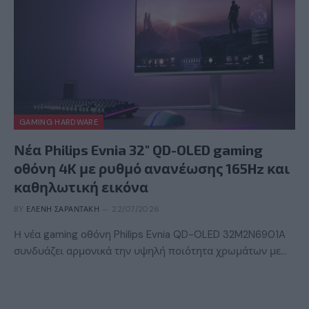
GAMING HARDWARE
Νέα Philips Evnia 32″ QD-OLED gaming
οθόνη 4K με ρυθμό ανανέωσης 165Hz και
καθηλωτική εικόνα
BY
ΕΛΈΝΗ ΣΑΡΑΝΤΆΚΗ
22/07/2026
Η νέα gaming οθόνη Philips Evnia QD-OLED 32M2N6901A
συνδυάζει αρμονικά την υψηλή ποιότητα χρωμάτων με…