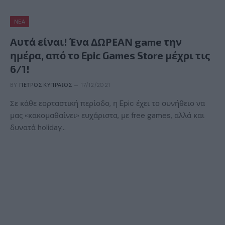
ΝΈΑ
Αυτά είναι! Ένα ΔΩΡΕΑΝ game την
ημέρα, από το Epic Games Store μέχρι τις
6/1!
BY
ΠΈΤΡΟΣ ΚΥΠΡΑΊΟΣ
17/12/2021
Σε κάθε εορταστική περίοδο, η Epic έχει το συνήθειο να
μας «κακομαθαίνει» ευχάριστα, με free games, αλλά και
δυνατά holiday…