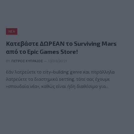
ΝΈΑ
Κατεβάστε ΔΩΡΕΑΝ το Surviving Mars
από το Epic Games Store!
BY
ΠΈΤΡΟΣ ΚΥΠΡΑΊΟΣ
13/03/2021
Εάν λατρεύετε το city-building genre και παράλληλα
λατρεύετε τα διαστημικά setting, τότε σας έχουμε
«σπουδαία νέα», καθώς είναι ήδη διαθέσιμο για…