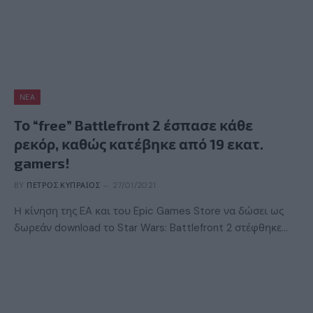
ΝΈΑ
Το “free” Battlefront 2 έσπασε κάθε
ρεκόρ, καθώς κατέβηκε από 19 εκατ.
gamers!
BY
ΠΈΤΡΟΣ ΚΥΠΡΑΊΟΣ
27/01/2021
Η κίνηση της EA και του Epic Games Store να δώσει ως
δωρεάν download το Star Wars: Battlefront 2 στέφθηκε…