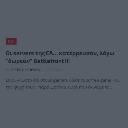
ΝΈΑ
Oι servers της EA… κατέρρευσαν, λόγω
“δωρεάν” Battlefront II!
BY
ΠΈΤΡΟΣ ΚΥΠΡΑΊΟΣ
19/01/2021
Είναι γνωστό ότι στους gamers δώσε τους free game, και
την ψυχή τους… πάρε! Ωστόσο, αυτό που έγινε με το…