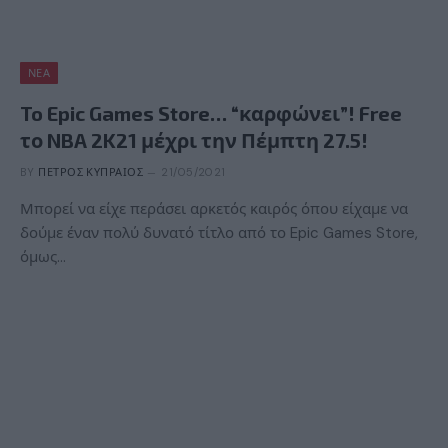
ΝΈΑ
To Epic Games Store… “καρφώνει”! Free
το NBA 2K21 μέχρι την Πέμπτη 27.5!
BY
ΠΈΤΡΟΣ ΚΥΠΡΑΊΟΣ
21/05/2021
Μπορεί να είχε περάσει αρκετός καιρός όπου είχαμε να
δούμε έναν πολύ δυνατό τίτλο από το Epic Games Store,
όμως…