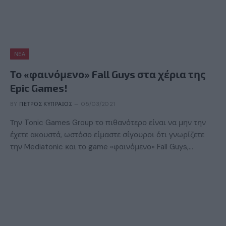
ΝΈΑ
Το «φαινόμενο» Fall Guys στα χέρια της
Epic Games!
BY
ΠΈΤΡΟΣ ΚΥΠΡΑΊΟΣ
05/03/2021
Την Tonic Games Group το πιθανότερο είναι να μην την
έχετε ακουστά, ωστόσο είμαστε σίγουροι ότι γνωρίζετε
την Mediatonic και το game «φαινόμενο» Fall Guys,…