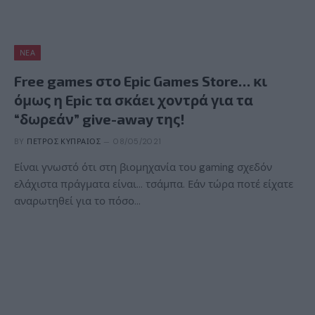
ΝΈΑ
Free games στο Epic Games Store… κι
όμως η Epic τα σκάει χοντρά για τα
“δωρεάν” give-away της!
BY
ΠΈΤΡΟΣ ΚΥΠΡΑΊΟΣ
08/05/2021
Είναι γνωστό ότι στη βιομηχανία του gaming σχεδόν
ελάχιστα πράγματα είναι… τσάμπα. Εάν τώρα ποτέ είχατε
αναρωτηθεί για το πόσο…