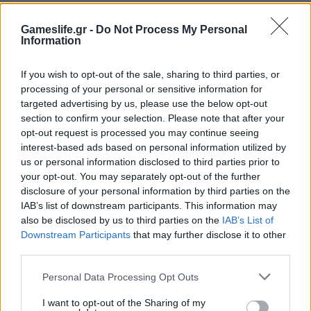
Gameslife.gr -
Do Not Process My Personal
Information
If you wish to opt-out of the sale, sharing to third parties, or
processing of your personal or sensitive information for
targeted advertising by us, please use the below opt-out
ΝΈΑ
section to confirm your selection. Please note that after your
Free στο Epic το off-road racing:
opt-out request is processed you may continue seeing
interest-based ads based on personal information utilized by
MudRunner και ετοιμαστείτε να
us or personal information disclosed to third parties prior to
κυλιστείτε στη λάσπη!
your opt-out. You may separately opt-out of the further
disclosure of your personal information by third parties on the
BY
ΠΈΤΡΟΣ ΚΥΠΡΑΊΟΣ
26/11/2020
IAB’s list of downstream participants. This information may
Μία ακόμη Πέμπτη και φυσικά το Epic Games Store δεν
also be disclosed by us to third parties on the
IAB’s List of
Downstream Participants
that may further disclose it to other
θα μπορούσε να μας αφήσει χωρίς το free game της…
third parties.
Personal Data Processing Opt Outs
I want to opt-out of the Sharing of my