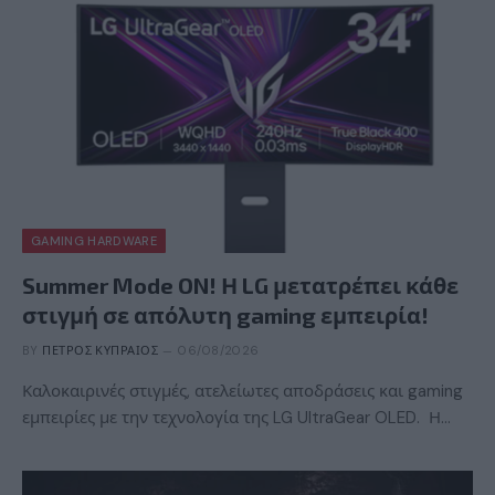
GAMING HARDWARE
Summer Mode ON! Η LG μετατρέπει κάθε
στιγμή σε απόλυτη gaming εμπειρία!
BY
ΠΈΤΡΟΣ ΚΥΠΡΑΊΟΣ
06/08/2026
Καλοκαιρινές στιγμές, ατελείωτες αποδράσεις και gaming
εμπειρίες με την τεχνολογία της LG UltraGear OLED. Η…