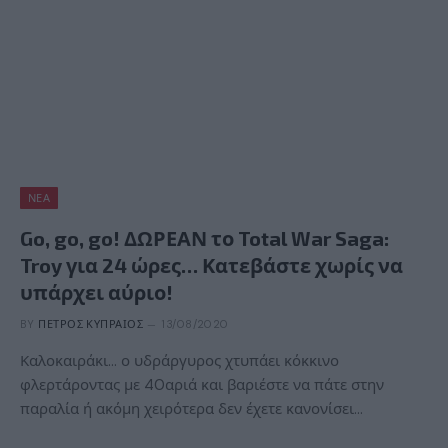
ΝΈΑ
Go, go, go! ΔΩΡΕΑΝ το Total War Saga:
Troy για 24 ώρες… Κατεβάστε χωρίς να
υπάρχει αύριο!
BY
ΠΈΤΡΟΣ ΚΥΠΡΑΊΟΣ
13/08/2020
Καλοκαιράκι… ο υδράργυρος χτυπάει κόκκινο
φλερτάροντας με 40αριά και βαριέστε να πάτε στην
παραλία ή ακόμη χειρότερα δεν έχετε κανονίσει…