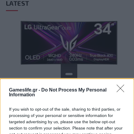
LATEST
GAMING HARDWARE
Gameslife.gr -
Do Not Process My Personal
Information
Summer Mode ON! Η LG μετατρέπει κάθε
στιγμή σε απόλυτη gaming εμπειρία!
If you wish to opt-out of the sale, sharing to third parties, or
BY
ΠΈΤΡΟΣ ΚΥΠΡΑΊΟΣ
06/08/2026
processing of your personal or sensitive information for
targeted advertising by us, please use the below opt-out
Καλοκαιρινές στιγμές, ατελείωτες αποδράσεις και gaming
section to confirm your selection. Please note that after your
εμπειρίες με την τεχνολογία της LG UltraGear OLED. Η…