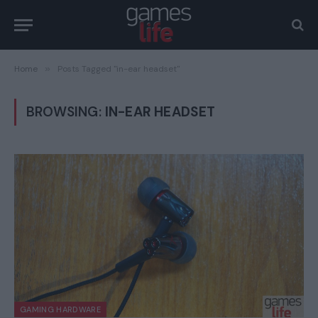
Home
»
Posts Tagged "in-ear headset"
BROWSING:
IN-EAR HEADSET
GAMING HARDWARE