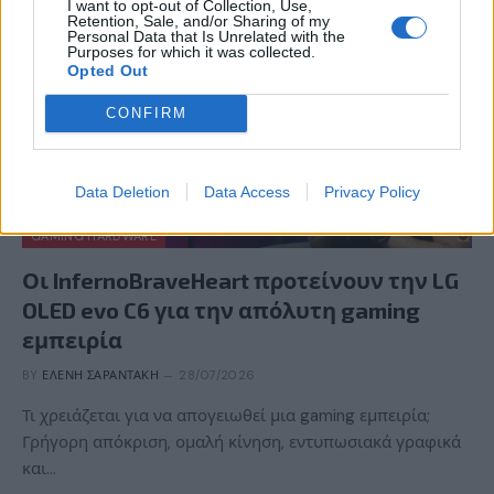
I want to opt-out of Collection, Use,
Retention, Sale, and/or Sharing of my
Personal Data that Is Unrelated with the
Purposes for which it was collected.
Opted Out
CONFIRM
Data Deletion
Data Access
Privacy Policy
GAMING HARDWARE
Οι InfernoBraveHeart προτείνουν την LG
OLED evo C6 για την απόλυτη gaming
εμπειρία
BY
ΕΛΈΝΗ ΣΑΡΑΝΤΆΚΗ
28/07/2026
Τι χρειάζεται για να απογειωθεί μια gaming εμπειρία;
Γρήγορη απόκριση, ομαλή κίνηση, εντυπωσιακά γραφικά
και…