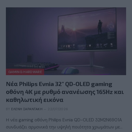
GAMING HARDWARE
Νέα Philips Evnia 32″ QD-OLED gaming
οθόνη 4K με ρυθμό ανανέωσης 165Hz και
καθηλωτική εικόνα
BY
ΕΛΈΝΗ ΣΑΡΑΝΤΆΚΗ
22/07/2026
Η νέα gaming οθόνη Philips Evnia QD-OLED 32M2N6901A
συνδυάζει αρμονικά την υψηλή ποιότητα χρωμάτων με…