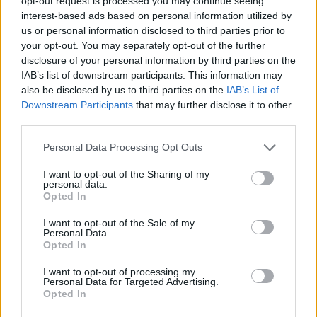
opt-out request is processed you may continue seeing
interest-based ads based on personal information utilized by
us or personal information disclosed to third parties prior to
your opt-out. You may separately opt-out of the further
disclosure of your personal information by third parties on the
IAB’s list of downstream participants. This information may
also be disclosed by us to third parties on the
IAB’s List of
Downstream Participants
that may further disclose it to other
third parties.
Personal Data Processing Opt Outs
I want to opt-out of the Sharing of my
personal data.
REVIEWS
Opted In
The Mound: Omen of Cthulhu Review
I want to opt-out of the Sale of my
Personal Data.
BY
ΠΈΤΡΟΣ ΚΥΠΡΑΊΟΣ
03/08/2026
Opted In
Η ACE Team δεν ήταν ποτέ ένα στούντιο που
I want to opt-out of processing my
ακολουθούσε την πεπατημένη. Από τα Zeno…
Personal Data for Targeted Advertising.
Opted In