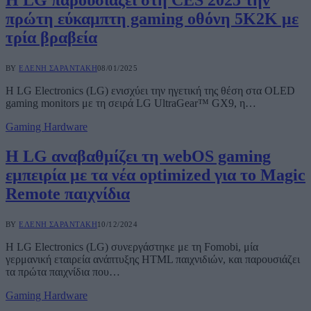
Η LG παρουσιάζει στη CES 2025 την
πρώτη εύκαμπτη gaming οθόνη 5K2K με
τρία βραβεία
BY
ΕΛΈΝΗ ΣΑΡΑΝΤΆΚΗ
08/01/2025
Η LG Electronics (LG) ενισχύει την ηγετική της θέση στα OLED
gaming monitors με τη σειρά LG UltraGear™ GX9, η…
Gaming Hardware
Η LG αναβαθμίζει τη webOS gaming
εμπειρία με τα νέα optimized για το Magic
Remote παιχνίδια
BY
ΕΛΈΝΗ ΣΑΡΑΝΤΆΚΗ
10/12/2024
Η LG Electronics (LG) συνεργάστηκε με τη Fomobi, μία
γερμανική εταιρεία ανάπτυξης HTML παιχνιδιών, και παρουσιάζει
τα πρώτα παιχνίδια που…
Gaming Hardware