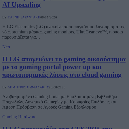
AI Upscaling
BY
ΕΛΈΝΗ ΣΑΡΑΝΤΆΚΗ
08/01/2026
Η LG Electronics (LG) ανακοίνωσε το παγκόσμιο λανσάρισμα της
νέας premium μάρκας gaming monitors, UltraGear evo™, η οποία
παρουσιάζεται για…
Νέα
Η LG απογειώνει το gaming οικοσύστημα
με το gaming portal power up και
πρωτοποριακές λύσεις στο cloud gaming
BY
ΔΗΜΉΤΡΗΣ ΘΩΜΑΔΆΚΗΣ
26/08/2025
Αναβαθμισμένο Gaming Portal με Εμπλουτισμένη Βιβλιοθήκη
Παιχνιδιών, Δυναμικό Gameplay με Κορυφαίες Επιδόσεις και
Άμεση Πρόσβαση σε Αγορές Gaming Εξοπλισμού
Gaming Hardware