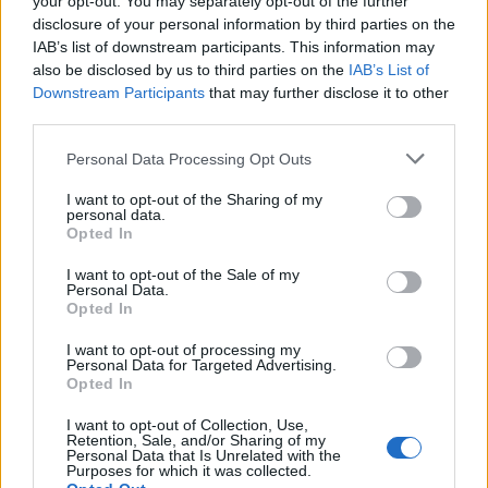
LG UltraGear 27GR95QE &
your opt-out. You may separately opt-out of the further
disclosure of your personal information by third parties on the
45GR95QE: Τα πρώτα OLED gaming
IAB’s list of downstream participants. This information may
monitors με 240Hz refresh rate!
also be disclosed by us to third parties on the
IAB’s List of
Downstream Participants
that may further disclose it to other
BY
ΠΈΤΡΟΣ ΚΥΠΡΑΊΟΣ
22/12/2022
third parties.
Η LG Electronics (LG) παρουσιάζει τα δύο πιο πρόσφατα μοντέλα
Personal Data Processing Opt Outs
gaming οθονών UltraGear™ OLED (το 27GR95QE και το
45GR95QE) στην…
I want to opt-out of the Sharing of my
personal data.
Gaming Hardware
Opted In
Τα gaming προϊόντα της LG αλλάζουν
I want to opt-out of the Sale of my
Personal Data.
τους κανόνες του παιχνιδιού
Opted In
BY
ΔΗΜΉΤΡΗΣ ΘΩΜΑΔΆΚΗΣ
21/12/2021
I want to opt-out of processing my
Personal Data for Targeted Advertising.
Όταν αποφασίζεις να παίξεις ένα σύγχρονο παιχνίδι του 21ου
Opted In
αιώνα, έχοντας ήδη επενδύσει σοβαρά σε κάποια νέας γενιάς
κονσόλα ή…
I want to opt-out of Collection, Use,
Retention, Sale, and/or Sharing of my
Personal Data that Is Unrelated with the
Νέα
Purposes for which it was collected.