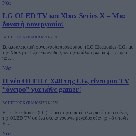
Νέα
LG OLED TV και Xbox Series X – Μια
δυνατή συνεργασία!
BY
ΠΈΤΡΟΣ ΚΥΠΡΑΊΟΣ
18/11/2020
Σε αποκλειστική συνεργασία προχώρησε η LG Electronics (LG) με
την Xbox με στόχο να αναδείξουν την απόλυτη gaming εμπειρία
που…
Νέα
Η νέα OLED CX48 της LG, είναι μια TV
“όνειρο” για κάθε gamer!
BY
ΠΈΤΡΟΣ ΚΥΠΡΑΊΟΣ
17/11/2020
Η LG Electronics (LG) φέρνει την απαράμιλλη ποιότητα εικόνας
της OLED TV σε ένα ολοκαίνουργιο μέγεθος οθόνης, 48 ιντσών.
Η…
Νέα