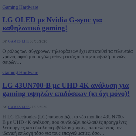
Gaming Hardware
LG OLED με Nvidia G-sync για
καθηλωτικό gaming!
BY
GAMES LIFE
06/06/2020
O ρόλος των σύγχρονων τηλεοράσεων έχει επεκταθεί τα τελευταία
χρόνια, αφού μια μεγάλη οθόνη εκτός από την προβολή ταινιών,
σειρών…
Gaming Hardware
LG 43UN700-B με UHD 4K ανάλυση για
gaming υψηλών επιδόσεων (κι όχι μόνο)!
BY
GAMES LIFE
27/05/2020
Η LG Electronics (LG) παρουσιάζει το νέο monitor 43UN700-
B με UHD 4K ανάλυση, που συνδυάζει πολλαπλές προηγμένες
λειτουργίες και εύκολο περιβάλλον χρήσης, αποτελώντας την
ιδανική επιλογή τόσο για τους επαγγελματίες, όσο…