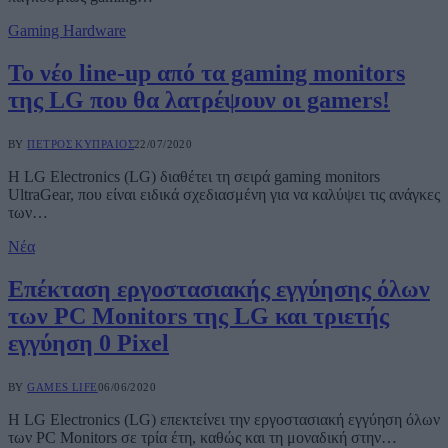
Gaming Hardware
Το νέο line-up από τα gaming monitors
της LG που θα λατρέψουν οι gamers!
BY
ΠΈΤΡΟΣ ΚΥΠΡΑΊΟΣ
22/07/2020
Η LG Electronics (LG) διαθέτει τη σειρά gaming monitors
UltraGear, που είναι ειδικά σχεδιασμένη για να καλύψει τις ανάγκες
των…
Νέα
Επέκταση εργοστασιακής εγγύησης όλων
των PC Monitors της LG και τριετής
εγγύηση 0 Pixel
BY
GAMES LIFE
06/06/2020
Η LG Electronics (LG) επεκτείνει την εργοστασιακή εγγύηση όλων
των PC Monitors σε τρία έτη, καθώς και τη μοναδική στην…