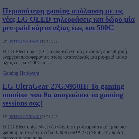
Περισσότερη gaming απόλαυση με τις
νέες LG OLED τηλεοράσεις και δώρο μία
pre-paid κάρτα αξίας έως και 500€!
BY
ΠΈΤΡΟΣ ΚΥΠΡΑΊΟΣ
19/10/2020
Η LG Electronics (LG) ανακοινώνει μία μοναδική προωθητική
ενέργεια προσφέροντας στους καταναλωτές μια pre-paid κάρτα
αξίας έως και 500€ με…
Gaming Hardware
LG UltraGear 27GN950H: To gaming
monitor που θα απογειώσει τα gaming
sessions σας!
BY
ΠΈΤΡΟΣ ΚΥΠΡΑΊΟΣ
06/08/2020
H LG Electronics δίνει νέο νόημα στη συναρπαστική εμπειρία
gaming με το νέο μοντέλο UltraGear™ 27GN950, την πρώτη
παγκοσμίως gaming…