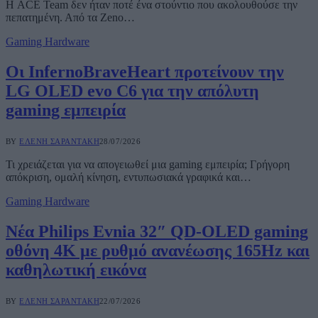
Η ACE Team δεν ήταν ποτέ ένα στούντιο που ακολουθούσε την
πεπατημένη. Από τα Zeno…
Gaming Hardware
Οι InfernoBraveHeart προτείνουν την
LG OLED evo C6 για την απόλυτη
gaming εμπειρία
BY
ΕΛΈΝΗ ΣΑΡΑΝΤΆΚΗ
28/07/2026
Τι χρειάζεται για να απογειωθεί μια gaming εμπειρία; Γρήγορη
απόκριση, ομαλή κίνηση, εντυπωσιακά γραφικά και…
Gaming Hardware
Νέα Philips Evnia 32″ QD-OLED gaming
οθόνη 4K με ρυθμό ανανέωσης 165Hz και
καθηλωτική εικόνα
BY
ΕΛΈΝΗ ΣΑΡΑΝΤΆΚΗ
22/07/2026