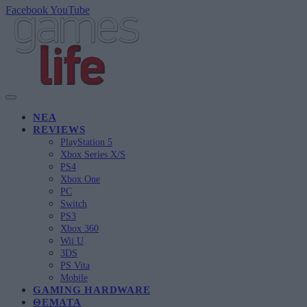
Facebook
YouTube
ΝΈΑ
REVIEWS
PlayStation 5
Xbox Series X/S
PS4
Xbox One
PC
Switch
PS3
Xbox 360
Wii U
3DS
PS Vita
Mobile
GAMING HARDWARE
ΘΈΜΑΤΑ