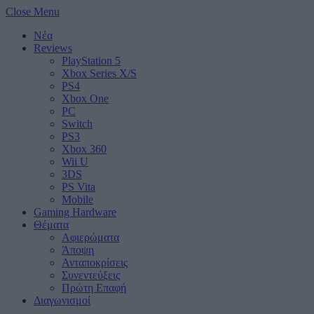
Close Menu
Νέα
Reviews
PlayStation 5
Xbox Series X/S
PS4
Xbox One
PC
Switch
PS3
Xbox 360
Wii U
3DS
PS Vita
Mobile
Gaming Hardware
Θέματα
Αφιερώματα
Άποψη
Ανταποκρίσεις
Συνεντεύξεις
Πρώτη Επαφή
Διαγωνισμοί