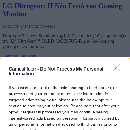
LG Ultragear: H Νέα Γενιά του Gaming
Monitor
BY
ΕΛΈΝΗ ΣΑΡΑΝΤΆΚΗ
07/06/2024
Το τμήμα Business Solutions της LG Electronics (LG) παρουσιάζει
την 32” UltraGear™ OLED 32GS95UE-B, μια βραβευμένη
gaming οθόνη με τη…
Gaming Hardware
Ανακαλύψτε την αναβαθμισμένη gaming
Gameslife.gr -
Do Not Process My Personal
Information
εμπειρία με την LG Ultragear
If you wish to opt-out of the sale, sharing to third parties, or
BY
ΕΛΈΝΗ ΣΑΡΑΝΤΆΚΗ
03/06/2024
processing of your personal or sensitive information for
Το τμήμα Business Solutions της LG Electronics (LG) παρουσιάζει
targeted advertising by us, please use the below opt-out
την UltraGear 27GR75Q-B, μια πανίσχυρη gaming οθόνη
section to confirm your selection. Please note that after your
σχεδιασμένη για τους απαιτητικούς…
opt-out request is processed you may continue seeing
interest-based ads based on personal information utilized by
Gaming Hardware
us or personal information disclosed to third parties prior to