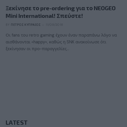
Ξεκίνησε το pre-ordering για το NEOGEO
Mini International! Σπεύστε!
BY
ΠΈΤΡΟΣ ΚΥΠΡΑΊΟΣ
11/09/2018
Οι fans του retro gaming έχουν έναν παραπάνω λόγο να
αισθάνονται «happy», καθώς η SNK ανακοίνωσε ότι
ξεκίνησαν οι προ-παραγγελίες…
LATEST