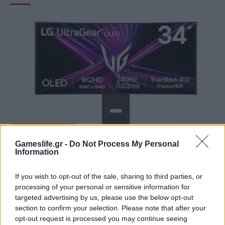
GAMING HARDWARE
Gameslife.gr -
Do Not Process My Personal
Summer Mode ON! Η LG μετατρέπει κάθε
Information
στιγμή σε απόλυτη gaming εμπειρία!
If you wish to opt-out of the sale, sharing to third parties, or
BY
ΠΈΤΡΟΣ ΚΥΠΡΑΊΟΣ
06/08/2026
processing of your personal or sensitive information for
Καλοκαιρινές στιγμές, ατελείωτες αποδράσεις και gaming
targeted advertising by us, please use the below opt-out
section to confirm your selection. Please note that after your
εμπειρίες με την τεχνολογία της LG UltraGear OLED. Η…
opt-out request is processed you may continue seeing