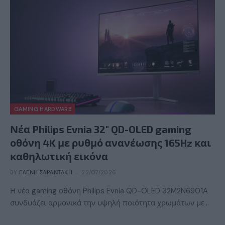
GAMING HARDWARE
Νέα Philips Evnia 32″ QD-OLED gaming
οθόνη 4K με ρυθμό ανανέωσης 165Hz και
καθηλωτική εικόνα
BY
ΕΛΈΝΗ ΣΑΡΑΝΤΆΚΗ
22/07/2026
Η νέα gaming οθόνη Philips Evnia QD-OLED 32M2N6901A
συνδυάζει αρμονικά την υψηλή ποιότητα χρωμάτων με…