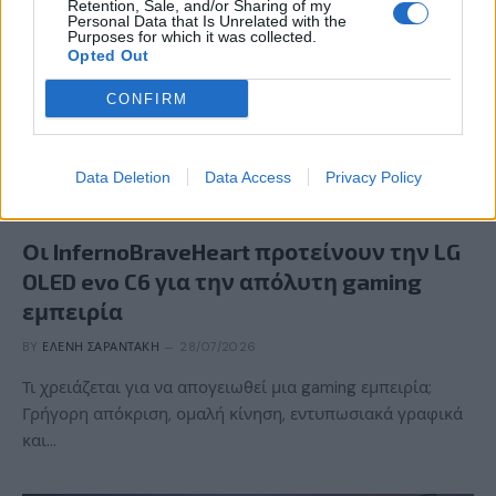
Retention, Sale, and/or Sharing of my
Personal Data that Is Unrelated with the
Purposes for which it was collected.
Opted Out
CONFIRM
Data Deletion
Data Access
Privacy Policy
GAMING HARDWARE
Οι InfernoBraveHeart προτείνουν την LG
OLED evo C6 για την απόλυτη gaming
εμπειρία
BY
ΕΛΈΝΗ ΣΑΡΑΝΤΆΚΗ
28/07/2026
Τι χρειάζεται για να απογειωθεί μια gaming εμπειρία;
Γρήγορη απόκριση, ομαλή κίνηση, εντυπωσιακά γραφικά
και…