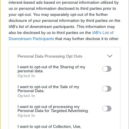
interest-based ads based on personal information utilized by
us or personal information disclosed to third parties prior to
your opt-out. You may separately opt-out of the further
disclosure of your personal information by third parties on the
IAB’s list of downstream participants. This information may
also be disclosed by us to third parties on the
IAB’s List of
Downstream Participants
that may further disclose it to other
third parties.
Personal Data Processing Opt Outs
I want to opt-out of the Sharing of my
REVIEWS
personal data.
Opted In
The Mound: Omen of Cthulhu Review
I want to opt-out of the Sale of my
BY
ΠΈΤΡΟΣ ΚΥΠΡΑΊΟΣ
03/08/2026
Personal Data.
Opted In
Η ACE Team δεν ήταν ποτέ ένα στούντιο που
ακολουθούσε την πεπατημένη. Από τα Zeno…
I want to opt-out of processing my
Personal Data for Targeted Advertising.
Opted In
I want to opt-out of Collection, Use,