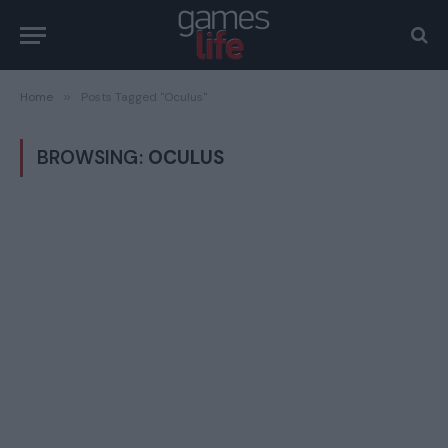
Home
»
Posts Tagged "Oculus"
BROWSING:
OCULUS