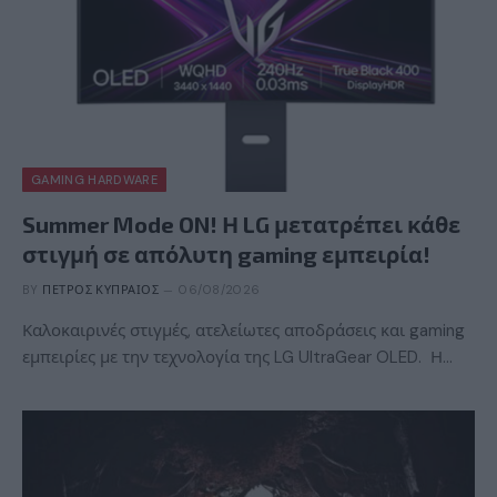
GAMING HARDWARE
Summer Mode ON! Η LG μετατρέπει κάθε
στιγμή σε απόλυτη gaming εμπειρία!
BY
ΠΈΤΡΟΣ ΚΥΠΡΑΊΟΣ
06/08/2026
Καλοκαιρινές στιγμές, ατελείωτες αποδράσεις και gaming
εμπειρίες με την τεχνολογία της LG UltraGear OLED. Η…