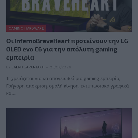
GAMING HARDWARE
Οι InfernoBraveHeart προτείνουν την LG
OLED evo C6 για την απόλυτη gaming
εμπειρία
BY
ΕΛΈΝΗ ΣΑΡΑΝΤΆΚΗ
28/07/2026
Τι χρειάζεται για να απογειωθεί μια gaming εμπειρία;
Γρήγορη απόκριση, ομαλή κίνηση, εντυπωσιακά γραφικά
και…