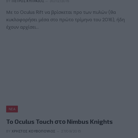
BY
ΠΈΤΡΟΣ ΚΥΠΡΑΊΟΣ
30/12/2015
Με το Oculus Rift να βρίσκεται προ των πυλών (θα
κυκλοφορήσει μέσα στο πρώτο τρίμηνο του 2016), ήδη
έχουν αρχίσει…
ΝΈΑ
To Oculus Touch στο Nimbus Knights
BY
ΧΡΉΣΤΟΣ ΚΟΥΒΌΠΟΥΛΟΣ
27/09/2015