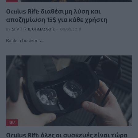
Oculus Rift: διαθέσιμη λύση και
αποζημίωση 15$ για κάθε χρήστη
BY
ΔΗΜΉΤΡΗΣ ΘΩΜΑΔΆΚΗΣ
09/03/2018
Back in business…
ΝΈΑ
Oculus Rift: όλες οι συσκευές είναι τώρα