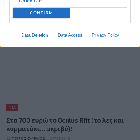
Opted Out
Το πιο “hot” θέμα αυτή τη στιγμή στον κόσμο της
CONFIRM
τεχνολογίας δεν είναι άλλο από την εικονική
πραγματικότητα και τις…
Data Deletion
Data Access
Privacy Policy
ΝΈΑ
Στα 700 ευρώ το Oculus Rift (το λες και
κομματάκι… ακριβό)!
BY
ΠΈΤΡΟΣ ΚΥΠΡΑΊΟΣ
07/01/2016