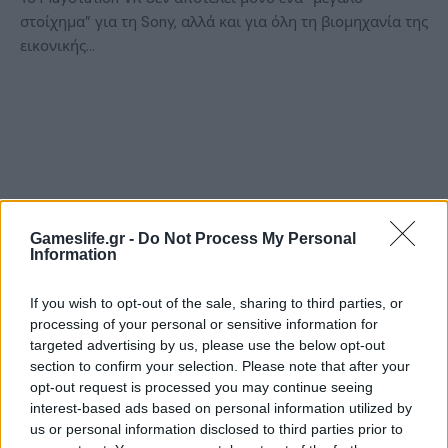
στοίχημα” για τη Sony, αλλά και για όλη τη βιομηχανία της
εικονικής…
Gameslife.gr -
Do Not Process My Personal
Information
If you wish to opt-out of the sale, sharing to third parties, or
ΝΈΑ
processing of your personal or sensitive information for
targeted advertising by us, please use the below opt-out
Σάλος με την υποστήριξη του
section to confirm your selection. Please note that after your
δημιουργού του Oculus στον Donald
opt-out request is processed you may continue seeing
Trump!
interest-based ads based on personal information utilized by
us or personal information disclosed to third parties prior to
BY
ΠΈΤΡΟΣ ΚΥΠΡΑΊΟΣ
26/09/2016