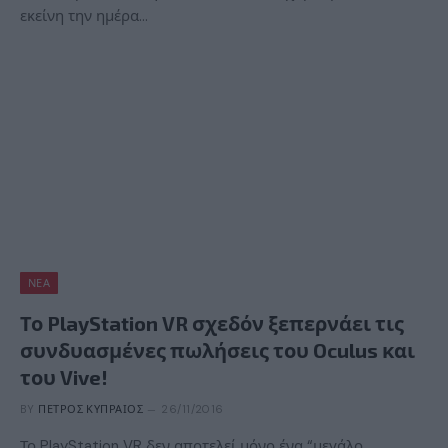
εκείνη την ημέρα…
ΝΈΑ
Το PlayStation VR σχεδόν ξεπερνάει τις
συνδυασμένες πωλήσεις του Oculus και
του Vive!
BY
ΠΈΤΡΟΣ ΚΥΠΡΑΊΟΣ
26/11/2016
Το PlayStation VR δεν αποτελεί μόνο ένα “μεγάλο