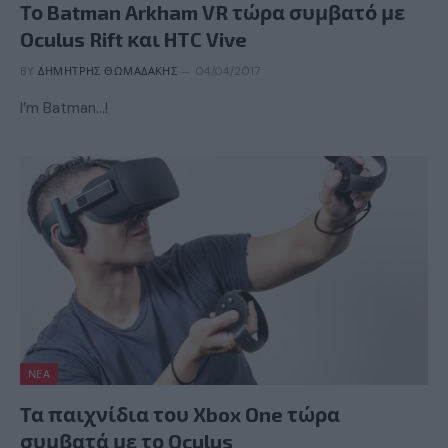
Το Batman Arkham VR τώρα συμβατό με
Oculus Rift και HTC Vive
BY
ΔΗΜΉΤΡΗΣ ΘΩΜΑΔΆΚΗΣ
04/04/2017
I’m Batman…!
ΝΈΑ
Τα παιχνίδια του Xbox One τώρα
συμβατά με το Oculus