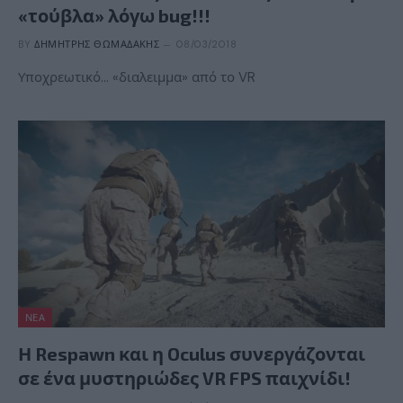
«τούβλα» λόγω bug!!!
BY
ΔΗΜΉΤΡΗΣ ΘΩΜΑΔΆΚΗΣ
08/03/2018
Υποχρεωτικό… «διαλειμμα» από το VR
ΝΈΑ
Η Respawn και η Oculus συνεργάζονται
σε ένα μυστηριώδες VR FPS παιχνίδι!