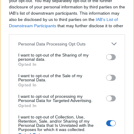
your opt-out. You may separately opt-out of the further
disclosure of your personal information by third parties on the
O δημιουργός του VR headset Oculus Rift πριν από καιρό
IAB’s list of downstream participants. This information may
πούλησε την τεχνολογία που είχε δημιουργήσει στη
also be disclosed by us to third parties on the
IAB’s List of
Facebook γύρω στα…
Downstream Participants
that may further disclose it to other
third parties.
Personal Data Processing Opt Outs
I want to opt-out of the Sharing of my
personal data.
Opted In
I want to opt-out of the Sale of my
Personal Data.
Opted In
I want to opt-out of processing my
Personal Data for Targeted Advertising.
ΝΈΑ
Opted In
O Palmer Luckey της Oculus “θάβει”
I want to opt-out of Collection, Use,
ανελέητα το… Virtual Boy!
Retention, Sale, and/or Sharing of my
Personal Data that Is Unrelated with the
Purposes for which it was collected.
BY
ΠΈΤΡΟΣ ΚΥΠΡΑΊΟΣ
14/01/2016