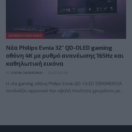
GAMING HARDWARE
Νέα Philips Evnia 32″ QD-OLED gaming
οθόνη 4K με ρυθμό ανανέωσης 165Hz και
καθηλωτική εικόνα
BY
ΕΛΈΝΗ ΣΑΡΑΝΤΆΚΗ
22/07/2026
Η νέα gaming οθόνη Philips Evnia QD-OLED 32M2N6901A
συνδυάζει αρμονικά την υψηλή ποιότητα χρωμάτων με…