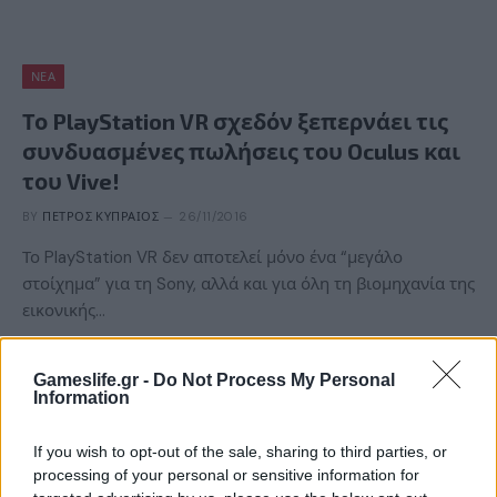
ΝΈΑ
Το PlayStation VR σχεδόν ξεπερνάει τις
συνδυασμένες πωλήσεις του Oculus και
του Vive!
BY
ΠΈΤΡΟΣ ΚΥΠΡΑΊΟΣ
26/11/2016
Το PlayStation VR δεν αποτελεί μόνο ένα “μεγάλο
στοίχημα” για τη Sony, αλλά και για όλη τη βιομηχανία της
εικονικής…
Gameslife.gr -
Do Not Process My Personal
Information
If you wish to opt-out of the sale, sharing to third parties, or
processing of your personal or sensitive information for