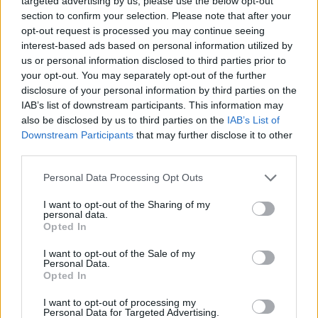
targeted advertising by us, please use the below opt-out
section to confirm your selection. Please note that after your
opt-out request is processed you may continue seeing
interest-based ads based on personal information utilized by
us or personal information disclosed to third parties prior to
ΝΈΑ
your opt-out. You may separately opt-out of the further
disclosure of your personal information by third parties on the
Πλησιάζει το Rogue One DLC για το Star
IAB’s list of downstream participants. This information may
Wars Battlefront
also be disclosed by us to third parties on the
IAB’s List of
Downstream Participants
that may further disclose it to other
BY
ΔΗΜΉΤΡΗΣ ΘΩΜΑΔΆΚΗΣ
18/11/2016
third parties.
Θα έχετε την ευκαιρία να συμμετέχετε στα γεγονότα του
Personal Data Processing Opt Outs
Rogue One πριν από την ταινία
I want to opt-out of the Sharing of my
personal data.
Opted In
I want to opt-out of the Sale of my
Personal Data.
Opted In
I want to opt-out of processing my
Personal Data for Targeted Advertising.