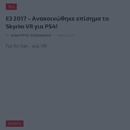
ΝΈΑ
E3 2017 – Ανακοινώθηκε επίσημα το
Skyrim VR για PS4!
BY
ΔΗΜΉΤΡΗΣ ΘΩΜΑΔΆΚΗΣ
14/06/2017
Fus Ro Dah… αλά VR!
ΘΈΜΑΤΑ