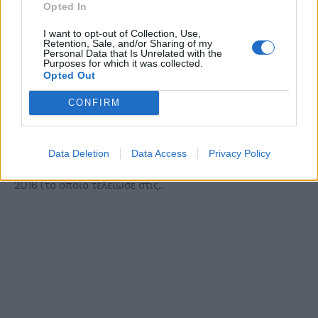
Opted In
I want to opt-out of Collection, Use,
Retention, Sale, and/or Sharing of my
Personal Data that Is Unrelated with the
ΝΈΑ
Purposes for which it was collected.
Opted Out
Πτώση στις πωλήσεις της Sony που
ξεπερνάει το 10.8%!
CONFIRM
BY
ΠΈΤΡΟΣ ΚΥΠΡΑΊΟΣ
01/11/2016
Η Sony έδωσε στην δημοσιότητα τις πωλήσεις που
Data Deletion
Data Access
Privacy Policy
πραγματοποίησε για το δεύτερο οικονομικό τρίμηνο του
2016 (το οποίο τελείωσε στις…