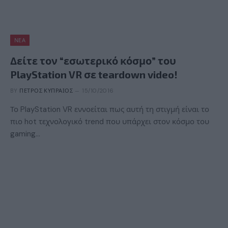
ΝΈΑ
Δείτε τον “εσωτερικό κόσμο” του
PlayStation VR σε teardown video!
BY
ΠΈΤΡΟΣ ΚΥΠΡΑΊΟΣ
15/10/2016
Το PlayStation VR εννοείται πως αυτή τη στιγμή είναι το
πιο hot τεχνολογικό trend που υπάρχει στον κόσμο του
gaming…