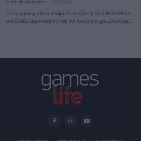
BY
ΕΛΈΝΗ ΣΑΡΑΝΤΆΚΗ
22/07/2026
Η νέα gaming οθόνη Philips Evnia QD-OLED 32M2N6901A
συνδυάζει αρμονικά την υψηλή ποιότητα χρωμάτων με…
Facebook
Instagram
YouTube