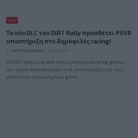
ΝΈΑ
Το νέο DLC του DiRT Rally προσθέτει PSVR
υποστήριξη στο δημοφιλές racing!
BY
ΠΈΤΡΟΣ ΚΥΠΡΑΊΟΣ
19/02/2017
Το DiRT Rally είναι από τα πιο ρεαλιστικά racing games
που έχουν κυκλοφορήσει ποτέ, εντυπωσιάζοντας τους
φίλους του συγκεκριμένου genre.…