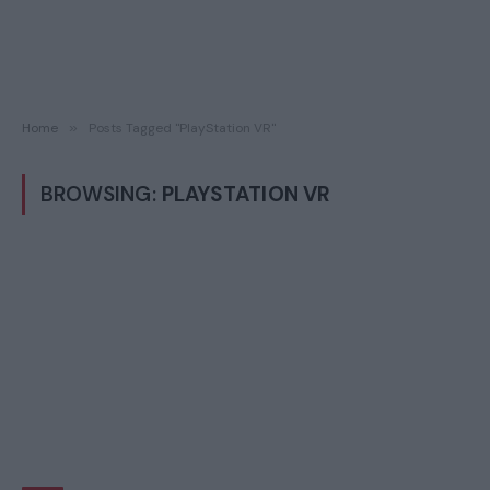
Home
»
Posts Tagged "PlayStation VR"
BROWSING:
PLAYSTATION VR