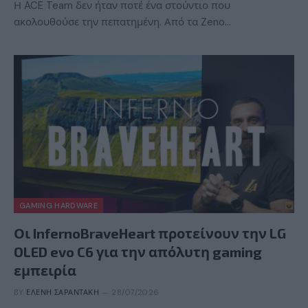
Η ACE Team δεν ήταν ποτέ ένα στούντιο που
ακολουθούσε την πεπατημένη. Από τα Zeno…
GAMING HARDWARE
Οι InfernoBraveHeart προτείνουν την LG
OLED evo C6 για την απόλυτη gaming
εμπειρία
BY
ΕΛΈΝΗ ΣΑΡΑΝΤΆΚΗ
28/07/2026