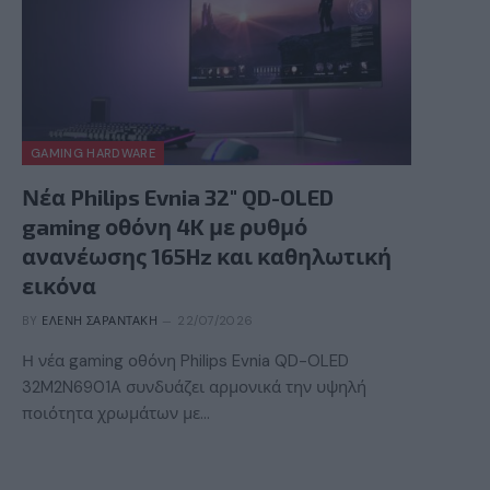
GAMING HARDWARE
Νέα Philips Evnia 32″ QD-OLED
gaming οθόνη 4K με ρυθμό
ανανέωσης 165Hz και καθηλωτική
εικόνα
BY
ΕΛΈΝΗ ΣΑΡΑΝΤΆΚΗ
22/07/2026
Η νέα gaming οθόνη Philips Evnia QD-OLED
32M2N6901A συνδυάζει αρμονικά την υψηλή
ποιότητα χρωμάτων με…