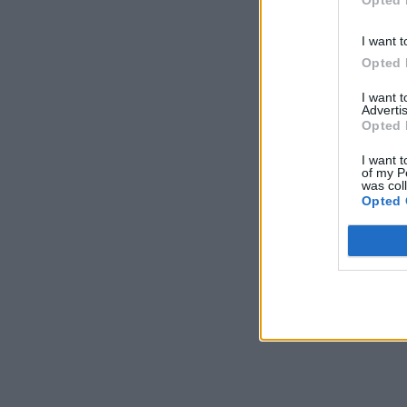
I want t
Opted 
I want 
Advertis
Opted 
I want t
of my P
was col
Opted 