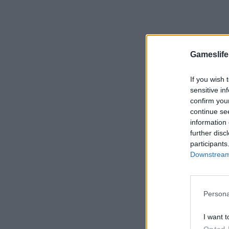
Gameslife
If you wish 
sensitive in
confirm you
continue se
information 
further disc
participants
Downstream 
Persona
I want t
Opted 