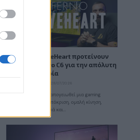
GAMING HARDWARE
Οι InfernoBraveHeart προτείνουν
την LG OLED evo C6 για την απόλυτη
gaming εμπειρία
BY
ΕΛΈΝΗ ΣΑΡΑΝΤΆΚΗ
28/07/2026
Τι χρειάζεται για να απογειωθεί μια gaming
εμπειρία; Γρήγορη απόκριση, ομαλή κίνηση,
εντυπωσιακά γραφικά και…