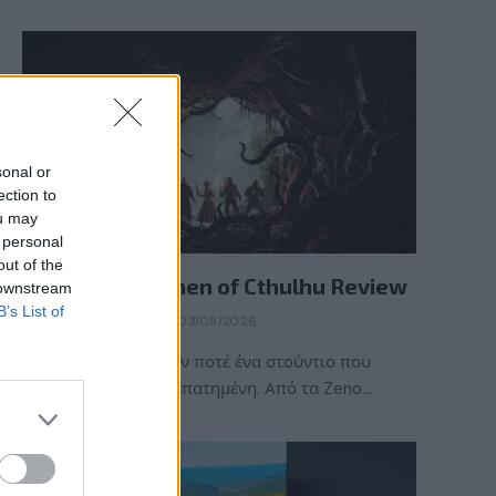
sonal or
ection to
ou may
 personal
REVIEWS
out of the
The Mound: Omen of Cthulhu Review
 downstream
B’s List of
BY
ΠΈΤΡΟΣ ΚΥΠΡΑΊΟΣ
03/08/2026
Η ACE Team δεν ήταν ποτέ ένα στούντιο που
ακολουθούσε την πεπατημένη. Από τα Zeno…