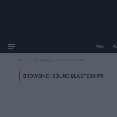
ΝΈΑ
R
Home
»
Posts Tagged "Sound BlasterX P5"
BROWSING:
SOUND BLASTERX P5