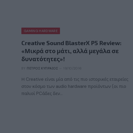
GAMING HARDWARE
Creative Sound BlasterX P5 Review:
«Μικρά στο μάτι, αλλά μεγάλα σε
δυνατότητες»!
BY
ΠΈΤΡΟΣ ΚΥΠΡΑΊΟΣ
19/10/2016
Η Creative είναι μία από τις πιο ιστορικές εταιρείες
στον κόσμο των audio hardware προϊόντων (οι πιο
παλιοί PCάδες δεν…