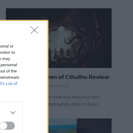
sonal or
ection to
ou may
 personal
REVIEWS
out of the
The Mound: Omen of Cthulhu Review
 downstream
B’s List of
BY
ΠΈΤΡΟΣ ΚΥΠΡΑΊΟΣ
03/08/2026
Η ACE Team δεν ήταν ποτέ ένα στούντιο που
ακολουθούσε την πεπατημένη. Από τα Zeno…