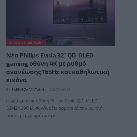
GAMING HARDWARE
Νέα Philips Evnia 32″ QD-OLED
gaming οθόνη 4K με ρυθμό
ανανέωσης 165Hz και καθηλωτική
εικόνα
BY
ΕΛΈΝΗ ΣΑΡΑΝΤΆΚΗ
22/07/2026
Η νέα gaming οθόνη Philips Evnia QD-OLED
32M2N6901A συνδυάζει αρμονικά την υψηλή
ποιότητα χρωμάτων με…