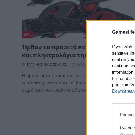
Gameslife
ΝΈΑ
Ήρθαν τα προσιτά extreme ποντίκια
If you wish 
sensitive in
και πληκτρολόγια της SpeedLink
confirm you
BY
ΓΙΆΝΝΗΣ ΗΛΙΌΠΟΥΛΟΣ
07/03/2014
continue se
information 
Η SpeedLink παρουσίασε τις προτάσεις της για τους
further disc
hardcore gamers που… σέβονται τους εαυτούς τους.Η
participants
σειρά των ποντικιών της SpeedLink…
Downstream 
Persona
I want t