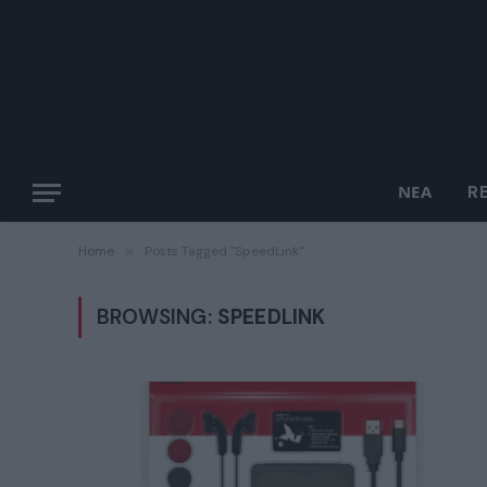
ΝΈΑ
R
Home
»
Posts Tagged "SpeedLink"
BROWSING:
SPEEDLINK