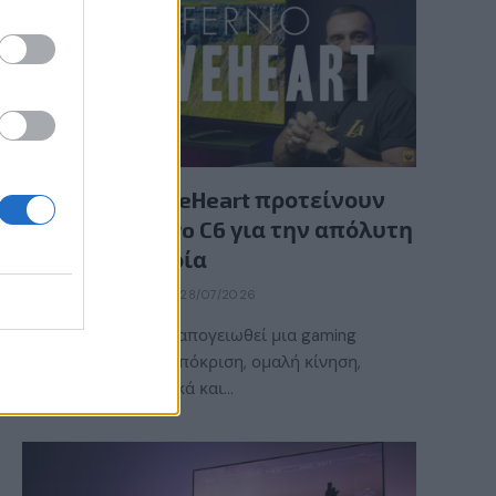
GAMING HARDWARE
Οι InfernoBraveHeart προτείνουν
την LG OLED evo C6 για την απόλυτη
gaming εμπειρία
BY
ΕΛΈΝΗ ΣΑΡΑΝΤΆΚΗ
28/07/2026
Τι χρειάζεται για να απογειωθεί μια gaming
εμπειρία; Γρήγορη απόκριση, ομαλή κίνηση,
εντυπωσιακά γραφικά και…