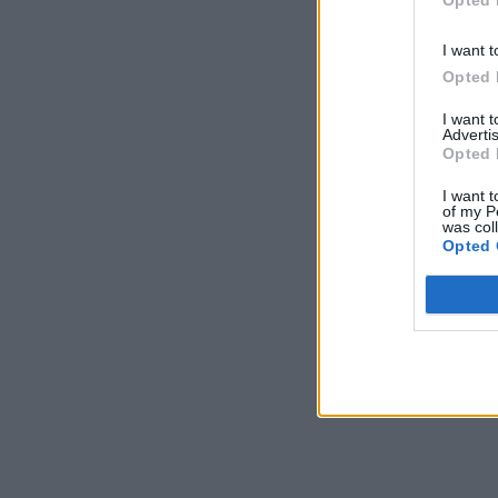
Opted 
I want t
Opted 
I want 
Advertis
Opted 
I want t
of my P
was col
Opted 