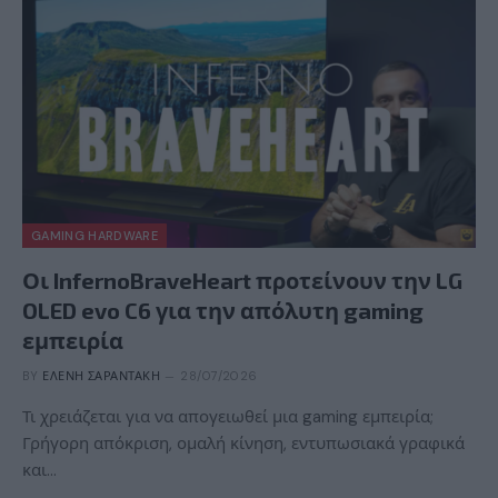
GAMING HARDWARE
Οι InfernoBraveHeart προτείνουν την LG
OLED evo C6 για την απόλυτη gaming
εμπειρία
BY
ΕΛΈΝΗ ΣΑΡΑΝΤΆΚΗ
28/07/2026
Τι χρειάζεται για να απογειωθεί μια gaming εμπειρία;
Γρήγορη απόκριση, ομαλή κίνηση, εντυπωσιακά γραφικά
και…