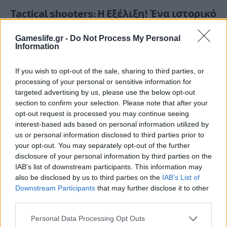
Tactical shooters: H Εξέλιξη! Ένα ιστορικό
ταξίδι από το Airborne Ranger έως το
Gameslife.gr -
Do Not Process My Personal
Wildlands!
Information
BY
ΠΈΤΡΟΣ ΚΥΠΡΑΊΟΣ
11/04/2017
If you wish to opt-out of the sale, sharing to third parties, or
Κάπου στις αχανείς και αφιλόξενες ερήμους της Βολιβίας.
processing of your personal or sensitive information for
Το cartel της Santa Blanca έχει στήσει μία ακόμη
targeted advertising by us, please use the below opt-out
μεταφορά μίας τεράστιας…
section to confirm your selection. Please note that after your
opt-out request is processed you may continue seeing
interest-based ads based on personal information utilized by
us or personal information disclosed to third parties prior to
your opt-out. You may separately opt-out of the further
disclosure of your personal information by third parties on the
IAB’s list of downstream participants. This information may
also be disclosed by us to third parties on the
IAB’s List of
Downstream Participants
that may further disclose it to other
third parties.
Personal Data Processing Opt Outs