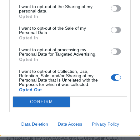
LATEST
I want to opt-out of the Sharing of my
personal data.
Opted In
I want to opt-out of the Sale of my
Personal Data.
Opted In
I want to opt-out of processing my
Personal Data for Targeted Advertising.
Opted In
I want to opt-out of Collection, Use,
Retention, Sale, and/or Sharing of my
Personal Data that Is Unrelated with the
Purposes for which it was collected.
GAMING HARDWARE
Opted Out
Summer Mode ON! Η LG μετατρέπει κάθε
CONFIRM
στιγμή σε απόλυτη gaming εμπειρία!
BY
ΠΈΤΡΟΣ ΚΥΠΡΑΊΟΣ
06/08/2026
Data Deletion
Data Access
Privacy Policy
Καλοκαιρινές στιγμές, ατελείωτες αποδράσεις και gaming
εμπειρίες με την τεχνολογία της LG UltraGear OLED. Η…