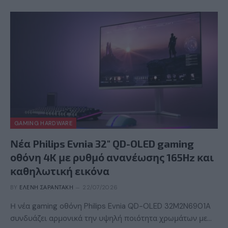
GAMING HARDWARE
Νέα Philips Evnia 32″ QD-OLED gaming
οθόνη 4K με ρυθμό ανανέωσης 165Hz και
καθηλωτική εικόνα
BY
ΕΛΈΝΗ ΣΑΡΑΝΤΆΚΗ
22/07/2026
Η νέα gaming οθόνη Philips Evnia QD-OLED 32M2N6901A
συνδυάζει αρμονικά την υψηλή ποιότητα χρωμάτων με…