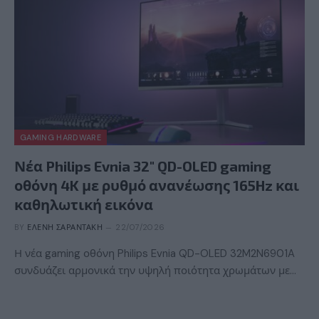
GAMING HARDWARE
Νέα Philips Evnia 32″ QD-OLED gaming
οθόνη 4K με ρυθμό ανανέωσης 165Hz και
καθηλωτική εικόνα
BY
ΕΛΈΝΗ ΣΑΡΑΝΤΆΚΗ
22/07/2026
Η νέα gaming οθόνη Philips Evnia QD-OLED 32M2N6901A
συνδυάζει αρμονικά την υψηλή ποιότητα χρωμάτων με…