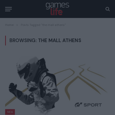
Home
»
Posts Tagged "the mall athens"
BROWSING:
THE MALL ATHENS
ΝΈΑ