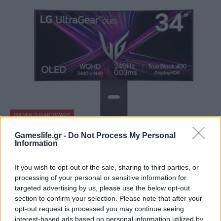
GAMING HARDWARE
Summer Mode ON! Η LG μετατρέπει κάθε
Gameslife.gr -
Do Not Process My Personal
Information
στιγμή σε απόλυτη gaming εμπειρία!
BY
ΠΈΤΡΟΣ ΚΥΠΡΑΊΟΣ
06/08/2026
If you wish to opt-out of the sale, sharing to third parties, or
processing of your personal or sensitive information for
Καλοκαιρινές στιγμές, ατελείωτες αποδράσεις και gaming
targeted advertising by us, please use the below opt-out
εμπειρίες με την τεχνολογία της LG UltraGear OLED. Η…
section to confirm your selection. Please note that after your
opt-out request is processed you may continue seeing
interest-based ads based on personal information utilized by