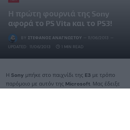
Η πρώτη φουρνιά της Sony
αφορά το PS Vita και το PS3!
BY
ΣΤΈΦΑΝΟΣ ΑΝΑΓΝΏΣΤΟΥ
11/06/2013
UPDATED:
11/06/2013
1 MIN READ
Η
Sony
μπήκε στο παιχνίδι της
E3
με τρόπο
παρόμοιο με αυτόν της
Microsoft
. Μας έδειξε
όλες τις επερχόμενες κυκλοφορίες των
PS Vita
και
PS3
. Αρκετά παιχνίδια του
PSone
και του
PSP
έρχονται στο
PS Vita
, όπως το
God of War
1 & 2
,
Dead Nation
,
Flower
,
The Walking Dead
(!) και άλλα πολλά! Το
PS3
από την άλλη θα