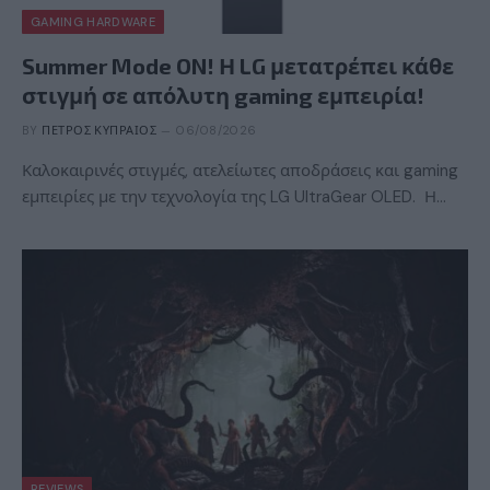
GAMING HARDWARE
Summer Mode ON! Η LG μετατρέπει κάθε
στιγμή σε απόλυτη gaming εμπειρία!
BY
ΠΈΤΡΟΣ ΚΥΠΡΑΊΟΣ
06/08/2026
Καλοκαιρινές στιγμές, ατελείωτες αποδράσεις και gaming
εμπειρίες με την τεχνολογία της LG UltraGear OLED. Η…
REVIEWS