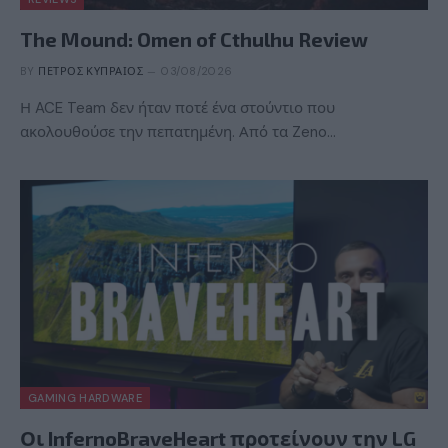
The Mound: Omen of Cthulhu Review
BY
ΠΈΤΡΟΣ ΚΥΠΡΑΊΟΣ
03/08/2026
Η ACE Team δεν ήταν ποτέ ένα στούντιο που
ακολουθούσε την πεπατημένη. Από τα Zeno…
GAMING HARDWARE
Οι InfernoBraveHeart προτείνουν την LG