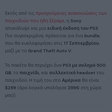
Εκτός από τις
προηγούμενες ανακοινώσεις των
παιχνιδιών που ήδη ξέραμε
, η
Sony
αποκάλυψε και μια
ειδική έκδοση του PS3
.
Πιο συγκεκριμένα, πρόκειται για ένα
bundle
,
που θα κυκλοφορήσει στις
17 Σεπτεμβρίου
,
μαζί με το
Grand Theft Auto V
.
Το πακέτο θα περιέχει ένα
PS3 με σκληρό 500
GB
, το
παιχνίδι
, και
συλλεκτικό headset
του
παιχνιδού. Η τιμή του στο
Αμέρικα
θα είναι
$299
(άρα λογικά υπολόγισε
299€
στη χώρα
μας!).