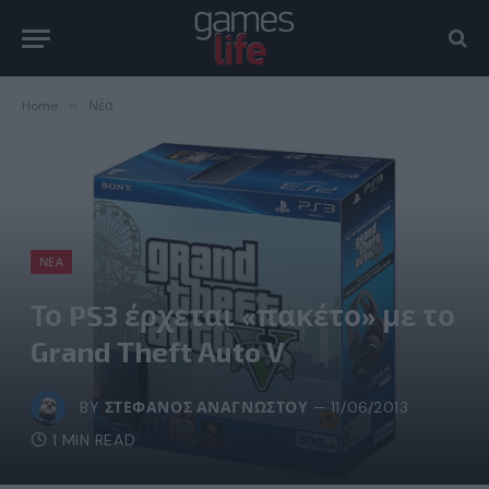
Home
»
Νέα
ΝΈΑ
Το PS3 έρχεται «πακέτο» με το
Grand Theft Auto V
BY
ΣΤΈΦΑΝΟΣ ΑΝΑΓΝΏΣΤΟΥ
11/06/2013
1 MIN READ