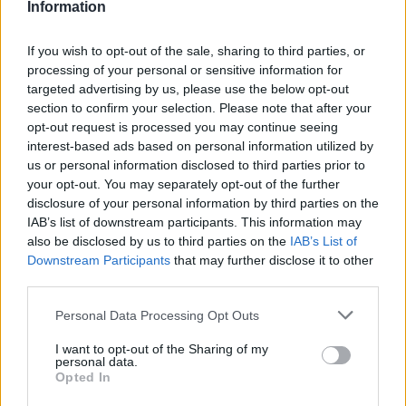
Information
If you wish to opt-out of the sale, sharing to third parties, or
processing of your personal or sensitive information for
targeted advertising by us, please use the below opt-out
section to confirm your selection. Please note that after your
opt-out request is processed you may continue seeing
interest-based ads based on personal information utilized by
us or personal information disclosed to third parties prior to
your opt-out. You may separately opt-out of the further
disclosure of your personal information by third parties on the
IAB’s list of downstream participants. This information may
also be disclosed by us to third parties on the
IAB’s List of
15ο eCommerce & Digital Marketing World
Downstream Participants
that may further disclose it to other
2026: «The Growth Playbook!» με 2+1
third parties.
συνέδρια στις 4 Νοεμβρίου!
Personal Data Processing Opt Outs
I want to opt-out of the Sharing of my
personal data.
ADD A COMMENT
Opted In