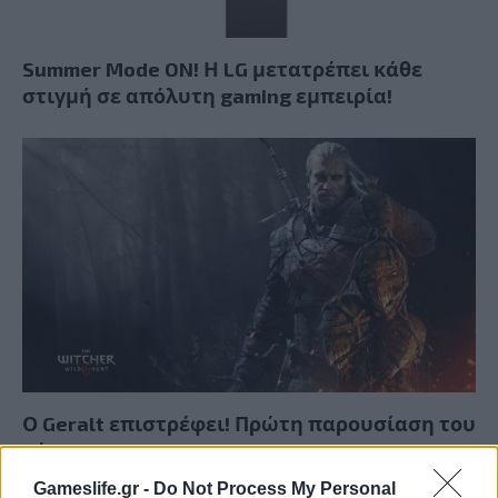
Summer Mode ON! Η LG μετατρέπει κάθε
στιγμή σε απόλυτη gaming εμπειρία!
Ο Geralt επιστρέφει! Πρώτη παρουσίαση του
νέου expansion του The Witcher 3 στη
Gamescom
Gameslife.gr -
Do Not Process My Personal