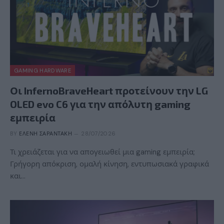
GAMING HARDWARE
Οι InfernoBraveHeart προτείνουν την LG
OLED evo C6 για την απόλυτη gaming
εμπειρία
BY
ΕΛΈΝΗ ΣΑΡΑΝΤΆΚΗ
28/07/2026
Τι χρειάζεται για να απογειωθεί μια gaming εμπειρία;
Γρήγορη απόκριση, ομαλή κίνηση, εντυπωσιακά γραφικά
και…