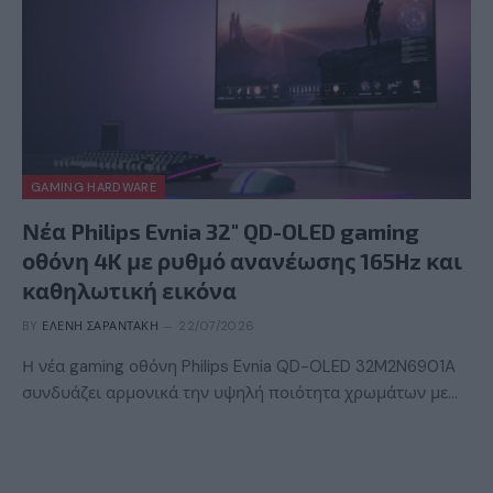
GAMING HARDWARE
Νέα Philips Evnia 32″ QD-OLED gaming
οθόνη 4K με ρυθμό ανανέωσης 165Hz και
καθηλωτική εικόνα
BY
ΕΛΈΝΗ ΣΑΡΑΝΤΆΚΗ
22/07/2026
Η νέα gaming οθόνη Philips Evnia QD-OLED 32M2N6901A
συνδυάζει αρμονικά την υψηλή ποιότητα χρωμάτων με…