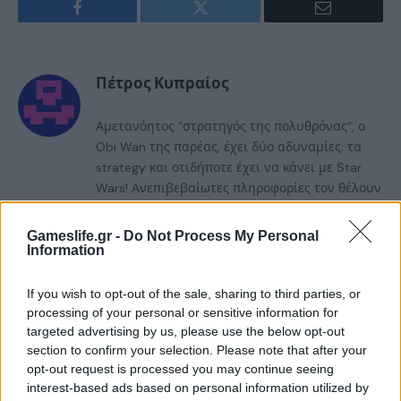
Facebook
Twitter
Email
Πέτρος Κυπραίος
Αμετανόητος “στρατηγός της πολυθρόνας”, ο
Obi Wan της παρέας, έχει δύο αδυναμίες: τα
strategy και οτιδήποτε έχει να κάνει με Star
Wars! Ανεπιβεβαίωτες πληροφορίες τον θέλουν
όμως να ξεφαντώνει με καραόκε και SingStar
κάθε είδους. Τον τελευταίο καιρό μάχεται στις
Gameslife.gr -
Do Not Process My Personal
διαδικτυακές αρένες του StarCraft 2,
Information
προσπαθώντας με κόπο και ιδρώτα να ανέβει
κατηγορία...
If you wish to opt-out of the sale, sharing to third parties, or
processing of your personal or sensitive information for
targeted advertising by us, please use the below opt-out
section to confirm your selection. Please note that after your
RELATED
POSTS
opt-out request is processed you may continue seeing
interest-based ads based on personal information utilized by