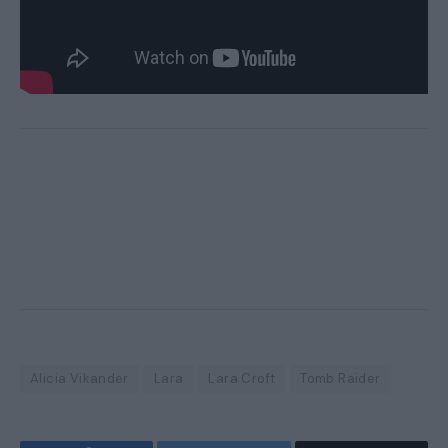
Alicia Vikander
Lara
Lara Croft
Tomb Raider