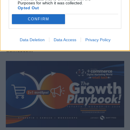
Purposes for which it was collected.
Opted Out
CONFIRM
Ο Geralt επιστρέφει! Πρώτη παρουσίαση του
Data Deletion
Data Access
Privacy Policy
νέου expansion του The Witcher 3 στη
Gamescom