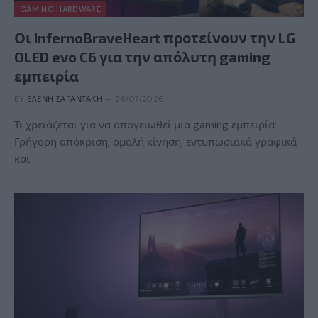
GAMING HARDWARE
Οι InfernoBraveHeart προτείνουν την LG
OLED evo C6 για την απόλυτη gaming
εμπειρία
BY
ΕΛΈΝΗ ΣΑΡΑΝΤΆΚΗ
28/07/2026
Τι χρειάζεται για να απογειωθεί μια gaming εμπειρία;
Γρήγορη απόκριση, ομαλή κίνηση, εντυπωσιακά γραφικά
και…