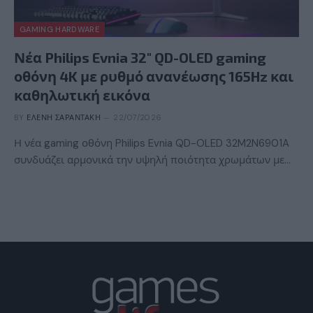
GAMING HARDWARE
Νέα Philips Evnia 32″ QD-OLED gaming
οθόνη 4K με ρυθμό ανανέωσης 165Hz και
καθηλωτική εικόνα
BY
ΕΛΈΝΗ ΣΑΡΑΝΤΆΚΗ
22/07/2026
Η νέα gaming οθόνη Philips Evnia QD-OLED 32M2N6901A
συνδυάζει αρμονικά την υψηλή ποιότητα χρωμάτων με…