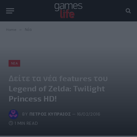
Home
»
Νέα
ΝΈΑ
Δείτε τα νέα features του
Legend of Zelda: Twilight
Princess HD!
BY
ΠΈΤΡΟΣ ΚΥΠΡΑΊΟΣ
16/02/2016
1 MIN READ