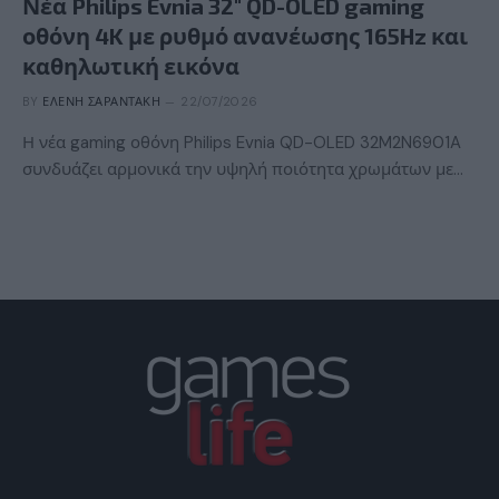
Νέα Philips Evnia 32″ QD-OLED gaming
οθόνη 4K με ρυθμό ανανέωσης 165Hz και
καθηλωτική εικόνα
BY
ΕΛΈΝΗ ΣΑΡΑΝΤΆΚΗ
22/07/2026
Η νέα gaming οθόνη Philips Evnia QD-OLED 32M2N6901A
συνδυάζει αρμονικά την υψηλή ποιότητα χρωμάτων με…