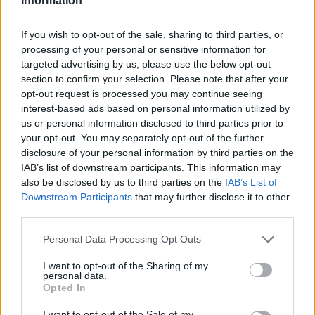
Information
Summer Mode ON! Η LG μετατρέπει κάθε
If you wish to opt-out of the sale, sharing to third parties, or
στιγμή σε απόλυτη gaming εμπειρία!
processing of your personal or sensitive information for
targeted advertising by us, please use the below opt-out
section to confirm your selection. Please note that after your
opt-out request is processed you may continue seeing
interest-based ads based on personal information utilized by
us or personal information disclosed to third parties prior to
your opt-out. You may separately opt-out of the further
disclosure of your personal information by third parties on the
IAB’s list of downstream participants. This information may
also be disclosed by us to third parties on the
IAB’s List of
Downstream Participants
that may further disclose it to other
third parties.
Personal Data Processing Opt Outs
Ο Geralt επιστρέφει! Πρώτη παρουσίαση του
I want to opt-out of the Sharing of my
νέου expansion του The Witcher 3 στη
personal data.
Opted In
Gamescom
I want to opt-out of the Sale of my