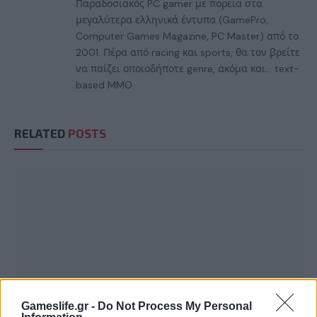
Παραδοσιακός PC gamer με πορεία στα
μεγαλύτερα ελληνικά έντυπα (GamePro,
Computer Games Magazine, PC Master) από το
2001. Πέρα από racing και sports, θα τον βρείτε
να παίζει οποιοδήποτε genre, ακόμα και... text-
based MMO.
RELATED
POSTS
Gameslife.gr -
Do Not Process My Personal