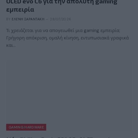
OLED evo C6 για την απόλυτη gaming
εμπειρία
BY
ΕΛΈΝΗ ΣΑΡΑΝΤΆΚΗ
28/07/2026
Τι χρειάζεται για να απογειωθεί μια gaming εμπειρία;
Γρήγορη απόκριση, ομαλή κίνηση, εντυπωσιακά γραφικά
και…
GAMING HARDWARE