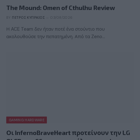
The Mound: Omen of Cthulhu Review
BY
ΠΈΤΡΟΣ ΚΥΠΡΑΊΟΣ
03/08/2026
Η ACE Team δεν ήταν ποτέ ένα στούντιο που
ακολουθούσε την πεπατημένη. Από τα Zeno…
GAMING HARDWARE
Οι InfernoBraveHeart προτείνουν την LG