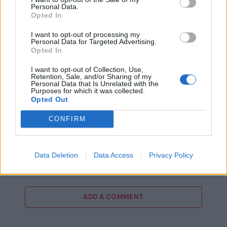
Personal Data.
Opted In
I want to opt-out of processing my
Personal Data for Targeted Advertising.
Opted In
I want to opt-out of Collection, Use,
Retention, Sale, and/or Sharing of my
Personal Data that Is Unrelated with the
Purposes for which it was collected.
Opted Out
CONFIRM
15ο eCommerce & Digital Marketing World
2026: «The Growth Playbook!» με 2+1
Data Deletion
Data Access
Privacy Policy
συνέδρια στις 4 Νοεμβρίου!
ADD A COMMENT