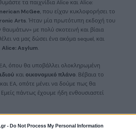
υμάστε τα παιχνίδια Alice και Alice:
merican McGee
, που είχαν κυκλοφορήσει το
ronic Arts
. Ήταν μία πρωτότυπη εκδοχή του
 θαυμάτων» με πολύ σκοτεινή και βίαια
έλει να μας δώσει ένα ακόμα sequel, και
–
Alice: Asylum
.
ν EA, όπου θα υποβάλλει ολοκληρωμένη
ιδιού
και
οικονομικό πλάνο
. Βέβαια το
και EA, οπότε μένει να δούμε πως θα
. Εμείς πάντως έχουμε ήδη ενθουσιαστεί
.gr -
Do Not Process My Personal Information