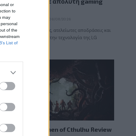
κάθε στιγμή σε απόλυτη gaming
sonal or
εμπειρία!
ection to
ou may
BY
ΠΈΤΡΟΣ ΚΥΠΡΑΊΟΣ
06/08/2026
 personal
Καλοκαιρινές στιγμές, ατελείωτες αποδράσεις και
out of the
 downstream
gaming εμπειρίες με την τεχνολογία της LG
B’s List of
UltraGear OLED. Η…
REVIEWS
The Mound: Omen of Cthulhu Review