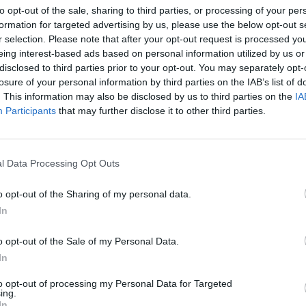
to opt-out of the sale, sharing to third parties, or processing of your per
formation for targeted advertising by us, please use the below opt-out s
r selection. Please note that after your opt-out request is processed y
eing interest-based ads based on personal information utilized by us or
disclosed to third parties prior to your opt-out. You may separately opt-
losure of your personal information by third parties on the IAB’s list of
. This information may also be disclosed by us to third parties on the
IA
Participants
that may further disclose it to other third parties.
rts
l Data Processing Opt Outs
Facebook
Twitter
Email
o opt-out of the Sharing of my personal data.
In
o opt-out of the Sale of my Personal Data.
In
γματα (να κοιμηθεί, να φάει, ενίοτε και να αναπνεύσει) όταν
έσκεται στα πιο «ψαγμένα» παιχνιδάκια αν και συχνά
to opt-out of processing my Personal Data for Targeted
ters.
ing.
In