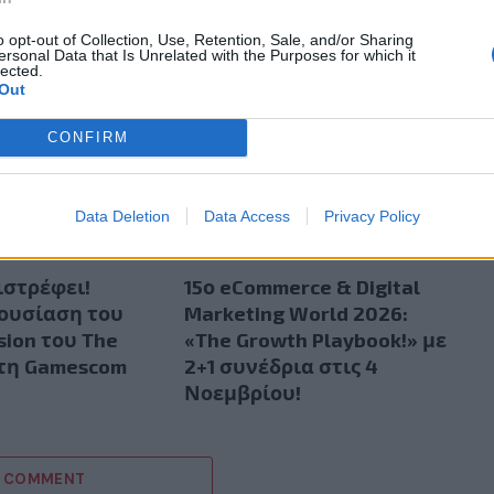
o opt-out of Collection, Use, Retention, Sale, and/or Sharing
ersonal Data that Is Unrelated with the Purposes for which it
lected.
Out
CONFIRM
Data Deletion
Data Access
Privacy Policy
ιστρέφει!
15ο eCommerce & Digital
ουσίαση του
Marketing World 2026:
sion του The
«The Growth Playbook!» με
στη Gamescom
2+1 συνέδρια στις 4
Νοεμβρίου!
A COMMENT