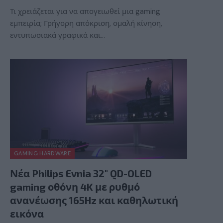
Τι χρειάζεται για να απογειωθεί μια gaming
εμπειρία; Γρήγορη απόκριση, ομαλή κίνηση,
εντυπωσιακά γραφικά και…
GAMING HARDWARE
Νέα Philips Evnia 32″ QD-OLED
gaming οθόνη 4K με ρυθμό
ανανέωσης 165Hz και καθηλωτική
εικόνα