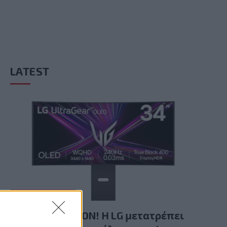
LATEST
GAMING HARDWARE
Summer Mode ON! Η LG μετατρέπει