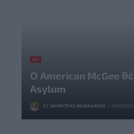
ΝΈΑ
Ο American McGee θέλ
Asylum
BY
ΔΗΜΉΤΡΗΣ ΘΩΜΑΔΆΚΗΣ
06/09/201