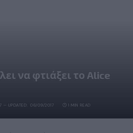
ει να φτιάξει το Alice
7
UPDATED:
06/09/2017
1 MIN READ