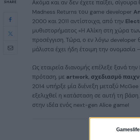
Ακόμα και αν δεν έχετε παίξει, σίγουρα θ
SHARE
Madness Returns του game developer
A
2000 και 2011 αντίστοιχα, από την
Elect
μυθιστορήματος «Η Αλίκη στη χώρα των
προσέγγιση. Τώρα, ο εν λόγω developer θ
μάλιστα έχει ήδη έτοιμη την ονομασία 
Ως εταιρεία διανομής επέλεξε ξανά τη
πρόταση, με
artwork
,
σχεδιασμό παιχν
2014 υπήρξε μία διένεξη μεταξύ McGee 
εξελιχθεί η κατάσταση σε αυτή τη βάση
στην ιδέα ενός next-gen Alice game!
Gameslife