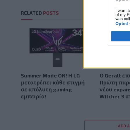
I want t
RELATED
POSTS
of my P
was col
Opted 
Summer Mode ON! Η LG
Ο Geralt επ
μετατρέπει κάθε στιγμή
Πρώτη παρ
σε απόλυτη gaming
νέου expan
εμπειρία!
Witcher 3 
ADD 