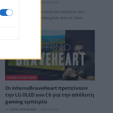
BY
ΠΈΤΡΟΣ ΚΥΠΡΑΊΟΣ
03/08/2026
Η ACE Team δεν ήταν ποτέ ένα στούντιο που
ακολουθούσε την πεπατημένη. Από τα Zeno…
GAMING HARDWARE
Οι InfernoBraveHeart προτείνουν
την LG OLED evo C6 για την απόλυτη
gaming εμπειρία
BY
ΕΛΈΝΗ ΣΑΡΑΝΤΆΚΗ
28/07/2026