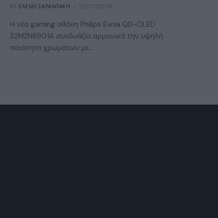
BY
ΕΛΈΝΗ ΣΑΡΑΝΤΆΚΗ
22/07/2026
Η νέα gaming οθόνη Philips Evnia QD-OLED
32M2N6901A συνδυάζει αρμονικά την υψηλή
ποιότητα χρωμάτων με…