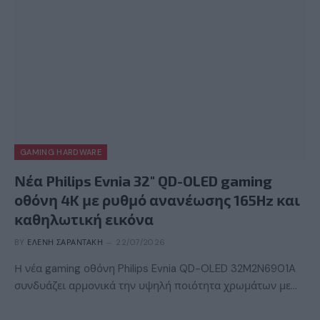
GAMING HARDWARE
Νέα Philips Evnia 32″ QD-OLED gaming
οθόνη 4K με ρυθμό ανανέωσης 165Hz και
καθηλωτική εικόνα
BY
ΕΛΈΝΗ ΣΑΡΑΝΤΆΚΗ
22/07/2026
Η νέα gaming οθόνη Philips Evnia QD-OLED 32M2N6901A
συνδυάζει αρμονικά την υψηλή ποιότητα χρωμάτων με…