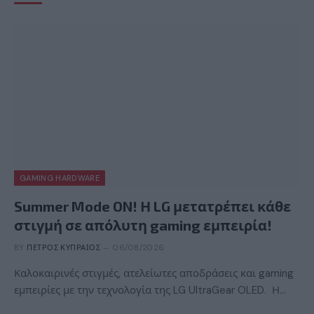
GAMING HARDWARE
Summer Mode ON! Η LG μετατρέπει κάθε
στιγμή σε απόλυτη gaming εμπειρία!
BY
ΠΈΤΡΟΣ ΚΥΠΡΑΊΟΣ
06/08/2026
Καλοκαιρινές στιγμές, ατελείωτες αποδράσεις και gaming
εμπειρίες με την τεχνολογία της LG UltraGear OLED. Η…