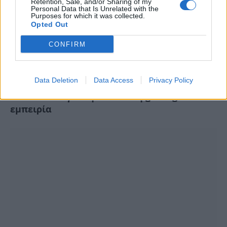
Retention, Sale, and/or Sharing of my
Personal Data that Is Unrelated with the
Purposes for which it was collected.
Opted Out
CONFIRM
Data Deletion
Data Access
Privacy Policy
Οι InfernoBraveHeart προτείνουν την LG
OLED evo C6 για την απόλυτη gaming
εμπειρία