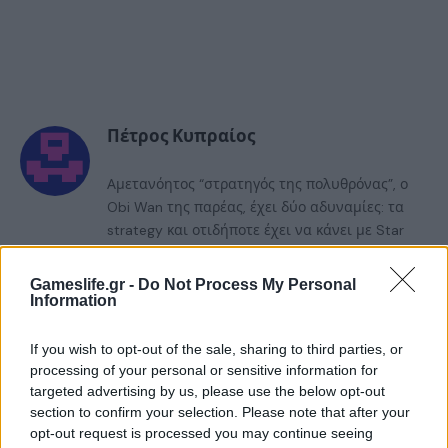
Πέτρος Κυπραίος
Αμετανόητος “στρατηγός της πολυθρόνας”, ο
Obi Wan της παρέας, έχει δύο αδυναμίες: τα
strategy και οτιδήποτε έχει να κάνει με Star
Wars! Ανεπιβεβαίωτες πληροφορίες τον θέλουν
όμως να ξεφαντώνει με καραόκε και SingStar
Gameslife.gr -
Do Not Process My Personal
κάθε είδους. Τον τελευταίο καιρό μάχεται στις
Information
διαδικτυακές αρένες του StarCraft 2,
προσπαθώντας με κόπο και ιδρώτα να ανέβει
If you wish to opt-out of the sale, sharing to third parties, or
κατηγορία...
processing of your personal or sensitive information for
targeted advertising by us, please use the below opt-out
section to confirm your selection. Please note that after your
opt-out request is processed you may continue seeing
RELATED
POSTS