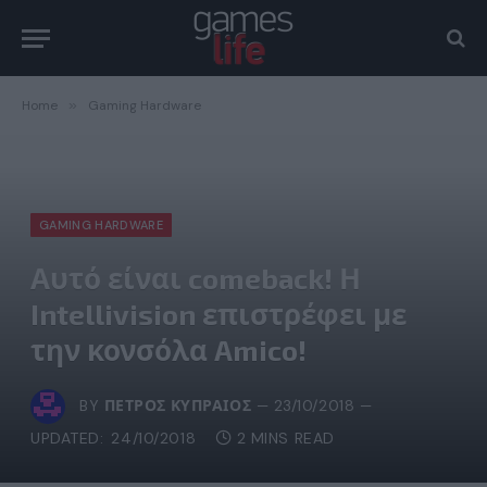
Home
»
Gaming Hardware
GAMING HARDWARE
Αυτό είναι comeback! Η
Intellivision επιστρέφει με
την κονσόλα Amico!
BY
ΠΈΤΡΟΣ ΚΥΠΡΑΊΟΣ
23/10/2018
UPDATED:
24/10/2018
2 MINS READ