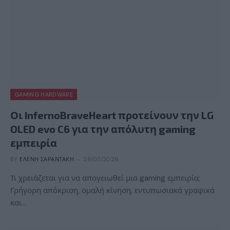
GAMING HARDWARE
Οι InfernoBraveHeart προτείνουν την LG
OLED evo C6 για την απόλυτη gaming
εμπειρία
BY
ΕΛΈΝΗ ΣΑΡΑΝΤΆΚΗ
28/07/2026
Τι χρειάζεται για να απογειωθεί μια gaming εμπειρία;
Γρήγορη απόκριση, ομαλή κίνηση, εντυπωσιακά γραφικά
και…