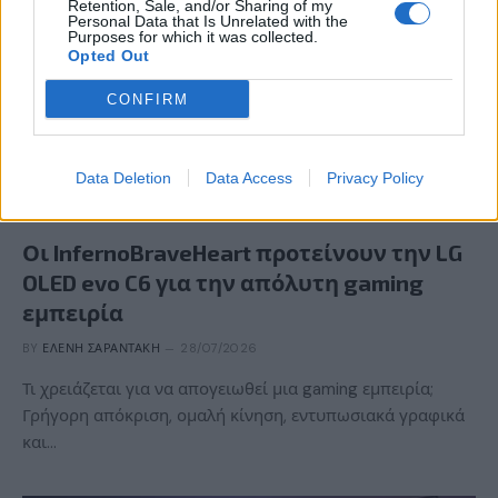
Retention, Sale, and/or Sharing of my
Personal Data that Is Unrelated with the
Purposes for which it was collected.
Opted Out
CONFIRM
Data Deletion
Data Access
Privacy Policy
GAMING HARDWARE
Οι InfernoBraveHeart προτείνουν την LG
OLED evo C6 για την απόλυτη gaming
εμπειρία
BY
ΕΛΈΝΗ ΣΑΡΑΝΤΆΚΗ
28/07/2026
Τι χρειάζεται για να απογειωθεί μια gaming εμπειρία;
Γρήγορη απόκριση, ομαλή κίνηση, εντυπωσιακά γραφικά
και…