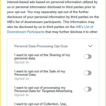
interest-based ads based on personal information utilized by
us or personal information disclosed to third parties prior to
your opt-out. You may separately opt-out of the further
disclosure of your personal information by third parties on the
IAB’s list of downstream participants. This information may
also be disclosed by us to third parties on the
IAB’s List of
Downstream Participants
that may further disclose it to other
third parties.
Personal Data Processing Opt Outs
I want to opt-out of the Sharing of my
REVIEWS
personal data.
Opted In
The Mound: Omen of Cthulhu Review
I want to opt-out of the Sale of my
BY
ΠΈΤΡΟΣ ΚΥΠΡΑΊΟΣ
03/08/2026
Personal Data.
Opted In
Η ACE Team δεν ήταν ποτέ ένα στούντιο που
ακολουθούσε την πεπατημένη. Από τα Zeno…
I want to opt-out of processing my
Personal Data for Targeted Advertising.
Opted In
I want to opt-out of Collection, Use,