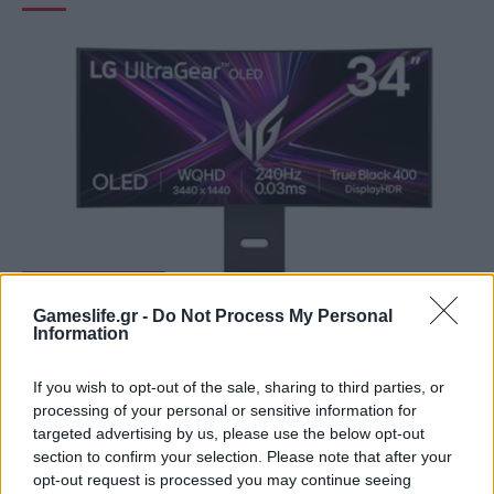
GAMING HARDWARE
Gameslife.gr -
Do Not Process My Personal
Summer Mode ON! Η LG μετατρέπει κάθε
Information
στιγμή σε απόλυτη gaming εμπειρία!
If you wish to opt-out of the sale, sharing to third parties, or
BY
ΠΈΤΡΟΣ ΚΥΠΡΑΊΟΣ
06/08/2026
processing of your personal or sensitive information for
Καλοκαιρινές στιγμές, ατελείωτες αποδράσεις και gaming
targeted advertising by us, please use the below opt-out
section to confirm your selection. Please note that after your
εμπειρίες με την τεχνολογία της LG UltraGear OLED. Η…
opt-out request is processed you may continue seeing