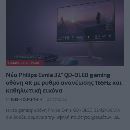
GAMING HARDWARE
Νέα Philips Evnia 32″ QD-OLED gaming
οθόνη 4K με ρυθμό ανανέωσης 165Hz και
καθηλωτική εικόνα
BY
ΕΛΈΝΗ ΣΑΡΑΝΤΆΚΗ
22/07/2026
Η νέα gaming οθόνη Philips Evnia QD-OLED 32M2N6901A
συνδυάζει αρμονικά την υψηλή ποιότητα χρωμάτων με…