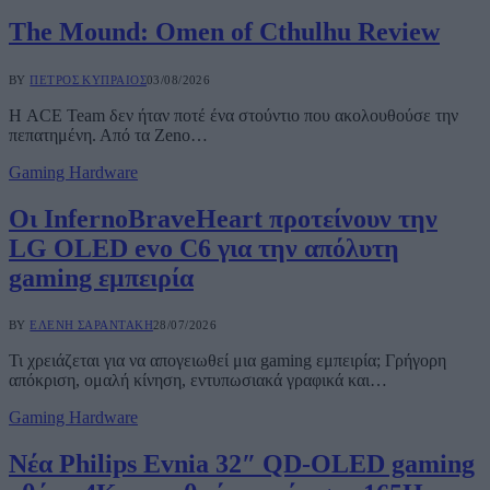
The Mound: Omen of Cthulhu Review
BY
ΠΈΤΡΟΣ ΚΥΠΡΑΊΟΣ
03/08/2026
Η ACE Team δεν ήταν ποτέ ένα στούντιο που ακολουθούσε την
πεπατημένη. Από τα Zeno…
Gaming Hardware
Οι InfernoBraveHeart προτείνουν την
LG OLED evo C6 για την απόλυτη
gaming εμπειρία
BY
ΕΛΈΝΗ ΣΑΡΑΝΤΆΚΗ
28/07/2026
Τι χρειάζεται για να απογειωθεί μια gaming εμπειρία; Γρήγορη
απόκριση, ομαλή κίνηση, εντυπωσιακά γραφικά και…
Gaming Hardware
Νέα Philips Evnia 32″ QD-OLED gaming