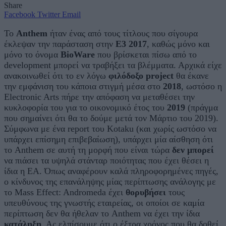
Share
Facebook
Twitter
Email
Το
Anthem
ήταν ένας από τους τίτλους που σίγουρα
έκλεψαν την παράσταση στην
E3 2017
, καθώς μόνο και
μόνο το όνομα
BioWare
που βρίσκεται πίσω από το
development μπορεί να τραβήξει τα βλέμματα. Αρχικά είχε
ανακοινωθεί ότι το εν λόγω
φιλόδοξο project
θα έκανε
την εμφάνιση του κάποια στιγμή μέσα στο
2018
, ωστόσο η
Electronic Arts πήρε την απόφαση να μεταθέσει την
κυκλοφορία του για το οικονομικό έτος του
2019
(πράγμα
που σημαίνει ότι θα το δούμε μετά τον Μάρτιο του 2019).
Σύμφωνα με ένα report του Kotaku (και χωρίς ωστόσο να
υπάρχει επίσημη επιβεβαίωση), υπάρχει μία αίσθηση ότι
το Anthem σε αυτή τη μορφή που είναι τώρα
δεν μπορεί
να πιάσει τα υψηλά στάνταρ ποιότητας που έχει θέσει η
ίδια η EA. Όπως αναφέρουν καλά πληροφορημένες πηγές,
ο κίνδυνος της επανάληψης μίας περίπτωσης ανάλογης με
το Mass Effect: Andromeda έχει
θορυβήσει
τους
υπευθύνους της γνωστής εταιρείας, οι οποίοι σε καμία
περίπτωση δεν θα ήθελαν το Anthem να έχει την ίδια
κατάληξη
. Ας ελπίσουμε ότι ο έξτρα χρόνος που θα δοθεί