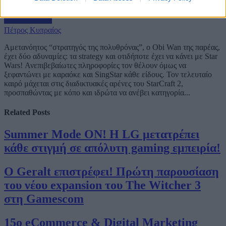
Πέτρος Κυπραίος
Αμετανόητος “στρατηγός της πολυθρόνας”, ο Obi Wan της παρέας,
έχει δύο αδυναμίες: τα strategy και οτιδήποτε έχει να κάνει με Star
Wars! Ανεπιβεβαίωτες πληροφορίες τον θέλουν όμως να
ξεφαντώνει με καραόκε και SingStar κάθε είδους. Τον τελευταίο
καιρό μάχεται στις διαδικτυακές αρένες του StarCraft 2,
προσπαθώντας με κόπο και ιδρώτα να ανέβει κατηγορία...
Related
Posts
Summer Mode ON! Η LG μετατρέπει
κάθε στιγμή σε απόλυτη gaming εμπειρία!
Ο Geralt επιστρέφει! Πρώτη παρουσίαση
του νέου expansion του The Witcher 3
στη Gamescom
15ο eCommerce & Digital Marketing