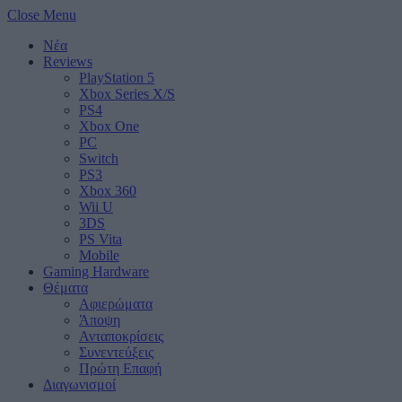
Close Menu
Νέα
Reviews
PlayStation 5
Xbox Series X/S
PS4
Xbox One
PC
Switch
PS3
Xbox 360
Wii U
3DS
PS Vita
Mobile
Gaming Hardware
Θέματα
Αφιερώματα
Άποψη
Ανταποκρίσεις
Συνεντεύξεις
Πρώτη Επαφή
Διαγωνισμοί