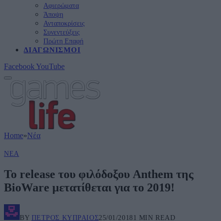
Αφιερώματα
Άποψη
Ανταποκρίσεις
Συνεντεύξεις
Πρώτη Επαφή
ΔΙΑΓΩΝΙΣΜΟΊ
Facebook
YouTube
Home
»
Νέα
ΝΈΑ
Το release του φιλόδοξου Anthem της
BioWare μετατίθεται για το 2019!
BY
ΠΈΤΡΟΣ ΚΥΠΡΑΊΟΣ
25/01/2018
1 MIN READ