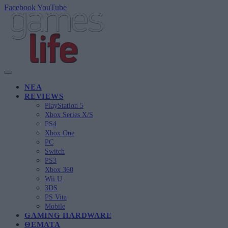
Facebook
YouTube
ΝΈΑ
REVIEWS
PlayStation 5
Xbox Series X/S
PS4
Xbox One
PC
Switch
PS3
Xbox 360
Wii U
3DS
PS Vita
Mobile
GAMING HARDWARE
ΘΈΜΑΤΑ